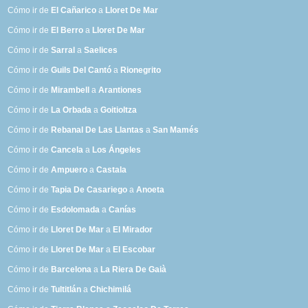
Cómo ir de
El Cañarico
a
Lloret De Mar
Cómo ir de
El Berro
a
Lloret De Mar
Cómo ir de
Sarral
a
Saelices
Cómo ir de
Guils Del Cantó
a
Rionegrito
Cómo ir de
Mirambell
a
Arantiones
Cómo ir de
La Orbada
a
Goitioltza
Cómo ir de
Rebanal De Las Llantas
a
San Mamés
Cómo ir de
Cancela
a
Los Ángeles
Cómo ir de
Ampuero
a
Castala
Cómo ir de
Tapia De Casariego
a
Anoeta
Cómo ir de
Esdolomada
a
Canías
Cómo ir de
Lloret De Mar
a
El Mirador
Cómo ir de
Lloret De Mar
a
El Escobar
Cómo ir de
Barcelona
a
La Riera De Gaià
Cómo ir de
Tultitlán
a
Chichimilá