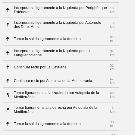
Incorporarse ligeramente a la izquierda por Périphérique
13
Extérieur
km
Incorporarse ligeramente a la izquierda por Autoroute
136
des Deux Mers
km
819
Tomar la salida ligeramente a la derecha
m
Incorporarse ligeramente a la izquierda por La
34
Languedocienne
km
52
Continuar recto por La Catalane
km
67
Continuar recto por Autopista de la Mediterrània
km
Tomar ligeramente a la izquierda por Autopista de la
69
Mediterrània
km
Tomar ligeramente a la derecha por Autopista de la
14
Mediterrània
km
306
Tomar la salida ligeramente a la derecha
m