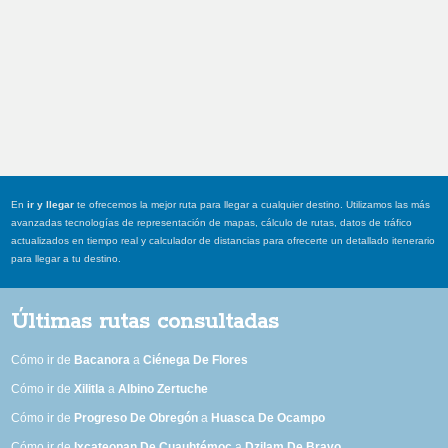
En
ir y llegar
te ofrecemos la mejor ruta para llegar a cualquier destino. Utilizamos las más
avanzadas tecnologías de representación de mapas, cálculo de rutas, datos de tráfico
actualizados en tiempo real y calculador de distancias para ofrecerte un detallado itenerario
para llegar a tu destino.
Últimas rutas consultadas
Cómo ir de
Bacanora
a
Ciénega De Flores
Cómo ir de
Xilitla
a
Albino Zertuche
Cómo ir de
Progreso De Obregón
a
Huasca De Ocampo
Cómo ir de
Ixcateopan De Cuauhtémoc
a
Dzilam De Bravo