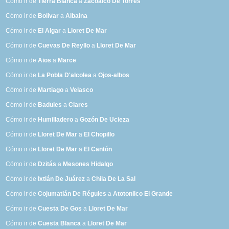
Cómo ir de
Tierra Blanca
a
Zacoalco De Torres
Cómo ir de
Bolivar
a
Albaina
Cómo ir de
El Algar
a
Lloret De Mar
Cómo ir de
Cuevas De Reyllo
a
Lloret De Mar
Cómo ir de
Aios
a
Marce
Cómo ir de
La Pobla D'alcolea
a
Ojos-albos
Cómo ir de
Martiago
a
Velasco
Cómo ir de
Badules
a
Clares
Cómo ir de
Humilladero
a
Gozón De Ucieza
Cómo ir de
Lloret De Mar
a
El Chopillo
Cómo ir de
Lloret De Mar
a
El Cantón
Cómo ir de
Dzitás
a
Mesones Hidalgo
Cómo ir de
Ixtlán De Juárez
a
Chila De La Sal
Cómo ir de
Cojumatlán De Régules
a
Atotonilco El Grande
Cómo ir de
Cuesta De Gos
a
Lloret De Mar
Cómo ir de
Cuesta Blanca
a
Lloret De Mar