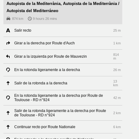
Autopista de la Mediterrània, Autopista de la Mediterrània /
Autopista del Mediterráneo
874 km
9 hours 26 mins
Salir recto
25 m
Girar a la derecha por Route d'Auch
1 km
814
Girar a la izquierda por Route de Mauvezin
m
En la rotonda ligeramente a la derecha
26 m
13
Salir de la rotonda a la derecha
km
En la rotonda ligeramente a la derecha por Route de
42 m
Toulouse - RD n°924
Salir de la rotonda ligeramente a la derecha por Route
2 km
de Toulouse - RD n°924
Continuar recto por Route Nationale
6 km