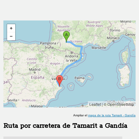
Leaflet
|
© OpenStreetMap
Ampliar el
mapa de la ruta
Tamarit
-
Gandía
Ruta por carretera de
Tamarit
a
Gandía