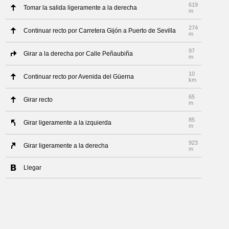
619
Tomar la salida ligeramente a la derecha
m
274
Continuar recto por Carretera Gijón a Puerto de Sevilla
m
97
Girar a la derecha por Calle Peñaubiña
m
10
Continuar recto por Avenida del Güerna
km
65
Girar recto
m
85
Girar ligeramente a la izquierda
m
923
Girar ligeramente a la derecha
m
Llegar