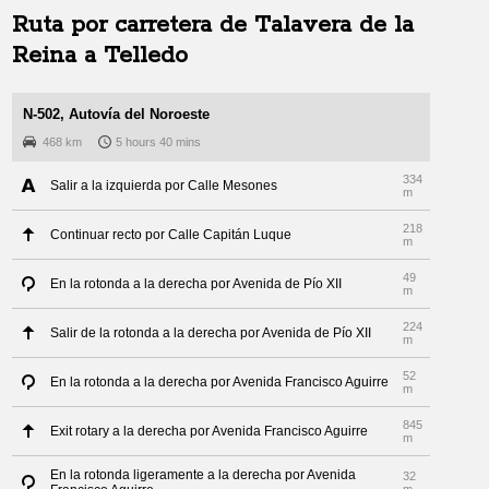
Ruta por carretera de
Talavera de la
Reina
a
Telledo
N-502, Autovía del Noroeste
468 km
5 hours 40 mins
334
Salir a la izquierda por Calle Mesones
m
218
Continuar recto por Calle Capitán Luque
m
49
En la rotonda a la derecha por Avenida de Pío XII
m
224
Salir de la rotonda a la derecha por Avenida de Pío XII
m
52
En la rotonda a la derecha por Avenida Francisco Aguirre
m
845
Exit rotary a la derecha por Avenida Francisco Aguirre
m
En la rotonda ligeramente a la derecha por Avenida
32