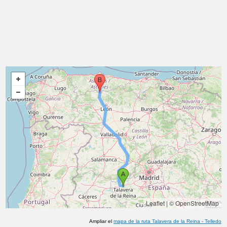
Leaflet
|
© OpenStreetMap
Ampliar el
mapa de la ruta
Talavera de la Reina
-
Telledo