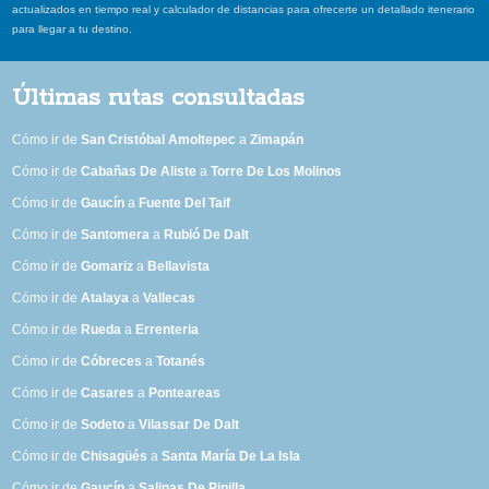
actualizados en tiempo real y calculador de distancias para ofrecerte un detallado itenerario
para llegar a tu destino.
Últimas rutas consultadas
Cómo ir de
San Cristóbal Amoltepec
a
Zimapán
Cómo ir de
Cabañas De Aliste
a
Torre De Los Molinos
Cómo ir de
Gaucín
a
Fuente Del Taif
Cómo ir de
Santomera
a
Rubió De Dalt
Cómo ir de
Gomariz
a
Bellavista
Cómo ir de
Atalaya
a
Vallecas
Cómo ir de
Rueda
a
Errenteria
Cómo ir de
Cóbreces
a
Totanés
Cómo ir de
Casares
a
Ponteareas
Cómo ir de
Sodeto
a
Vilassar De Dalt
Cómo ir de
Chisagüés
a
Santa María De La Isla
Cómo ir de
Gaucín
a
Salinas De Pinilla