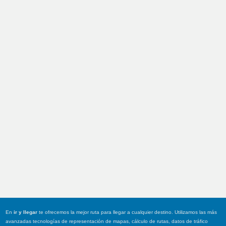
En
ir y llegar
te ofrecemos la mejor ruta para llegar a cualquier destino. Utilizamos las más
avanzadas tecnologías de representación de mapas, cálculo de rutas, datos de tráfico