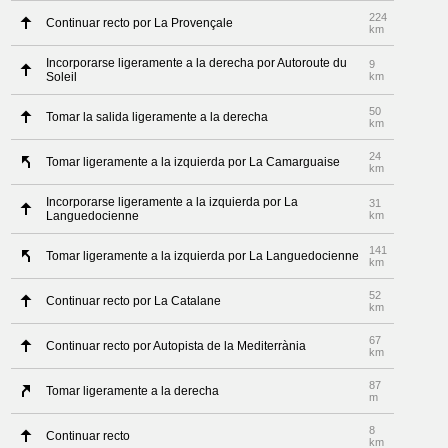
224
Continuar recto por La Provençale
km
Incorporarse ligeramente a la derecha por Autoroute du
9
Soleil
km
50
Tomar la salida ligeramente a la derecha
km
24
Tomar ligeramente a la izquierda por La Camarguaise
km
Incorporarse ligeramente a la izquierda por La
31
Languedocienne
km
141
Tomar ligeramente a la izquierda por La Languedocienne
km
52
Continuar recto por La Catalane
km
67
Continuar recto por Autopista de la Mediterrània
km
87
Tomar ligeramente a la derecha
m
8
Continuar recto
km