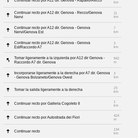
Continuar recto por A12 dir. Genova - Rapallo/Recco
km
Continuar recto por A12 dir. Genova - Recco/Genova
11
Nervi
km
Continuar recto por A12 dir. Genova - Genova
7
Nervi/Genova Est
km
Continuar recto por A12 dir. Genova - Genova
3
Est/Raccordo A7
km
Tomar ligeramente a la izquierda por A12 dir Genova -
942
Raccordo A7 dir. Genova
m
Incorporarse ligeramente a la derecha por A7 dir. Genova
3
- Genova Bolzaneto/Genova Ovest
km
23
Tomar la salida ligeramente a la derecha
km
1
Continuar recto por Galleria Cogoleto II
km
424
Continuar recto por Autostrada dei Fiori
m
134
Continuar recto
km