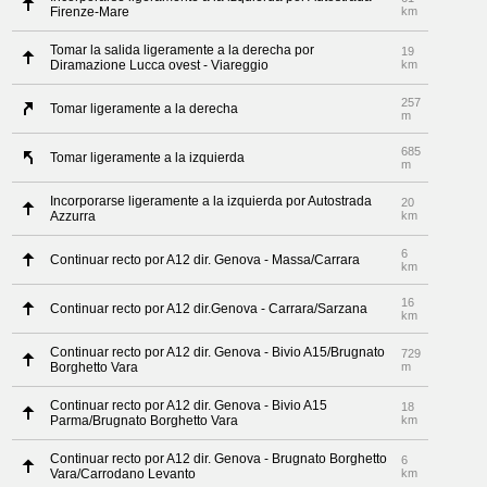
Firenze-Mare
km
Tomar la salida ligeramente a la derecha por
19
Diramazione Lucca ovest - Viareggio
km
257
Tomar ligeramente a la derecha
m
685
Tomar ligeramente a la izquierda
m
Incorporarse ligeramente a la izquierda por Autostrada
20
Azzurra
km
6
Continuar recto por A12 dir. Genova - Massa/Carrara
km
16
Continuar recto por A12 dir.Genova - Carrara/Sarzana
km
Continuar recto por A12 dir. Genova - Bivio A15/Brugnato
729
Borghetto Vara
m
Continuar recto por A12 dir. Genova - Bivio A15
18
Parma/Brugnato Borghetto Vara
km
Continuar recto por A12 dir. Genova - Brugnato Borghetto
6
Vara/Carrodano Levanto
km