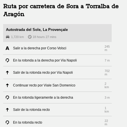
Ruta por carretera de
Sora
a
Torralba de
Aragón
Autostrada del Sole, La Provençale
1,720 km
18 hours 27 mins
245
Salir a la derecha por Corso Volsci
m
En la rotonda a la derecha por Via Napoli
7 m
702
Salir de la rotonda recto por Via Napoli
m
2
Continuar recto por Viale San Domenico
km
En la rotonda ligeramente a la derecha
3 m
1
Salir de la rotonda recto
km
22
En la rotonda recto
m