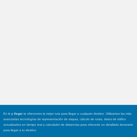
En
ir y llegar
te ofrecemos la mejor ruta para llegar a cualquier destino. Utilizamos las más
avanzadas tecnologías de representación de mapas, cálculo de rutas, datos de tráfico
actualizados en tiempo real y calculador de distancias para ofrecerte un detallado itenerario
para llegar a tu destino.