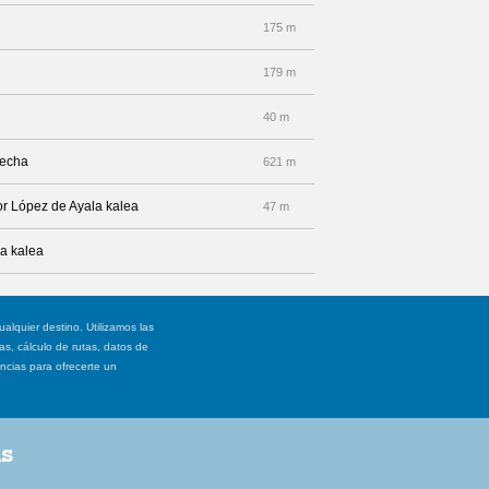
175 m
179 m
40 m
recha
621 m
or López de Ayala kalea
47 m
la kalea
ualquier destino. Utilizamos las
, cálculo de rutas, datos de
ancias para ofrecerte un
as