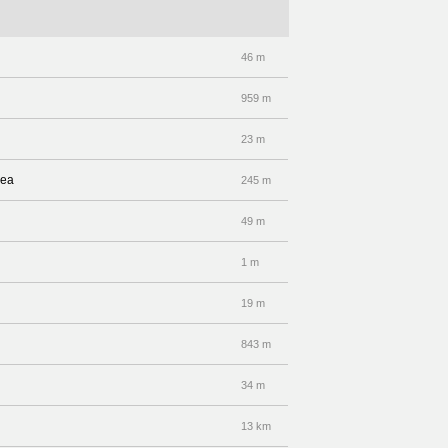
46 m
959 m
23 m
dea
245 m
49 m
1 m
19 m
843 m
34 m
13 km