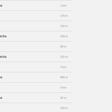
ha
1 km
178 m
142 m
recha
259 m
98 m
recha
232 m
a
4 km
ha
898 m
a
3 km
ha
82 m
150 m