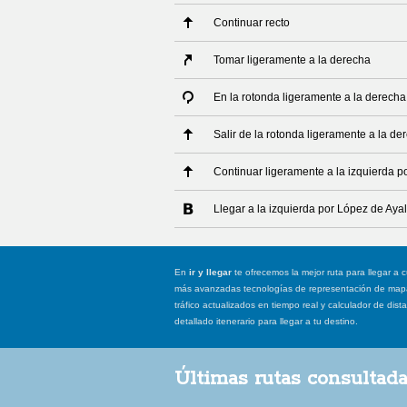
Continuar recto
Tomar ligeramente a la derecha
En la rotonda ligeramente a la derecha
Salir de la rotonda ligeramente a la de
Continuar ligeramente a la izquierda p
Llegar a la izquierda por López de Aya
En
ir y llegar
te ofrecemos la mejor ruta para llegar a c
más avanzadas tecnologías de representación de mapas
tráfico actualizados en tiempo real y calculador de dist
detallado itenerario para llegar a tu destino.
Últimas rutas consultad