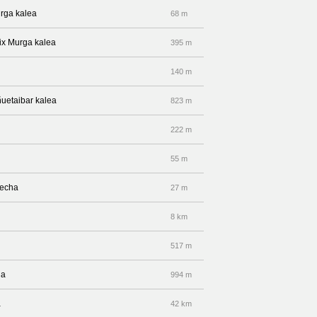
urga kalea
68 m
lix Murga kalea
395 m
140 m
ñuetaibar kalea
823 m
222 m
55 m
recha
27 m
8 km
517 m
da
994 m
a
42 km