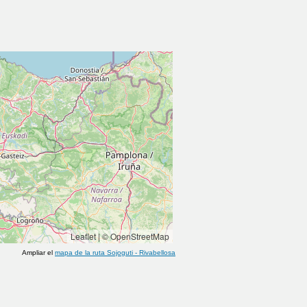
Leaflet
|
© OpenStreetMap
Ampliar el
mapa de la ruta
Sojoguti
-
Rivabellosa