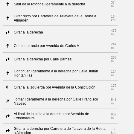
37
Salir de la rotonda ligeramente a la derecha
m
Girar recto por Carretera de Talavera de la Reina a
13
Almadén
km
473
Girar a la derecha
m
244
Continuar recto por Avenida de Carlos V
m
258
Girar a la derecha por Calle Barrizal
m
Continuar ligeramente a la derecha por Calle Julián
124
Hontanillas
m
172
Girar a la izquierda por Avenida de la Constitución
m
Tomar ligeramente a la derecha por Calle Francisco
541
Naveso
m
Al final de la calle a la derecha por Avenida de
967
Extremadura
m
Girar a la derecha por Carretera de Talavera de la Reina
13
a Almadén
km