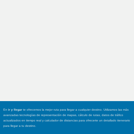
En
ir y llegar
te ofrecemos la mejor ruta para llegar a cualquier destino. Utilizamos las más
avanzadas tecnologías de representación de mapas, cálculo de rutas, datos de tráfico
actualizados en tiempo real y calculador de distancias para ofrecerte un detallado itenerario
para llegar a tu destino.