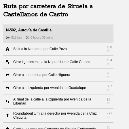
Ruta por carretera de
Siruela
a
Castellanos de Castro
N-502, Autovía de Castilla
512 km
6 hours 35 mins
100
Salir a la izquierda por Calle Pozo
m
134
Girar ligeramente a la izquierda por Calle Cruces
m
70
Girar a la derecha por Calle Higuera
m
307
Girar a la izquierda por Avenida de Guadalupe
m
Al final de la calle a la izquierda por Avenida de la
62
Libertad
m
Roundabout turn a la derecha por Avenida de la Cruz
487
Chiquita
m
10