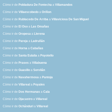
Cómo ir de
Pobladura De Fontecha
a
Villamandos
Cómo ir de
Villaescobedo
a
Oriñon
Cómo ir de
Rublacedo De Arriba
a
Villaviciosa De San Miguel
Cómo ir de
El Oso
a
Las Omañas
Cómo ir de
Oropesa
a
Llerena
Cómo ir de
Pareja
a
Ladruñán
Cómo ir de
Horna
a
Cabañas
Cómo ir de
Santa Eulalia
a
Poyotello
Cómo ir de
Prases
a
Villabuena
Cómo ir de
Guasillo
a
Sorvilán
Cómo ir de
Navahermosa
a
Pantoja
Cómo ir de
Villareal
a
Poyales
Cómo ir de
Dos Hermanas
a
Cala
Cómo ir de
Ojacastro
a
Villareal
Cómo ir de
Ochánduri
a
Villareal