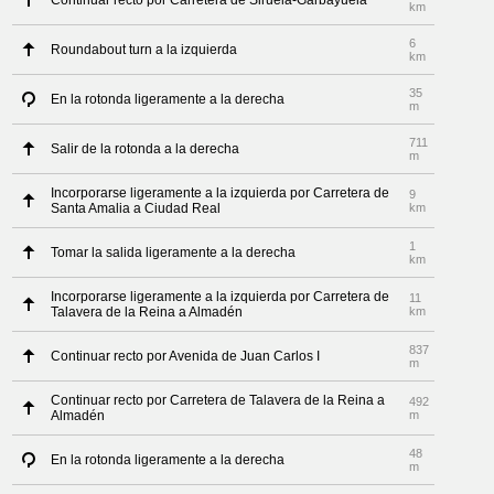
Continuar recto por Carretera de Siruela-Garbayuela
km
6
Roundabout turn a la izquierda
km
35
En la rotonda ligeramente a la derecha
m
711
Salir de la rotonda a la derecha
m
Incorporarse ligeramente a la izquierda por Carretera de
9
Santa Amalia a Ciudad Real
km
1
Tomar la salida ligeramente a la derecha
km
Incorporarse ligeramente a la izquierda por Carretera de
11
Talavera de la Reina a Almadén
km
837
Continuar recto por Avenida de Juan Carlos I
m
Continuar recto por Carretera de Talavera de la Reina a
492
Almadén
m
48
En la rotonda ligeramente a la derecha
m