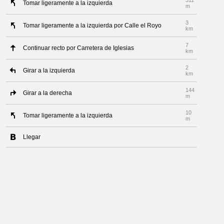
311
Tomar ligeramente a la izquierda
m
3
Tomar ligeramente a la izquierda por Calle el Royo
km
7
Continuar recto por Carretera de Iglesias
km
2
Girar a la izquierda
km
144
Girar a la derecha
m
10
Tomar ligeramente a la izquierda
m
Llegar