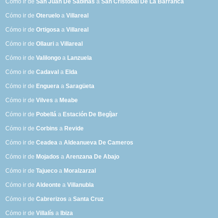
Cómo ir de
San Juan De Sabinas
a
San Cristóbal De La Barranca
Cómo ir de
Oteruelo
a
Villareal
Cómo ir de
Ortigosa
a
Villareal
Cómo ir de
Ollauri
a
Villareal
Cómo ir de
Valilongo
a
Lanzuela
Cómo ir de
Cadaval
a
Elda
Cómo ir de
Enguera
a
Saragüeta
Cómo ir de
Vilves
a
Meabe
Cómo ir de
Pobellá
a
Estación De Begíjar
Cómo ir de
Corbins
a
Revide
Cómo ir de
Ceadea
a
Aldeanueva De Cameros
Cómo ir de
Mojados
a
Arenzana De Abajo
Cómo ir de
Tajueco
a
Moralzarzal
Cómo ir de
Aldeonte
a
Villanubla
Cómo ir de
Cabrerizos
a
Santa Cruz
Cómo ir de
Villalís
a
Ibiza