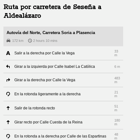
Ruta por carretera de
Seseña
a
Aldealázaro
Autovía del Norte, Carretera Soria a Plasencia
172 km
2 hours 10 mins
33
Salir a la derecha por Calle la Vega
m
Girar a la izquierda por Calle Isabel La Católica
6 m
483
Girar a la derecha por Calle la Vega
m
21
En la rotonda ligeramente a la derecha
m
51
Salir de la rotonda recto
m
180
Girar recto por Calle Cuesta de la Reina
m
48
En la rotonda a la derecha por Calle de las Espartinas
m