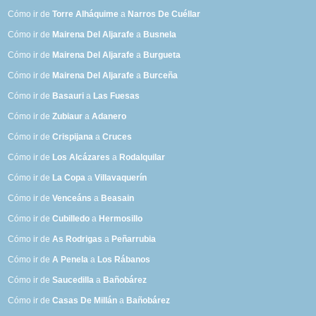
Cómo ir de
Torre Alháquime
a
Narros De Cuéllar
Cómo ir de
Mairena Del Aljarafe
a
Busnela
Cómo ir de
Mairena Del Aljarafe
a
Burgueta
Cómo ir de
Mairena Del Aljarafe
a
Burceña
Cómo ir de
Basauri
a
Las Fuesas
Cómo ir de
Zubiaur
a
Adanero
Cómo ir de
Crispijana
a
Cruces
Cómo ir de
Los Alcázares
a
Rodalquilar
Cómo ir de
La Copa
a
Villavaquerín
Cómo ir de
Venceáns
a
Beasain
Cómo ir de
Cubilledo
a
Hermosillo
Cómo ir de
As Rodrigas
a
Peñarrubia
Cómo ir de
A Penela
a
Los Rábanos
Cómo ir de
Saucedilla
a
Bañobárez
Cómo ir de
Casas De Millán
a
Bañobárez