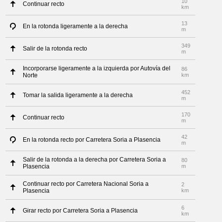
10
Continuar recto
km
13
En la rotonda ligeramente a la derecha
m
349
Salir de la rotonda recto
m
Incorporarse ligeramente a la izquierda por Autovía del
86
Norte
km
452
Tomar la salida ligeramente a la derecha
m
170
Continuar recto
m
42
En la rotonda recto por Carretera Soria a Plasencia
m
Salir de la rotonda a la derecha por Carretera Soria a
80
Plasencia
m
Continuar recto por Carretera Nacional Soria a
2
Plasencia
km
6
Girar recto por Carretera Soria a Plasencia
km