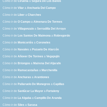
Cómo ir de
Cirueña
a
Segura De Los Baños
Cómo ir de
Vilar
a
Anchuela Del Campo
Cómo ir de
Liber
a
Charches
Cómo ir de
O Campo
a
Almenara De Tormes
Cómo ir de
Villagonzalo
a
Serradilla Del Arroyo
Cómo ir de
Los Santos De Maimona
a
Robregordo
Cómo ir de
Montcortès
a
Coroneles
Cómo ir de
Navales
a
Pozuelo De Alarcón
Cómo ir de
Añover De Tormes
a
Vegapujin
Cómo ir de
Briongos
a
Mairena Del Aljarafe
Cómo ir de
Ramacastañas
a
Marchenilla
Cómo ir de
Anchuras
a
Arantiones
Cómo ir de
Pallaruelo De Monegros
a
Capillas
Cómo ir de
Sanlúcar La Mayor
a
Fortaleny
Cómo ir de
La Algaba
a
Campillo De Aranda
Cómo ir de
Siles
a
Sarasa