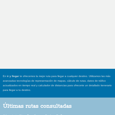
En
ir y llegar
te ofrecemos la mejor ruta para llegar a cualquier destino. Utilizamos las más
avanzadas tecnologías de representación de mapas, cálculo de rutas, datos de tráfico
actualizados en tiempo real y calculador de distancias para ofrecerte un detallado itenerario
para llegar a tu destino.
Últimas rutas consultadas