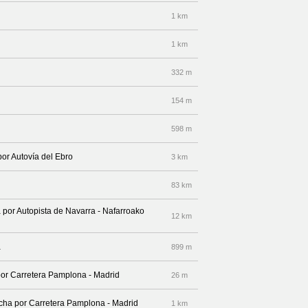
1 km
1 km
332 m
154 m
598 m
por Autovía del Ebro
3 km
83 km
a por Autopista de Navarra - Nafarroako
12 km
a
899 m
por Carretera Pamplona - Madrid
26 m
recha por Carretera Pamplona - Madrid
1 km