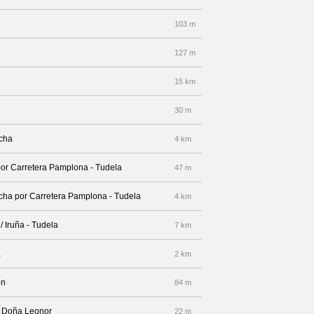
103 m
127 m
15 km
30 m
echa
4 km
por Carretera Pamplona - Tudela
47 m
recha por Carretera Pamplona - Tudela
4 km
/ Iruña - Tudela
7 km
a
2 km
ón
84 m
e Doña Leonor
22 m