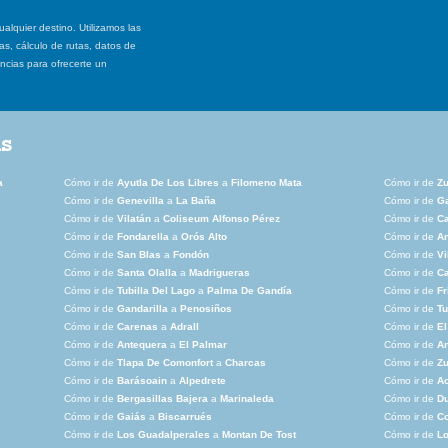
ualquier destino. Utilizamos las
, cálculo de rutas, datos de
ancias para ofrecerte un
as
a
Cómo ir de
Ayutla De Los Libres
a
Filomeno Mata
Cómo ir de
Zu
Cómo ir de
Genevilla
a
La Baña
Cómo ir de
Ga
Cómo ir de
Vilatán
a
Coliseum Alfonso Pérez
Cómo ir de
C
Cómo ir de
Fondarella
a
Orós Alto
Cómo ir de
A
Cómo ir de
San Blas
a
Fondón
Cómo ir de
Vi
Cómo ir de
Santa Olalla
a
Madrigueras
Cómo ir de
Ca
Cómo ir de
Tubilla Del Lago
a
Palma De Gandía
Cómo ir de
Fr
Cómo ir de
Gandarilla
a
Penosiños
Cómo ir de
Tu
Cómo ir de
Carenas
a
Adrall
Cómo ir de
El
Cómo ir de
Antequera
a
El Palmar
Cómo ir de
A
Cómo ir de
Tlapa De Comonfort
a
Charcas
Cómo ir de
Zu
Cómo ir de
Barásoain
a
Alpedrete
Cómo ir de
Ao
Cómo ir de
Bergasillas Bajera
a
Marinaleda
Cómo ir de
D
Cómo ir de
Gaiás
a
Biscarrués
Cómo ir de
Co
Cómo ir de
Los Guadalperales
a
Montan De Tost
Cómo ir de
Lo