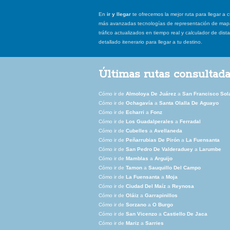
En
ir y llegar
te ofrecemos la mejor ruta para llegar a c
más avanzadas tecnologías de representación de mapas
tráfico actualizados en tiempo real y calculador de dist
detallado itenerario para llegar a tu destino.
Últimas rutas consultad
Cómo ir de
Almoloya De Juárez
a
San Francisco Sol
Cómo ir de
Ochagavía
a
Santa Olalla De Aguayo
Cómo ir de
Echarri
a
Fonz
Cómo ir de
Los Guadalperales
a
Ferradal
Cómo ir de
Cubelles
a
Avellaneda
Cómo ir de
Peñarrubias De Pirón
a
La Fuensanta
Cómo ir de
San Pedro De Valderaduey
a
Larumbe
Cómo ir de
Mamblas
a
Arguijo
Cómo ir de
Tamon
a
Sauquillo Del Campo
Cómo ir de
La Fuensanta
a
Moja
Cómo ir de
Ciudad Del Maíz
a
Reynosa
Cómo ir de
Oláiz
a
Garrapinillos
Cómo ir de
Sorzano
a
O Burgo
Cómo ir de
San Vicenzo
a
Castiello De Jaca
Cómo ir de
Mariz
a
Sarries