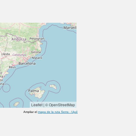
Leaflet
|
© OpenStreetMap
Ampliar el
mapa de la ruta
Serra
-
Ujué