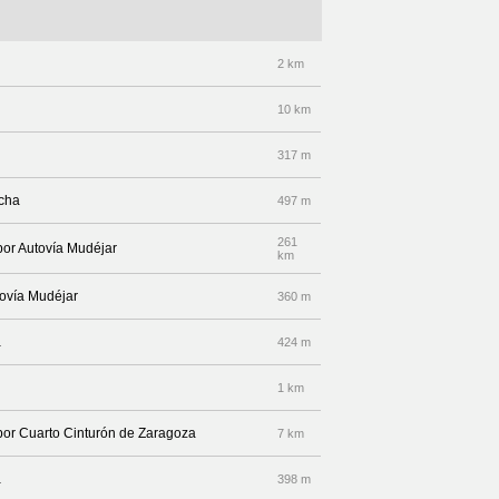
2 km
10 km
317 m
echa
497 m
261
 por Autovía Mudéjar
km
tovía Mudéjar
360 m
a
424 m
1 km
 por Cuarto Cinturón de Zaragoza
7 km
a
398 m