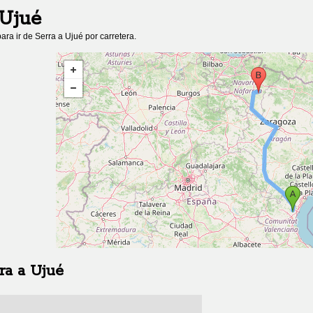
Ujué
ara ir de
Serra
a
Ujué
por carretera.
ra
a
Ujué