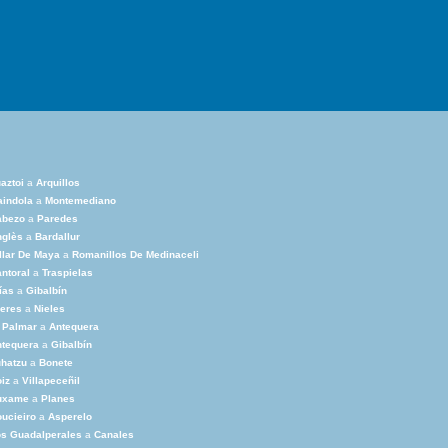
aztoi
a
Arquillos
indola
a
Montemediano
abezo
a
Paredes
nglès
a
Bardallur
llar De Maya
a
Romanillos De Medinaceli
ntoral
a
Traspielas
ías
a
Gibalbín
eres
a
Nieles
 Palmar
a
Antequera
ntequera
a
Gibalbín
hatzu
a
Bonete
iz
a
Villapeceñil
uxame
a
Planes
ucieiro
a
Asperelo
s Guadalperales
a
Canales