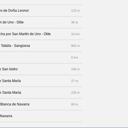
seo de Doña Leonor
123 m
n de Unx - Olite
36 m
echa por San Martín de Unx - Olite
10 km
- Tafalla - Sangüesa
883 m
6 km
e San Isidro
158 m
le Santa María
27 m
le Santa María
230 m
e Blanca de Navarra
68 m
 Navarra