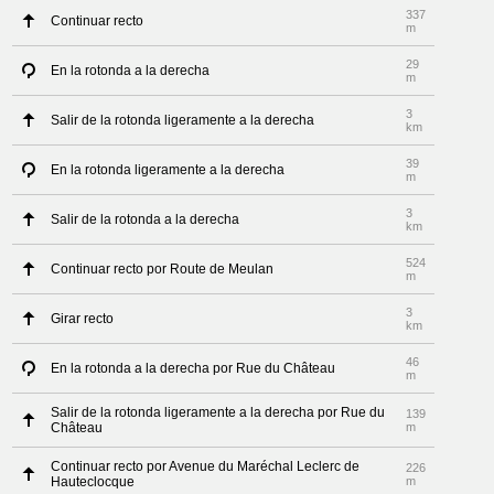
337
Continuar recto
m
29
En la rotonda a la derecha
m
3
Salir de la rotonda ligeramente a la derecha
km
39
En la rotonda ligeramente a la derecha
m
3
Salir de la rotonda a la derecha
km
524
Continuar recto por Route de Meulan
m
3
Girar recto
km
46
En la rotonda a la derecha por Rue du Château
m
Salir de la rotonda ligeramente a la derecha por Rue du
139
Château
m
Continuar recto por Avenue du Maréchal Leclerc de
226
Hauteclocque
m