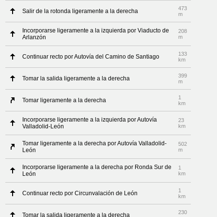
473
Salir de la rotonda ligeramente a la derecha
m
Incorporarse ligeramente a la izquierda por Viaducto de
208
Arlanzón
m
133
Continuar recto por Autovía del Camino de Santiago
km
399
Tomar la salida ligeramente a la derecha
m
1
Tomar ligeramente a la derecha
km
Incorporarse ligeramente a la izquierda por Autovía
23
Valladolid-León
km
Tomar ligeramente a la derecha por Autovía Valladolid-
502
León
m
Incorporarse ligeramente a la derecha por Ronda Sur de
1
León
km
1
Continuar recto por Circunvalación de León
km
230
Tomar la salida ligeramente a la derecha