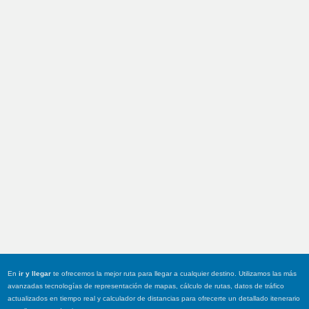
En
ir y llegar
te ofrecemos la mejor ruta para llegar a cualquier destino. Utilizamos las más
avanzadas tecnologías de representación de mapas, cálculo de rutas, datos de tráfico
actualizados en tiempo real y calculador de distancias para ofrecerte un detallado itenerario