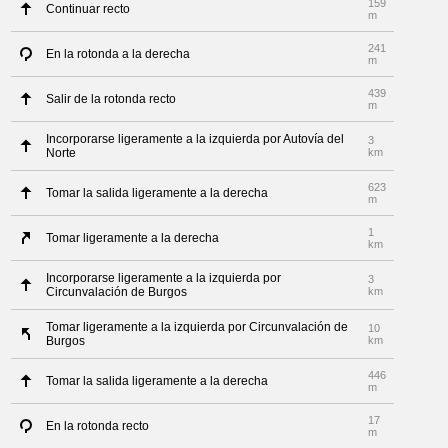
159
Continuar recto
m
241
En la rotonda a la derecha
m
439
Salir de la rotonda recto
m
Incorporarse ligeramente a la izquierda por Autovía del
3
Norte
km
623
Tomar la salida ligeramente a la derecha
m
1
Tomar ligeramente a la derecha
km
Incorporarse ligeramente a la izquierda por
3
Circunvalación de Burgos
km
Tomar ligeramente a la izquierda por Circunvalación de
10
Burgos
km
446
Tomar la salida ligeramente a la derecha
m
17
En la rotonda recto
m