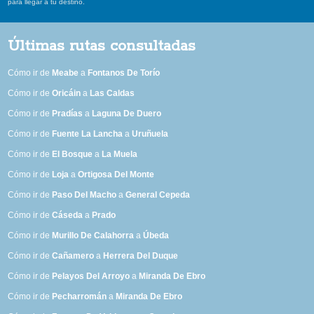
para llegar a tu destino.
Últimas rutas consultadas
Cómo ir de
Meabe
a
Fontanos De Torío
Cómo ir de
Oricáin
a
Las Caldas
Cómo ir de
Pradías
a
Laguna De Duero
Cómo ir de
Fuente La Lancha
a
Uruñuela
Cómo ir de
El Bosque
a
La Muela
Cómo ir de
Loja
a
Ortigosa Del Monte
Cómo ir de
Paso Del Macho
a
General Cepeda
Cómo ir de
Cáseda
a
Prado
Cómo ir de
Murillo De Calahorra
a
Úbeda
Cómo ir de
Cañamero
a
Herrera Del Duque
Cómo ir de
Pelayos Del Arroyo
a
Miranda De Ebro
Cómo ir de
Pecharromán
a
Miranda De Ebro