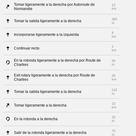
Tomar ligeramente a la derecha por Autoroute de
12
Normandie
km
365
Tomar la salida ligeramente a la derecha
m
8
Incorporarse ligeramente a la izquierda
km
2
Continuar recto
km
En la rotonda ligeramente a la derecha por Route de
90
Chartres
m
Exit rotary ligeramente a la derecha por Route de
35
Chartres
km
142
Tomar la salida ligeramente a la derecha
m
10
Tomar ligeramente a la derecha
km
33
En la rotonda a la derecha
m
75
Salir de la rotonda ligeramente a la derecha
m