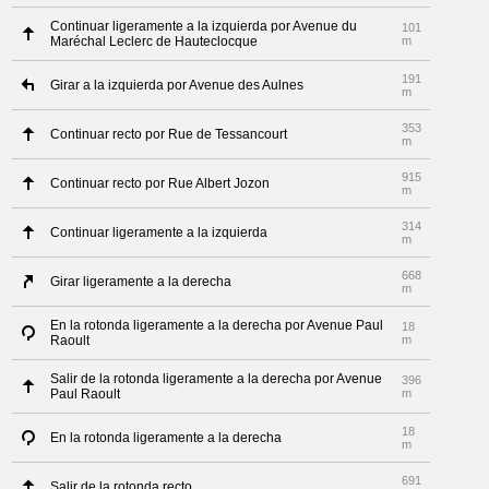
Continuar ligeramente a la izquierda por Avenue du
101
Maréchal Leclerc de Hauteclocque
m
191
Girar a la izquierda por Avenue des Aulnes
m
353
Continuar recto por Rue de Tessancourt
m
915
Continuar recto por Rue Albert Jozon
m
314
Continuar ligeramente a la izquierda
m
668
Girar ligeramente a la derecha
m
En la rotonda ligeramente a la derecha por Avenue Paul
18
Raoult
m
Salir de la rotonda ligeramente a la derecha por Avenue
396
Paul Raoult
m
18
En la rotonda ligeramente a la derecha
m
691
Salir de la rotonda recto