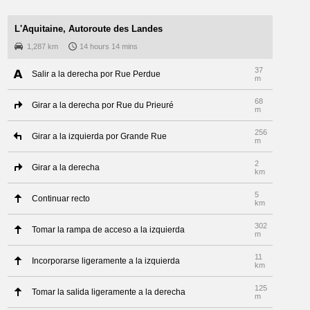
L'Aquitaine, Autoroute des Landes
1,287 km
14 hours 14 mins
37
Salir a la derecha por Rue Perdue
m
68
Girar a la derecha por Rue du Prieuré
m
256
Girar a la izquierda por Grande Rue
m
2
Girar a la derecha
km
5
Continuar recto
km
302
Tomar la rampa de acceso a la izquierda
m
11
Incorporarse ligeramente a la izquierda
km
125
Tomar la salida ligeramente a la derecha
m