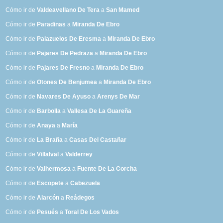
Cómo ir de
Valdeavellano De Tera
a
San Mamed
Cómo ir de
Paradinas
a
Miranda De Ebro
Cómo ir de
Palazuelos De Eresma
a
Miranda De Ebro
Cómo ir de
Pajares De Pedraza
a
Miranda De Ebro
Cómo ir de
Pajares De Fresno
a
Miranda De Ebro
Cómo ir de
Otones De Benjumea
a
Miranda De Ebro
Cómo ir de
Navares De Ayuso
a
Arenys De Mar
Cómo ir de
Barbolla
a
Vallesa De La Guareña
Cómo ir de
Anaya
a
María
Cómo ir de
La Braña
a
Casas Del Castañar
Cómo ir de
Villalval
a
Valderrey
Cómo ir de
Valhermosa
a
Fuente De La Corcha
Cómo ir de
Escopete
a
Cabezuela
Cómo ir de
Alarcón
a
Reádegos
Cómo ir de
Pesués
a
Toral De Los Vados