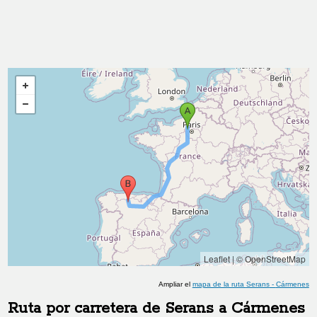
Leaflet
|
© OpenStreetMap
Ampliar el
mapa de la ruta
Serans
-
Cármenes
Ruta por carretera de
Serans
a
Cármenes