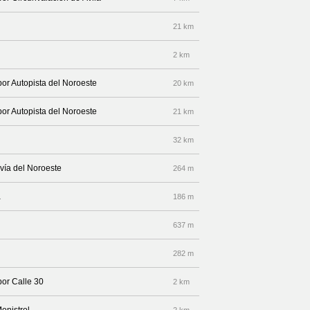
21 km
2 km
por Autopista del Noroeste
20 km
por Autopista del Noroeste
21 km
32 km
vía del Noroeste
264 m
a
186 m
637 m
282 m
por Calle 30
2 km