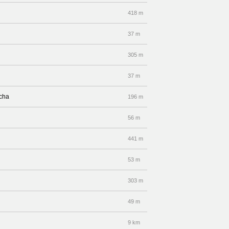
418 m
37 m
305 m
37 m
echa
196 m
56 m
441 m
53 m
303 m
49 m
9 km