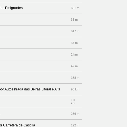
 dos Emigrantes
691 m
33 m
617 m
37 m
2 km
47 m
158 m
or Autoestrada das Beiras Litoral e Alta
93 km
111
km
a
266 m
r Carretera de Castilla
192 m