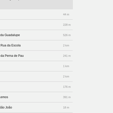
44 m
228 m
a da Guadalupe
526 m
r Rua da Escola
2 km
ua da Perna de Pau
241 m
1 km
2 km
176 m
 Lemos
391 m
 São João
18 m