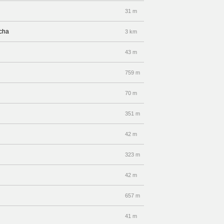
31 m
echa
3 km
43 m
759 m
70 m
351 m
42 m
323 m
42 m
657 m
41 m