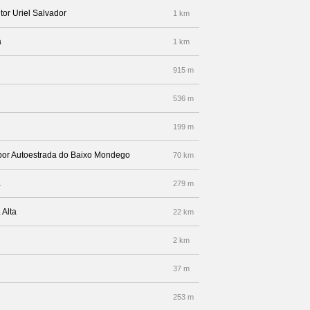
tor Uriel Salvador
1 km
a
1 km
915 m
536 m
199 m
a por Autoestrada do Baixo Mondego
70 km
a
279 m
 Alta
22 km
2 km
37 m
253 m