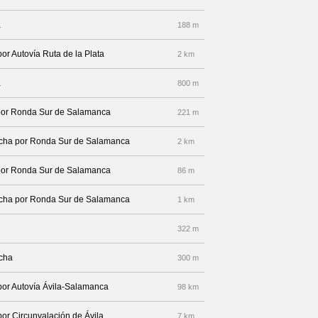
a
188 m
por Autovía Ruta de la Plata
2 km
a
800 m
 por Ronda Sur de Salamanca
221 m
erecha por Ronda Sur de Salamanca
2 km
 por Ronda Sur de Salamanca
86 m
erecha por Ronda Sur de Salamanca
1 km
322 m
echa
300 m
 por Autovía Ávila-Salamanca
98 km
por Circunvalación de Ávila
7 km