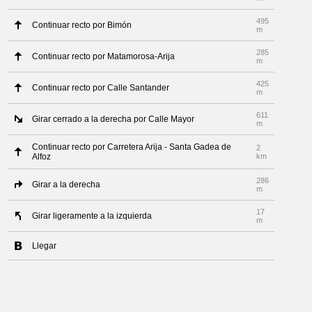
495
Continuar recto por Bimón
m
285
Continuar recto por Matamorosa-Arija
m
425
Continuar recto por Calle Santander
m
611
Girar cerrado a la derecha por Calle Mayor
m
Continuar recto por Carretera Arija - Santa Gadea de
2
Alfoz
km
286
Girar a la derecha
m
17
Girar ligeramente a la izquierda
m
Llegar