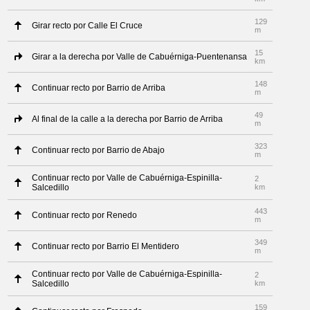
129
Girar recto por Calle El Cruce
m
15
Girar a la derecha por Valle de Cabuérniga-Puentenansa
km
148
Continuar recto por Barrio de Arriba
m
49
Al final de la calle a la derecha por Barrio de Arriba
m
323
Continuar recto por Barrio de Abajo
m
Continuar recto por Valle de Cabuérniga-Espinilla-
2
Salcedillo
km
443
Continuar recto por Renedo
m
349
Continuar recto por Barrio El Mentidero
m
Continuar recto por Valle de Cabuérniga-Espinilla-
2
Salcedillo
km
159