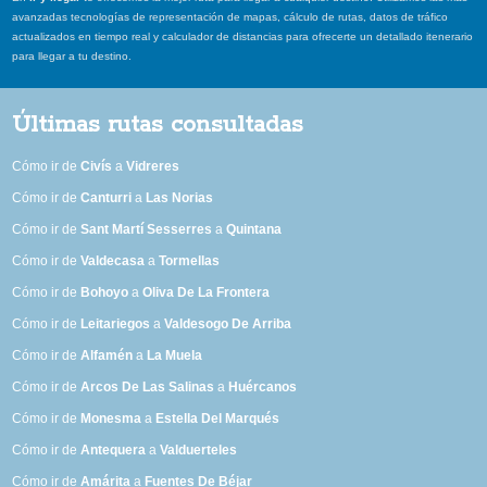
avanzadas tecnologías de representación de mapas, cálculo de rutas, datos de tráfico
actualizados en tiempo real y calculador de distancias para ofrecerte un detallado itenerario
para llegar a tu destino.
Últimas rutas consultadas
Cómo ir de
Civís
a
Vidreres
Cómo ir de
Canturri
a
Las Norias
Cómo ir de
Sant Martí Sesserres
a
Quintana
Cómo ir de
Valdecasa
a
Tormellas
Cómo ir de
Bohoyo
a
Oliva De La Frontera
Cómo ir de
Leitariegos
a
Valdesogo De Arriba
Cómo ir de
Alfamén
a
La Muela
Cómo ir de
Arcos De Las Salinas
a
Huércanos
Cómo ir de
Monesma
a
Estella Del Marqués
Cómo ir de
Antequera
a
Valduerteles
Cómo ir de
Amárita
a
Fuentes De Béjar