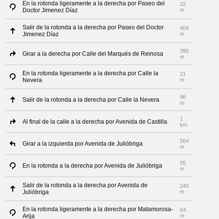
En la rotonda ligeramente a la derecha por Paseo del
22
Doctor Jimenez Díaz
m
Salir de la rotonda a la derecha por Paseo del Doctor
404
Jimenez Díaz
m
390
Girar a la derecha por Calle del Marqués de Reinosa
m
En la rotonda ligeramente a la derecha por Calle la
21
Nevera
m
96
Salir de la rotonda a la derecha por Calle la Nevera
m
1
Al final de la calle a la derecha por Avenida de Castilla
km
564
Girar a la izquierda por Avenida de Julióbriga
m
55
En la rotonda a la derecha por Avenida de Julióbriga
m
Salir de la rotonda a la derecha por Avenida de
240
Julióbriga
m
En la rotonda ligeramente a la derecha por Matamorosa-
54
Arija
m