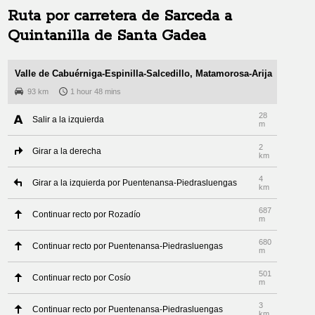
Ruta por carretera de
Sarceda
a
Quintanilla de Santa Gadea
Valle de Cabuérniga-Espinilla-Salcedillo, Matamorosa-Arija
93 km
1 hour 48 mins
28
Salir a la izquierda
m
2
Girar a la derecha
km
4
Girar a la izquierda por Puentenansa-Piedrasluengas
km
687
Continuar recto por Rozadío
m
680
Continuar recto por Puentenansa-Piedrasluengas
m
501
Continuar recto por Cosío
m
3
Continuar recto por Puentenansa-Piedrasluengas
km