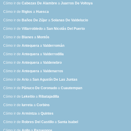
Cómo ir de
Cabezas De Alambre
a
Juarros De Voltoya
Cómo ir de
Riglos
a
Huesca
Cómo ir de
Baños De Zújar
a
Solanas De Valdelucio
Cómo ir de
Villarrobledo
a
San Nicolás Del Puerto
Cómo ir de
Blanes
a
Montós
Cómo ir de
Antequera
a
Valderromán
Cómo ir de
Antequera
a
Valderrodilla
Cómo ir de
Antequera
a
Valdenebro
Cómo ir de
Antequera
a
Valdenarros
Cómo ir de
Ario
a
San Agustín De Las Juntas
Cómo ir de
Pánuco De Coronado
a
Cuautempan
Cómo ir de
Lekeitio
a
Ribatajadilla
Cómo ir de
Iurreta
a
Corbins
Cómo ir de
Armintza
a
Quintes
Cómo ir de
Robres Del Castillo
a
Santa Isabel
Cómo ir de
Anllo
a
Pazuengos