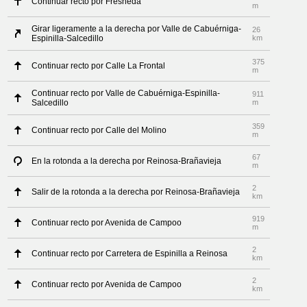
Continuar recto por Fresneda
m
Girar ligeramente a la derecha por Valle de Cabuérniga-
26
Espinilla-Salcedillo
km
375
Continuar recto por Calle La Frontal
m
Continuar recto por Valle de Cabuérniga-Espinilla-
911
Salcedillo
m
359
Continuar recto por Calle del Molino
m
67
En la rotonda a la derecha por Reinosa-Brañavieja
m
2
Salir de la rotonda a la derecha por Reinosa-Brañavieja
km
919
Continuar recto por Avenida de Campoo
m
2
Continuar recto por Carretera de Espinilla a Reinosa
km
2
Continuar recto por Avenida de Campoo
km