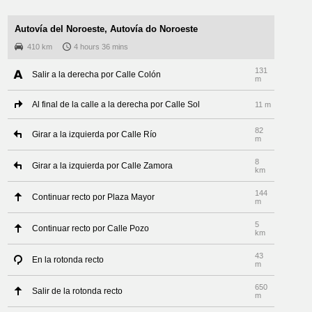
Autovía del Noroeste, Autovía do Noroeste
410 km
4 hours 36 mins
131
Salir a la derecha por Calle Colón
m
Al final de la calle a la derecha por Calle Sol
11 m
82
Girar a la izquierda por Calle Río
m
8
Girar a la izquierda por Calle Zamora
km
144
Continuar recto por Plaza Mayor
m
5
Continuar recto por Calle Pozo
km
43
En la rotonda recto
m
650
Salir de la rotonda recto
m