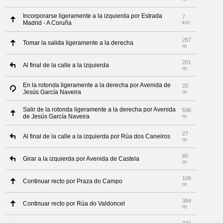
Incorporarse ligeramente a la izquierda por Estrada
7
Madrid - A Coruña
km
267
Tomar la salida ligeramente a la derecha
m
201
Al final de la calle a la izquierda
m
En la rotonda ligeramente a la derecha por Avenida de
20
Jesús García Naveira
m
Salir de la rotonda ligeramente a la derecha por Avenida
596
de Jesús García Naveira
m
27
Al final de la calle a la izquierda por Rúa dos Caneiros
m
80
Girar a la izquierda por Avenida de Castela
m
106
Continuar recto por Praza do Campo
m
384
Continuar recto por Rúa do Valdoncel
m