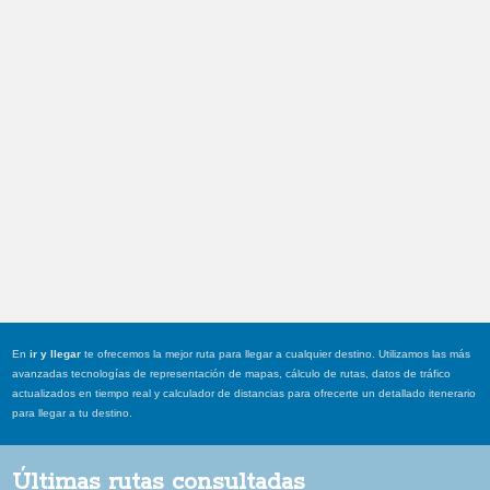
En
ir y llegar
te ofrecemos la mejor ruta para llegar a cualquier destino. Utilizamos las más
avanzadas tecnologías de representación de mapas, cálculo de rutas, datos de tráfico
actualizados en tiempo real y calculador de distancias para ofrecerte un detallado itenerario
para llegar a tu destino.
Últimas rutas consultadas