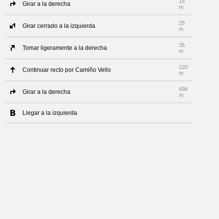
15
Girar a la derecha
m
25
Girar cerrado a la izquierda
m
35
Tomar ligeramente a la derecha
m
220
Continuar recto por Camiño Vello
m
686
Girar a la derecha
m
Llegar a la izquierda