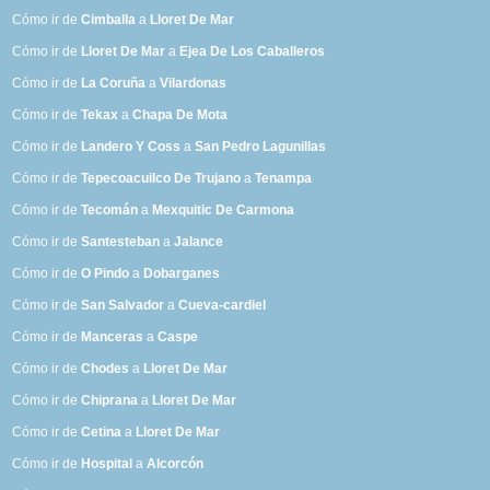
Cómo ir de
Cimballa
a
Lloret De Mar
Cómo ir de
Lloret De Mar
a
Ejea De Los Caballeros
Cómo ir de
La Coruña
a
Vilardonas
Cómo ir de
Tekax
a
Chapa De Mota
Cómo ir de
Landero Y Coss
a
San Pedro Lagunillas
Cómo ir de
Tepecoacuilco De Trujano
a
Tenampa
Cómo ir de
Tecomán
a
Mexquitic De Carmona
Cómo ir de
Santesteban
a
Jalance
Cómo ir de
O Pindo
a
Dobarganes
Cómo ir de
San Salvador
a
Cueva-cardiel
Cómo ir de
Manceras
a
Caspe
Cómo ir de
Chodes
a
Lloret De Mar
Cómo ir de
Chiprana
a
Lloret De Mar
Cómo ir de
Cetina
a
Lloret De Mar
Cómo ir de
Hospital
a
Alcorcón