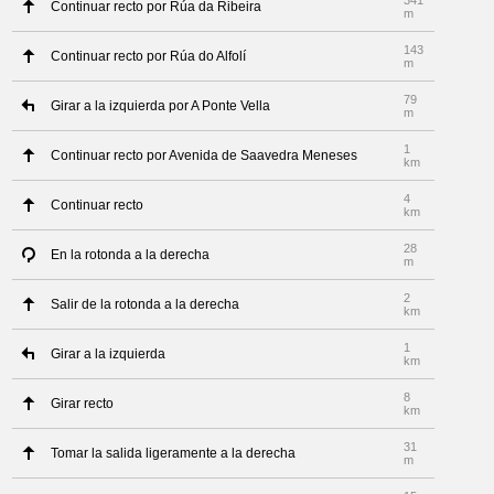
341
Continuar recto por Rúa da Ribeira
m
143
Continuar recto por Rúa do Alfolí
m
79
Girar a la izquierda por A Ponte Vella
m
1
Continuar recto por Avenida de Saavedra Meneses
km
4
Continuar recto
km
28
En la rotonda a la derecha
m
2
Salir de la rotonda a la derecha
km
1
Girar a la izquierda
km
8
Girar recto
km
31
Tomar la salida ligeramente a la derecha
m