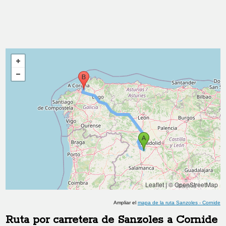
Leaflet
|
© OpenStreetMap
Ampliar el
mapa de la ruta
Sanzoles
-
Cornide
Ruta por carretera de
Sanzoles
a
Cornide