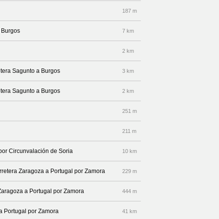
187 m
a Burgos
7 km
2 km
etera Sagunto a Burgos
3 km
etera Sagunto a Burgos
2 km
251 m
211 m
 por Circunvalación de Soria
10 km
arretera Zaragoza a Portugal por Zamora
229 m
 Zaragoza a Portugal por Zamora
444 m
 a Portugal por Zamora
41 km