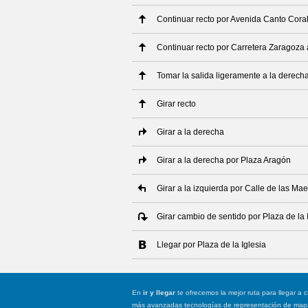
Continuar recto por Avenida Canto Cora
Continuar recto por Carretera Zaragoza
Tomar la salida ligeramente a la derech
Girar recto
Girar a la derecha
Girar a la derecha por Plaza Aragón
Girar a la izquierda por Calle de las Mae
Girar cambio de sentido por Plaza de la 
Llegar por Plaza de la Iglesia
En
ir y llegar
te ofrecemos la mejor ruta para llegar a c
más avanzadas tecnologías de representación de mapas