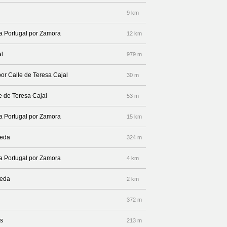
9 km
 a Portugal por Zamora
12 km
al
979 m
por Calle de Teresa Cajal
30 m
le de Teresa Cajal
53 m
 a Portugal por Zamora
15 km
reda
324 m
 a Portugal por Zamora
4 km
reda
2 km
372 m
os
213 m