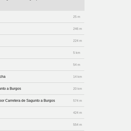
25 m
246 m
224 m
5 km
54 m
echa
14 km
unto a Burgos
20 km
 por Carretera de Sagunto a Burgos
574 m
424 m
554 m