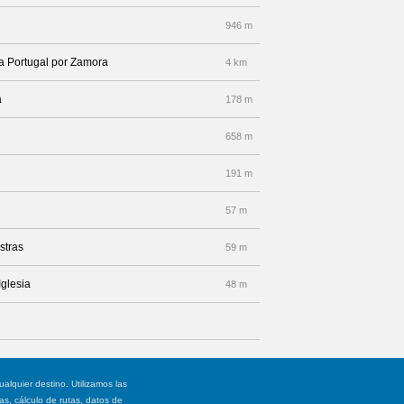
l
946 m
 a Portugal por Zamora
4 km
a
178 m
658 m
191 m
57 m
stras
59 m
Iglesia
48 m
ualquier destino. Utilizamos las
, cálculo de rutas, datos de