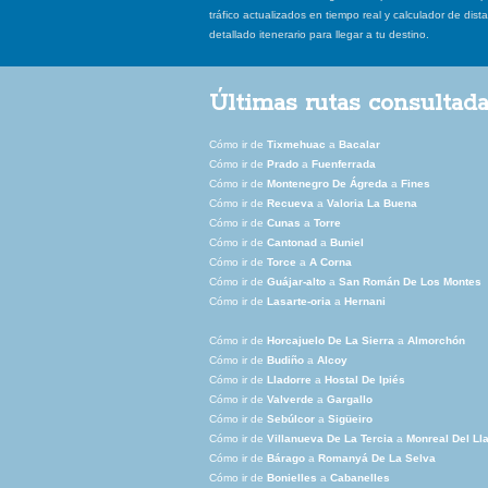
tráfico actualizados en tiempo real y calculador de dist
detallado itenerario para llegar a tu destino.
Últimas rutas consultad
Cómo ir de
Tixmehuac
a
Bacalar
Cómo ir de
Prado
a
Fuenferrada
Cómo ir de
Montenegro De Ágreda
a
Fines
Cómo ir de
Recueva
a
Valoria La Buena
Cómo ir de
Cunas
a
Torre
Cómo ir de
Cantonad
a
Buniel
Cómo ir de
Torce
a
A Corna
Cómo ir de
Guájar-alto
a
San Román De Los Montes
Cómo ir de
Lasarte-oria
a
Hernani
Cómo ir de
Horcajuelo De La Sierra
a
Almorchón
Cómo ir de
Budiño
a
Alcoy
Cómo ir de
Lladorre
a
Hostal De Ipiés
Cómo ir de
Valverde
a
Gargallo
Cómo ir de
Sebúlcor
a
Sigüeiro
Cómo ir de
Villanueva De La Tercia
a
Monreal Del Ll
Cómo ir de
Bárago
a
Romanyá De La Selva
Cómo ir de
Bonielles
a
Cabanelles