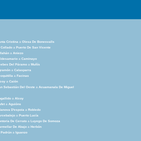
nta Cristina
a
Olesa De Bonesvalls
 Collado
a
Puerto De San Vicente
llahán
a
Aniezo
aldesamario
a
Caminayo
cebes Del Páramo
a
Muñís
gramón
a
Calasparra
zquitilla
a
Facinas
lcoy
a
Caión
n Sebastián Del Oeste
a
Acuamanala De Miguel
gallido
a
Alcoy
fet
a
Aguións
lanova D'espoia
a
Robledo
rcebalejo
a
Puerto Lucía
ntoria De Cerrato
a
Luyego De Somoza
rmellar De Abajo
a
Herbón
 Padrún
a
Iguanzo