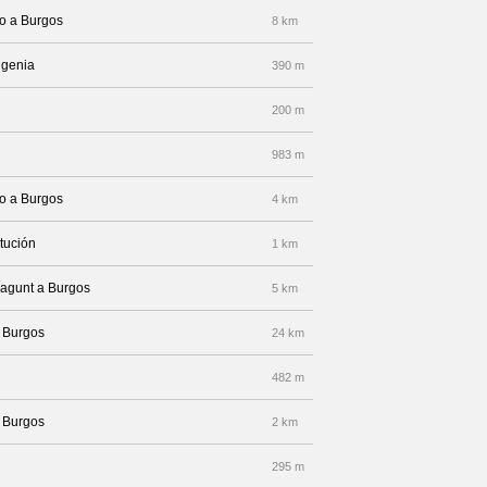
to a Burgos
8 km
ugenia
390 m
200 m
983 m
to a Burgos
4 km
tución
1 km
Sagunt a Burgos
5 km
a Burgos
24 km
482 m
a Burgos
2 km
295 m