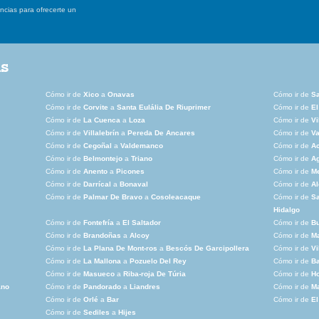
ancias para ofrecerte un
as
Cómo ir de
Xico
a
Onavas
Cómo ir de
Sa
Cómo ir de
Corvite
a
Santa Eulália De Riuprimer
Cómo ir de
El
Cómo ir de
La Cuenca
a
Loza
Cómo ir de
Vi
Cómo ir de
Villalebrín
a
Pereda De Ancares
Cómo ir de
V
Cómo ir de
Cegoñal
a
Valdemanco
Cómo ir de
A
Cómo ir de
Belmontejo
a
Triano
Cómo ir de
A
Cómo ir de
Anento
a
Picones
Cómo ir de
Me
Cómo ir de
Darrícal
a
Bonaval
Cómo ir de
A
Cómo ir de
Palmar De Bravo
a
Cosoleacaque
Cómo ir de
Sa
Hidalgo
Cómo ir de
Fontefría
a
El Saltador
Cómo ir de
Bu
Cómo ir de
Brandoñas
a
Alcoy
Cómo ir de
Ma
Cómo ir de
La Plana De Mont-ros
a
Bescós De Garcipollera
Cómo ir de
Vi
Cómo ir de
La Mallona
a
Pozuelo Del Rey
Cómo ir de
Ba
Cómo ir de
Masueco
a
Riba-roja De Túria
Cómo ir de
Ho
ano
Cómo ir de
Pandorado
a
Liandres
Cómo ir de
Ma
Cómo ir de
Orlé
a
Bar
Cómo ir de
El
Cómo ir de
Sediles
a
Hijes