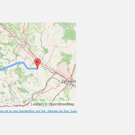
Leaflet
|
© OpenStreetMap
pa de la ruta
Santibáñez del Val
-
Alberite de San Juan