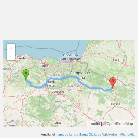
Leaflet
|
© OpenStreetMap
Ampliar el
mapa de la ruta
Santa Olalla de Valdivielso
-
Villanovilla