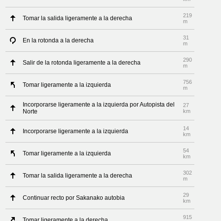
219
Tomar la salida ligeramente a la derecha
m
31
En la rotonda a la derecha
m
290
Salir de la rotonda ligeramente a la derecha
m
756
Tomar ligeramente a la izquierda
m
Incorporarse ligeramente a la izquierda por Autopista del
27
Norte
km
14
Incorporarse ligeramente a la izquierda
km
54
Tomar ligeramente a la izquierda
km
302
Tomar la salida ligeramente a la derecha
m
29
Continuar recto por Sakanako autobia
km
915
Tomar ligeramente a la derecha