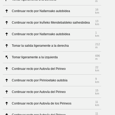
m
16
Continuar recto por Nafarroako autobidea
km
13
Continuar recto por Iruñeko Mendebaldeko saihesbidea
km
1
Continuar recto por Nafarroako autobidea
km
212
Tomar la salida ligeramente a la derecha
m
696
Tomar ligeramente a la izquierda
m
22
Continuar recto por Autovía del Pirineo
km
9
Continuar recto por Pirinioetako autobia
km
15
Continuar recto por Autovía del Pirineo
km
11
Continuar recto por Autovía de los Pirineos
km
11