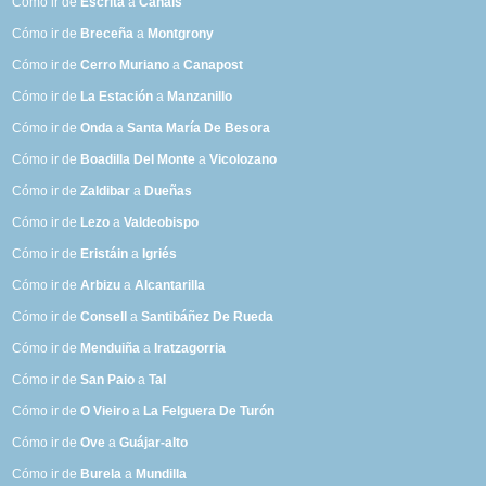
Cómo ir de
Escrita
a
Canals
Cómo ir de
Breceña
a
Montgrony
Cómo ir de
Cerro Muriano
a
Canapost
Cómo ir de
La Estación
a
Manzanillo
Cómo ir de
Onda
a
Santa María De Besora
Cómo ir de
Boadilla Del Monte
a
Vicolozano
Cómo ir de
Zaldibar
a
Dueñas
Cómo ir de
Lezo
a
Valdeobispo
Cómo ir de
Eristáin
a
Igriés
Cómo ir de
Arbizu
a
Alcantarilla
Cómo ir de
Consell
a
Santibáñez De Rueda
Cómo ir de
Menduiña
a
Iratzagorria
Cómo ir de
San Paio
a
Tal
Cómo ir de
O Vieiro
a
La Felguera De Turón
Cómo ir de
Ove
a
Guájar-alto
Cómo ir de
Burela
a
Mundilla