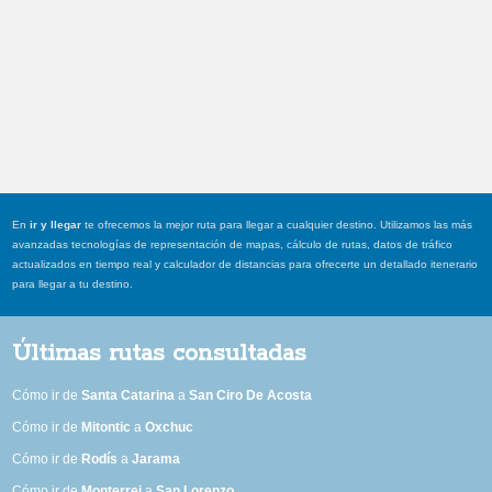
En
ir y llegar
te ofrecemos la mejor ruta para llegar a cualquier destino. Utilizamos las más
avanzadas tecnologías de representación de mapas, cálculo de rutas, datos de tráfico
actualizados en tiempo real y calculador de distancias para ofrecerte un detallado itenerario
para llegar a tu destino.
Últimas rutas consultadas
Cómo ir de
Santa Catarina
a
San Ciro De Acosta
Cómo ir de
Mitontic
a
Oxchuc
Cómo ir de
Rodís
a
Jarama
Cómo ir de
Monterrei
a
San Lorenzo