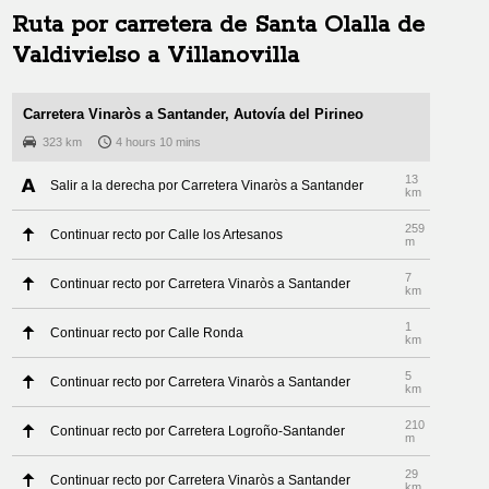
Ruta por carretera de
Santa Olalla de
Valdivielso
a
Villanovilla
Carretera Vinaròs a Santander, Autovía del Pirineo
323 km
4 hours 10 mins
13
Salir a la derecha por Carretera Vinaròs a Santander
km
259
Continuar recto por Calle los Artesanos
m
7
Continuar recto por Carretera Vinaròs a Santander
km
1
Continuar recto por Calle Ronda
km
5
Continuar recto por Carretera Vinaròs a Santander
km
210
Continuar recto por Carretera Logroño-Santander
m
29
Continuar recto por Carretera Vinaròs a Santander
km