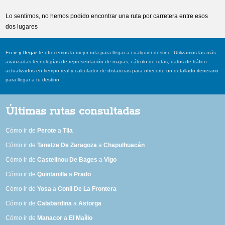
Lo sentimos, no hemos podido encontrar una ruta por carretera entre esos
dos lugares
En
ir y llegar
te ofrecemos la mejor ruta para llegar a cualquier destino. Utilizamos las más
avanzadas tecnologías de representación de mapas, cálculo de rutas, datos de tráfico
actualizados en tiempo real y calculador de distancias para ofrecerte un detallado itenerario
para llegar a tu destino.
Últimas rutas consultadas
Cómo ir de
Perote
a
Tila
Cómo ir de
Tanetze De Zaragoza
a
Chapulhuacán
Cómo ir de
Castellnou De Bages
a
Vigo
Cómo ir de
Quintanilla
a
Prado
Cómo ir de
Yosa
a
Conil De La Frontera
Cómo ir de
Calabardina
a
Astorga
Cómo ir de
Manacor
a
El Maíllo