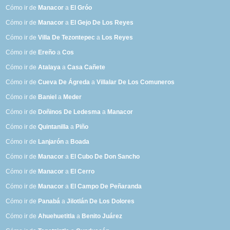
Cómo ir de
Manacor
a
El Gróo
Cómo ir de
Manacor
a
El Gejo De Los Reyes
Cómo ir de
Villa De Tezontepec
a
Los Reyes
Cómo ir de
Ereño
a
Cos
Cómo ir de
Atalaya
a
Casa Cañete
Cómo ir de
Cueva De Ágreda
a
Villalar De Los Comuneros
Cómo ir de
Baniel
a
Meder
Cómo ir de
Doñinos De Ledesma
a
Manacor
Cómo ir de
Quintanilla
a
Piño
Cómo ir de
Lanjarón
a
Boada
Cómo ir de
Manacor
a
El Cubo De Don Sancho
Cómo ir de
Manacor
a
El Cerro
Cómo ir de
Manacor
a
El Campo De Peñaranda
Cómo ir de
Panabá
a
Jilotlán De Los Dolores
Cómo ir de
Ahuehuetitla
a
Benito Juárez