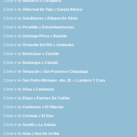
Cómo ir de
Masueco
a
Cortiguera
Cómo ir de
Albarreal De Tajo
a
Cuesta Blanca
Cómo ir de
Sotuélamos
a
Rábano De Aliste
Cómo ir de
Peraltilla
a
Entrambasmestas
Cómo ir de
Domingo Pérez
a
Bustelo
Cómo ir de
Ochavillo Del Río
a
Ambiedes
Cómo ir de
Belalcázar
a
Cartelle
Cómo ir de
Balanegra
a
Cabojal
Cómo ir de
Tehuacán
a
San Francisco Chapulapa
Cómo ir de
San Pedro Mixtepec -dto. 26 -
a
Landero Y Coss
Cómo ir de
Añua
a
Calabazas
Cómo ir de
Etayo
a
Fuentes De Cuéllar
Cómo ir de
Cumbraos
a
El Villarejo
Cómo ir de
Cortiuda
a
El Viso
Cómo ir de
Sandín
a
La Solana
Cómo ir de
Anta
a
Hoz De Arriba