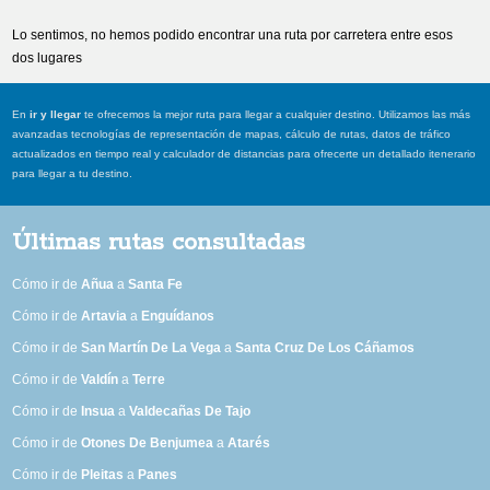
Lo sentimos, no hemos podido encontrar una ruta por carretera entre esos
dos lugares
En
ir y llegar
te ofrecemos la mejor ruta para llegar a cualquier destino. Utilizamos las más
avanzadas tecnologías de representación de mapas, cálculo de rutas, datos de tráfico
actualizados en tiempo real y calculador de distancias para ofrecerte un detallado itenerario
para llegar a tu destino.
Últimas rutas consultadas
Cómo ir de
Añua
a
Santa Fe
Cómo ir de
Artavia
a
Enguídanos
Cómo ir de
San Martín De La Vega
a
Santa Cruz De Los Cáñamos
Cómo ir de
Valdín
a
Terre
Cómo ir de
Insua
a
Valdecañas De Tajo
Cómo ir de
Otones De Benjumea
a
Atarés
Cómo ir de
Pleitas
a
Panes