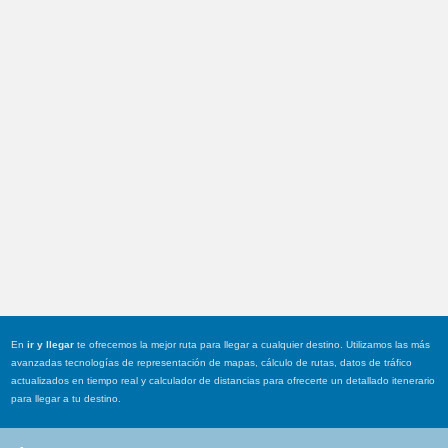
En
ir y llegar
te ofrecemos la mejor ruta para llegar a cualquier destino. Utilizamos las más
avanzadas tecnologías de representación de mapas, cálculo de rutas, datos de tráfico
actualizados en tiempo real y calculador de distancias para ofrecerte un detallado itenerario
para llegar a tu destino.