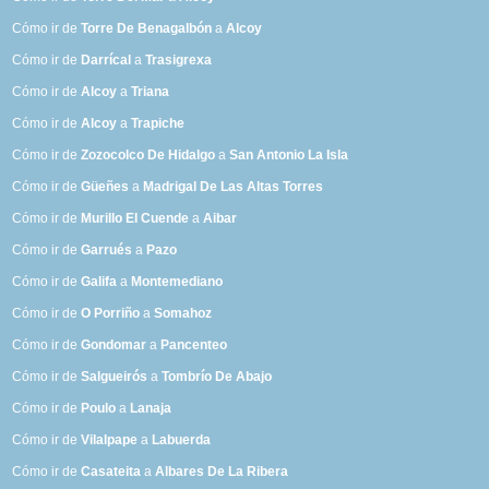
Cómo ir de
Torre De Benagalbón
a
Alcoy
Cómo ir de
Darrícal
a
Trasigrexa
Cómo ir de
Alcoy
a
Triana
Cómo ir de
Alcoy
a
Trapiche
Cómo ir de
Zozocolco De Hidalgo
a
San Antonio La Isla
Cómo ir de
Güeñes
a
Madrigal De Las Altas Torres
Cómo ir de
Murillo El Cuende
a
Aibar
Cómo ir de
Garrués
a
Pazo
Cómo ir de
Galifa
a
Montemediano
Cómo ir de
O Porriño
a
Somahoz
Cómo ir de
Gondomar
a
Pancenteo
Cómo ir de
Salgueirós
a
Tombrío De Abajo
Cómo ir de
Poulo
a
Lanaja
Cómo ir de
Vilalpape
a
Labuerda
Cómo ir de
Casateita
a
Albares De La Ribera