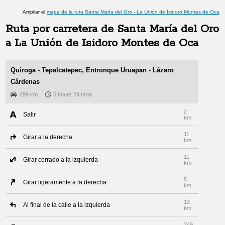
Ampliar el
mapa de la ruta
Santa María del Oro
-
La Unión de Isidoro Montes de Oca
Ruta por carretera de
Santa María del Oro
a
La Unión de Isidoro Montes de Oca
Quiroga - Tepalcatepec, Entronque Uruapan - Lázaro
Cárdenas
299 km
5 hours 24 mins
2
Salir
km
11
Girar a la derecha
km
11
Girar cerrado a la izquierda
km
5
Girar ligeramente a la derecha
km
13
Al final de la calle a la izquierda
km
249