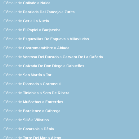
Cómo ir de
Collado
a
Nalda
Cómo ir de
Peraleda Del Zaucejo
a
Zurita
Cómo ir de
Ger
a
La Nucia
Cómo ir de
El Papiol
a
Barjacoba
Cómo ir de
Esguevillas De Esgueva
a
Villaviudas
Cómo ir de
Castromembibre
a
Abiada
Cómo ir de
Ventosa Del Ducado
a
Cervera De La Cañada
Cómo ir de
Calzada De Don Diego
a
Cabueñes
Cómo ir de
San Martín
a
Tor
Cómo ir de
Piornedo
a
Corroncui
Cómo ir de
Tinieblas
a
Soto De Ribera
Cómo ir de
Muñochas
a
Entrerríos
Cómo ir de
Barcience
a
Cábrega
Cómo ir de
Silió
a
Villarino
Cómo ir de
Casasola
a
Dénia
Cómo ir de
Torre Del Mar
a
Alcoy