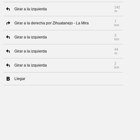
142
Girar a la izquierda
m
7
Girar a la derecha por Zihuatanejo - La Mira
km
3
Girar a la izquierda
km
44
Girar a la izquierda
m
2
Girar a la izquierda
km
Llegar