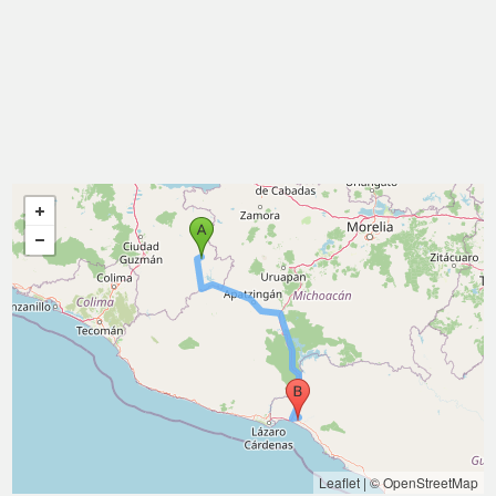
Leaflet
|
© OpenStreetMap