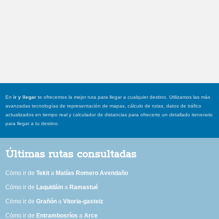
En
ir y llegar
te ofrecemos la mejor ruta para llegar a cualquier destino. Utilizamos las más
avanzadas tecnologías de representación de mapas, cálculo de rutas, datos de tráfico
actualizados en tiempo real y calculador de distancias para ofrecerte un detallado itenerario
para llegar a tu destino.
Últimas rutas consultadas
Cómo ir de
Tekit
a
Matías Romero Avendaño
Cómo ir de
Laquidáin
a
Ramastué
Cómo ir de
Grañón
a
Vitoria-gasteiz
Cómo ir de
Entrambosríos
a
Arce