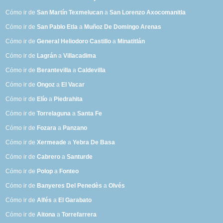
Cómo ir de
San Martín Texmelucan
a
San Lorenzo Axocomanitla
Cómo ir de
San Pablo Etla
a
Muñoz De Domingo Arenas
Cómo ir de
General Heliodoro Castillo
a
Minatitlán
Cómo ir de
Lagrán
a
Villacadima
Cómo ir de
Berantevilla
a
Caldevilla
Cómo ir de
Ongoz
a
El Vacar
Cómo ir de
Elío
a
Piedrahita
Cómo ir de
Torrelaguna
a
Santa Fe
Cómo ir de
Fozara
a
Panzano
Cómo ir de
Xermeade
a
Yebra De Basa
Cómo ir de
Cabrero
a
Santurde
Cómo ir de
Polop
a
Fonteo
Cómo ir de
Banyeres Del Penedès
a
Olvés
Cómo ir de
Alfés
a
El Garabato
Cómo ir de
Aitona
a
Torrefarrera