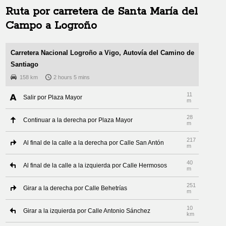
Ruta por carretera de
Santa María del
Campo
a
Logroño
Carretera Nacional Logroño a Vigo, Autovía del Camino de
Santiago
158 km
2 hours 5 mins
11
Salir por Plaza Mayor
m
28
Continuar a la derecha por Plaza Mayor
m
217
Al final de la calle a la derecha por Calle San Antón
m
40
Al final de la calle a la izquierda por Calle Hermosos
m
251
Girar a la derecha por Calle Behetrías
m
10
Girar a la izquierda por Calle Antonio Sánchez
km