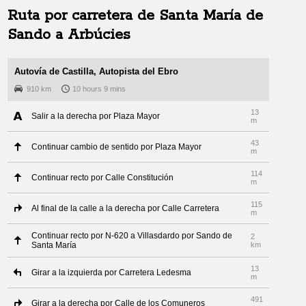
Ruta por carretera de
Santa María de
Sando
a
Arbúcies
Autovía de Castilla, Autopista del Ebro
910 km
10 hours 9 mins
13
Salir a la derecha por Plaza Mayor
m
43
Continuar cambio de sentido por Plaza Mayor
m
114
Continuar recto por Calle Constitución
m
115
Al final de la calle a la derecha por Calle Carretera
m
Continuar recto por N-620 a Villasdardo por Sando de
2
Santa María
km
13
Girar a la izquierda por Carretera Ledesma
m
491
Girar a la derecha por Calle de los Comuneros