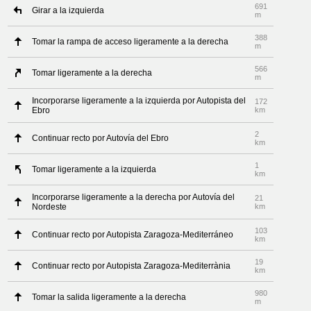
691
Girar a la izquierda
m
388
Tomar la rampa de acceso ligeramente a la derecha
m
566
Tomar ligeramente a la derecha
m
Incorporarse ligeramente a la izquierda por Autopista del
172
Ebro
km
2
Continuar recto por Autovía del Ebro
km
1
Tomar ligeramente a la izquierda
km
Incorporarse ligeramente a la derecha por Autovía del
21
Nordeste
km
103
Continuar recto por Autopista Zaragoza-Mediterráneo
km
19
Continuar recto por Autopista Zaragoza-Mediterrània
km
980
Tomar la salida ligeramente a la derecha
m