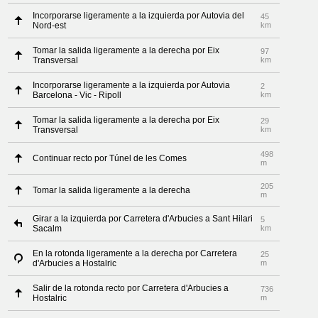
Incorporarse ligeramente a la izquierda por Autovia del
45
Nord-est
km
Tomar la salida ligeramente a la derecha por Eix
97
Transversal
km
Incorporarse ligeramente a la izquierda por Autovia
2
Barcelona - Vic - Ripoll
km
Tomar la salida ligeramente a la derecha por Eix
29
Transversal
km
498
Continuar recto por Túnel de les Comes
m
205
Tomar la salida ligeramente a la derecha
m
Girar a la izquierda por Carretera d'Arbucies a Sant Hilari
5
Sacalm
km
En la rotonda ligeramente a la derecha por Carretera
25
d'Arbucies a Hostalric
m
Salir de la rotonda recto por Carretera d'Arbucies a
736
Hostalric
m