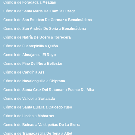
Cómo ir de
Foradada
a
Meagas
Cómo ir de
Santa Maria Del Camí
a
Luzaga
Cómo ir de
San Esteban De Gormaz
a
Benalmádena
Cómo ir de
San Andrés De Soria
a
Benalmádena
Cómo ir de
Nafría De Ucero
a
Torrecera
Cómo ir de
Fuentepinilla
a
Quión
Cómo ir de
Almajano
a
El Royo
Cómo ir de
Pino Del Río
a
Bellestar
Cómo ir de
Candín
a
Ars
Cómo ir de
Navalonguilla
a
Chiprana
Cómo ir de
Santa Cruz Del Retamar
a
Puente De Alba
Cómo ir de
Vallobil
a
Sartajada
Cómo ir de
Santa Eulalia
a
Caicedo Yuso
Cómo ir de
Lindes
a
Moharras
Cómo ir de
Boinás
a
Valdepeñas De La Sierra
Cómo ir de
Tramacastilla De Tena
a
Altet