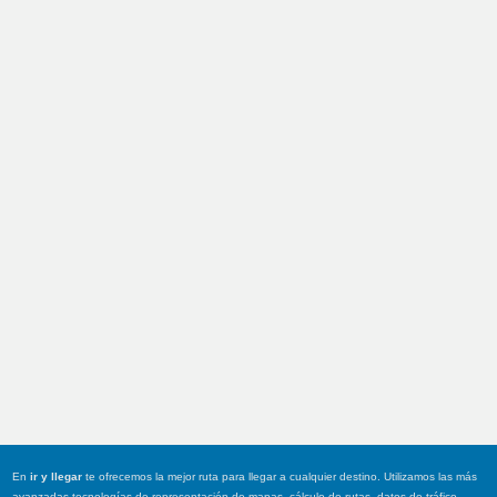
En
ir y llegar
te ofrecemos la mejor ruta para llegar a cualquier destino. Utilizamos las más
avanzadas tecnologías de representación de mapas, cálculo de rutas, datos de tráfico