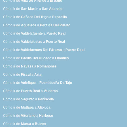
Cómo ir de
Villa De Allende
a
El Salto
Cómo ir de
San Martín
a
San Asensio
Cómo ir de
Cañada Del Trigo
a
Espadilla
Cómo ir de
Agualada
a
Perales Del Puerto
Cómo ir de
Valdelafuente
a
Puerto Real
Cómo ir de
Valdeiglesias
a
Puerto Real
Cómo ir de
Valdefuentes Del Páramo
a
Puerto Real
Cómo ir de
Padilla Del Ducado
a
Limones
Cómo ir de
Navasa
a
Romanones
Cómo ir de
Fiscal
a
Artaj
Cómo ir de
Velefique
a
Fuentidueña De Tajo
Cómo ir de
Puerto Real
a
Valderas
Cómo ir de
Sagunto
a
Peñíscola
Cómo ir de
Matlapa
a
Aljojuca
Cómo ir de
Vitoriano
a
Herboso
Cómo ir de
Murua
a
Bulnes