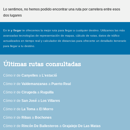
Lo sentimos, no hemos podido encontrar una ruta por carretera entre esos
dos lugares
En
ir y llegar
te ofrecemos la mejor ruta para llegar a cualquier destino. Utilizamos las más
avanzadas tecnologías de representación de mapas, cálculo de rutas, datos de tráfico
actualizados en tiempo real y calculador de distancias para ofrecerte un detallado itenerario
para llegar a tu destino.
Últimas rutas consultadas
Cómo ir de
Canyelles
a
L'estació
Cómo ir de
Valdemanzanas
a
Puerto Real
Cómo ir de
Cirugeda
a
Ruguilla
Cómo ir de
San José
a
Los Villares
Cómo ir de
La Toma
a
El Morro
Cómo ir de
Ribas
a
Bochones
Cómo ir de
Rincón De Ballesteros
a
Grajalejo De Las Matas