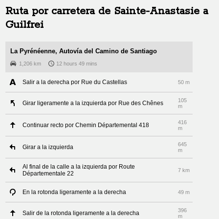
Ruta por carretera de
Sainte-Anastasie
a
Guilfrei
La Pyrénéenne, Autovía del Camino de Santiago
1,206 km
12 hours 49 mins
Salir a la derecha por Rue du Castellas
50 m
105
Girar ligeramente a la izquierda por Rue des Chênes
m
416
Continuar recto por Chemin Départemental 418
m
645
Girar a la izquierda
m
Al final de la calle a la izquierda por Route
7 km
Départementale 22
En la rotonda ligeramente a la derecha
49 m
396
Salir de la rotonda ligeramente a la derecha
m