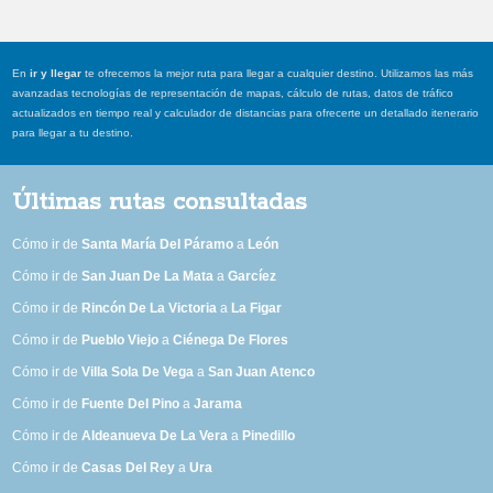
En
ir y llegar
te ofrecemos la mejor ruta para llegar a cualquier destino. Utilizamos las más
avanzadas tecnologías de representación de mapas, cálculo de rutas, datos de tráfico
actualizados en tiempo real y calculador de distancias para ofrecerte un detallado itenerario
para llegar a tu destino.
Últimas rutas consultadas
Cómo ir de
Santa María Del Páramo
a
León
Cómo ir de
San Juan De La Mata
a
Garcíez
Cómo ir de
Rincón De La Victoria
a
La Figar
Cómo ir de
Pueblo Viejo
a
Ciénega De Flores
Cómo ir de
Villa Sola De Vega
a
San Juan Atenco
Cómo ir de
Fuente Del Pino
a
Jarama
Cómo ir de
Aldeanueva De La Vera
a
Pinedillo
Cómo ir de
Casas Del Rey
a
Ura