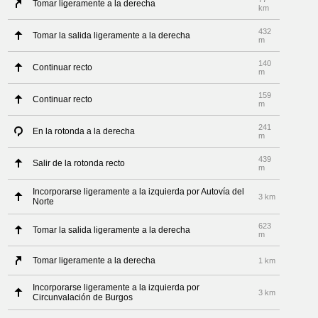
Tomar ligeramente a la derecha
km
432
Tomar la salida ligeramente a la derecha
m
140
Continuar recto
m
159
Continuar recto
m
241
En la rotonda a la derecha
m
439
Salir de la rotonda recto
m
Incorporarse ligeramente a la izquierda por Autovía del
3 km
Norte
623
Tomar la salida ligeramente a la derecha
m
Tomar ligeramente a la derecha
1 km
Incorporarse ligeramente a la izquierda por
3 km
Circunvalación de Burgos