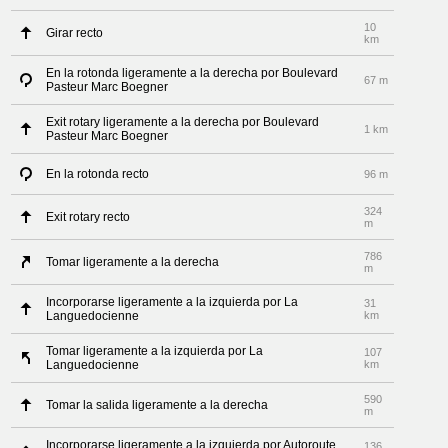
10
Girar recto
km
En la rotonda ligeramente a la derecha por Boulevard
67 m
Pasteur Marc Boegner
Exit rotary ligeramente a la derecha por Boulevard
1 km
Pasteur Marc Boegner
En la rotonda recto
96 m
324
Exit rotary recto
m
786
Tomar ligeramente a la derecha
m
Incorporarse ligeramente a la izquierda por La
31
Languedocienne
km
Tomar ligeramente a la izquierda por La
107
Languedocienne
km
590
Tomar la salida ligeramente a la derecha
m
Incorporarse ligeramente a la izquierda por Autoroute
136