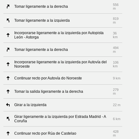
556
Tomar ligeramente a la derecha
m
819
Tomar ligeramente a la izquierda
m
Incorporarse ligeramente a la izquierda por Autopista
36
León - Astorga
km
494
Tomar ligeramente a la derecha
m
Incorporarse ligeramente a la izquierda por Autovía del
106
Noroeste
km
Continuar recto por Autovía do Noroeste
9 km
279
Tomar la salida ligeramente a la derecha
m
Girar a la izquierda
22 m
Girar ligeramente a la izquierda por Estrada Madrid - A
6 km
Coruña
428
Continuar recto por Rúa de Castelao
m