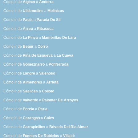
Cómo ir de
Alginet
a
Andorra
Cómo ir de
Ulldemolins
a
Molinicos
Cómo ir de
Paüls
a
Parada De Sil
Cómo ir de
Àrreu
a
Ribaseca
Cómo ir de
La Pinya
a
Mambrillas De Lara
Cómo ir de
Begur
a
Corro
Cómo ir de
Piña De Esgueva
a
La Cueva
Cómo ir de
Gomeznarro
a
Ponferrada
Cómo ir de
Langre
a
Valenoso
Cómo ir de
Almendres
a
Arrieta
Cómo ir de
Saelices
a
Colloto
Cómo ir de
Valverde
a
Palomar De Arroyos
Cómo ir de
Porcia
a
Parla
Cómo ir de
Carangas
a
Coles
Cómo ir de
Garrapinillos
a
Bóveda Del Río Almar
Cómo ir de
Fuentes De Rubielos
a
Villacé