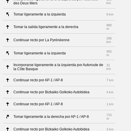
des Deux Mers
km
Tomar ligeramente a la izquierda
9 km
880
Tomar la salida ligeramente a la derecha
m
286
Continuar recto por La Pyrénéenne
km
955
Tomar ligeramente a la izquierda
m
Incorporarse ligeramente a la izquierda por Autoroute de
31
la Côte Basque
km
Continuar recto por AP-1 / AP-8
7 km
Continuar recto por Bizkaiko Golkoko Autobidea
4 km
Continuar recto por AP-1 / AP-8
1 km
715
Tomar ligeramente a la derecha por AP-1 / AP-8
m
Continuar recto por Bizkaiko Golkoko Autobidea
3 km