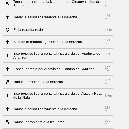
Tomar ligeramente a la izquierda por Circunvalación de
10
Burgos
km
446
Tomar la salida ligeramente a la derecha
m
En la rotonda recto
17 m
473
Salir de la rotonda ligeramente a la derecha
m
Incorporarse ligeramente a la izquierda por Viaducto de
208
Arlanzón
m
157
Continuar recto por Autovía del Camino de Santiago
km
852
Tomar ligeramente a la derecha
m
Incorporarse ligeramente a la izquierda por Autovía Ruta
8 km
de la Plata
129
Tomar la salida ligeramente a la derecha
m
651
Tomar ligeramente a la izquierda
m