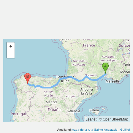
Leaflet
|
© OpenStreetMap
Ampliar el
mapa de la ruta
Sainte-Anastasie
-
Guilfrei