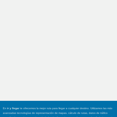
En
ir y llegar
te ofrecemos la mejor ruta para llegar a cualquier destino. Utilizamos las más
avanzadas tecnologías de representación de mapas, cálculo de rutas, datos de tráfico