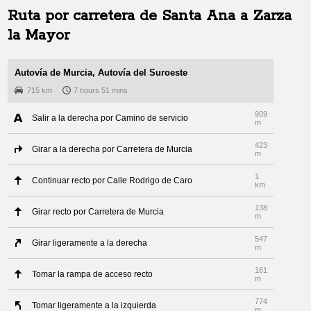
Ruta por carretera de
Santa Ana
a
Zarza
la Mayor
Autovía de Murcia, Autovía del Suroeste
715 km
7 hours 51 mins
909
Salir a la derecha por Camino de servicio
m
423
Girar a la derecha por Carretera de Murcia
m
1
Continuar recto por Calle Rodrigo de Caro
km
138
Girar recto por Carretera de Murcia
m
547
Girar ligeramente a la derecha
m
161
Tomar la rampa de acceso recto
m
774
Tomar ligeramente a la izquierda
m