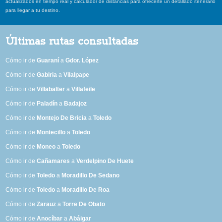
actualizados en tiempo real y calculador de distancias para ofrecerte un detallado itenerario
para llegar a tu destino.
Últimas rutas consultadas
Cómo ir de
Guaraní
a
Gdor. López
Cómo ir de
Gabiria
a
Vilalpape
Cómo ir de
Villabalter
a
Villafeile
Cómo ir de
Paladín
a
Badajoz
Cómo ir de
Montejo De Bricia
a
Toledo
Cómo ir de
Montecillo
a
Toledo
Cómo ir de
Moneo
a
Toledo
Cómo ir de
Cañamares
a
Verdelpino De Huete
Cómo ir de
Toledo
a
Moradillo De Sedano
Cómo ir de
Toledo
a
Moradillo De Roa
Cómo ir de
Zarauz
a
Torre De Obato
Cómo ir de
Anocíbar
a
Abáigar