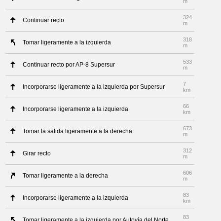
m
324
Continuar recto
m
318
Tomar ligeramente a la izquierda
m
533
Continuar recto por AP-8 Supersur
m
7
Incorporarse ligeramente a la izquierda por Supersur
km
66
Incorporarse ligeramente a la izquierda
km
673
Tomar la salida ligeramente a la derecha
m
312
Girar recto
m
606
Tomar ligeramente a la derecha
m
83
Incorporarse ligeramente a la izquierda
km
83
Tomar ligeramente a la izquierda por Autovía del Norte