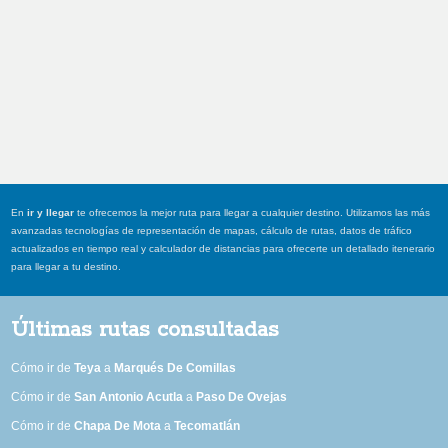
En
ir y llegar
te ofrecemos la mejor ruta para llegar a cualquier destino. Utilizamos las más
avanzadas tecnologías de representación de mapas, cálculo de rutas, datos de tráfico
actualizados en tiempo real y calculador de distancias para ofrecerte un detallado itenerario
para llegar a tu destino.
Últimas rutas consultadas
Cómo ir de
Teya
a
Marqués De Comillas
Cómo ir de
San Antonio Acutla
a
Paso De Ovejas
Cómo ir de
Chapa De Mota
a
Tecomatlán