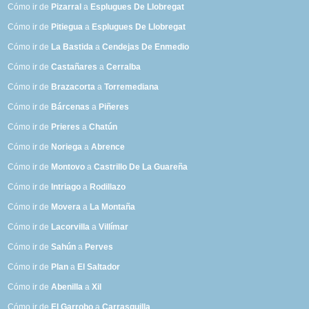
Cómo ir de
Pizarral
a
Esplugues De Llobregat
Cómo ir de
Pitiegua
a
Esplugues De Llobregat
Cómo ir de
La Bastida
a
Cendejas De Enmedio
Cómo ir de
Castañares
a
Cerralba
Cómo ir de
Brazacorta
a
Torremediana
Cómo ir de
Bárcenas
a
Piñeres
Cómo ir de
Prieres
a
Chatún
Cómo ir de
Noriega
a
Abrence
Cómo ir de
Montovo
a
Castrillo De La Guareña
Cómo ir de
Intriago
a
Rodillazo
Cómo ir de
Movera
a
La Montaña
Cómo ir de
Lacorvilla
a
Villímar
Cómo ir de
Sahún
a
Perves
Cómo ir de
Plan
a
El Saltador
Cómo ir de
Abenilla
a
Xil
Cómo ir de
El Garrobo
a
Carrasquilla