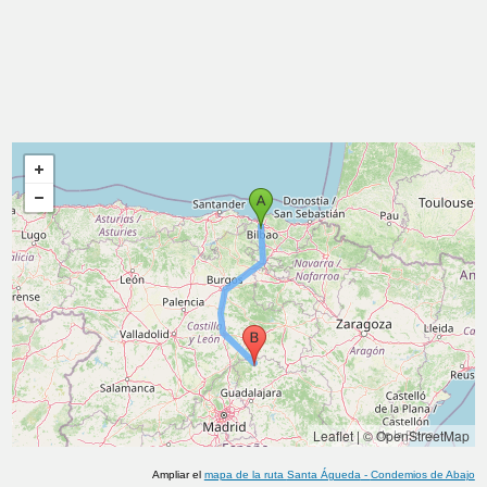
Leaflet
|
© OpenStreetMap
Ampliar el
mapa de la ruta
Santa Águeda
-
Condemios de Abajo