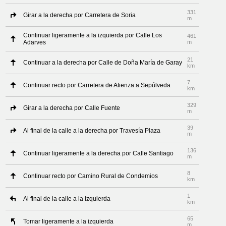
331
Girar a la derecha por Carretera de Soria
m
Continuar ligeramente a la izquierda por Calle Los
461
Adarves
m
21
Continuar a la derecha por Calle de Doña María de Garay
km
7
Continuar recto por Carretera de Atienza a Sepúlveda
km
329
Girar a la derecha por Calle Fuente
m
39
Al final de la calle a la derecha por Travesía Plaza
m
136
Continuar ligeramente a la derecha por Calle Santiago
m
8
Continuar recto por Camino Rural de Condemios
km
1
Al final de la calle a la izquierda
km
65
Tomar ligeramente a la izquierda
m