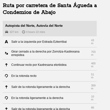
Ruta por carretera de
Santa Águeda
a
Condemios de Abajo
Autopista del Norte, Autovía del Norte
327 km
4 hours 22 mins
43
Salir a la izquierda por Estrada Ezkerribai
m
Girar cerrado a la derecha por Zorrotza-Kastrexana
703
errepidea
m
400
Continuar recto por Kaxtresana etorbidea
m
51
En la rotonda recto
m
359
Salir de la rotonda ligeramente a la derecha
m
10
En la rotonda ligeramente a la derecha
m
86
Salir de la rotonda ligeramente a la derecha