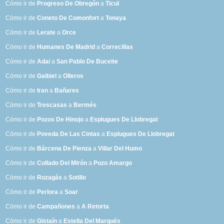
Cómo ir de
Progreso De Obregón
a
Ticul
Cómo ir de
Coneto De Comonfort
a
Tonaya
Cómo ir de
Lerate
a
Orce
Cómo ir de
Humanes De Madrid
a
Correcillas
Cómo ir de
Adai
a
San Pablo De Buceite
Cómo ir de
Gaibiel
a
Olleros
Cómo ir de
Iran
a
Bañares
Cómo ir de
Trescasas
a
Bermés
Cómo ir de
Pozos De Hinojo
a
Esplugues De Llobregat
Cómo ir de
Poveda De Las Cintas
a
Esplugues De Llobregat
Cómo ir de
Bárcena De Pienza
a
Villar Del Humo
Cómo ir de
Collado Del Mirón
a
Pozo Amargo
Cómo ir de
Rozagás
a
Sotillo
Cómo ir de
Perlora
a
Soar
Cómo ir de
Campañones
a
A Retorta
Cómo ir de
Gistaín
a
Estella Del Marqués