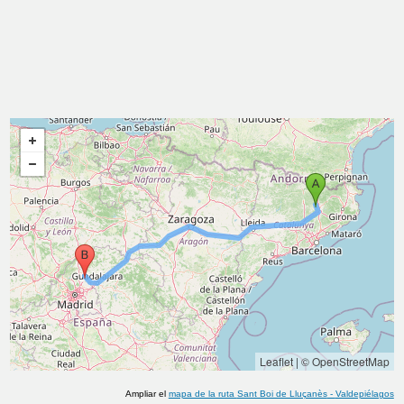
Leaflet
|
© OpenStreetMap
Ampliar el
mapa de la ruta
Sant Boi de Lluçanès
-
Valdepiélagos