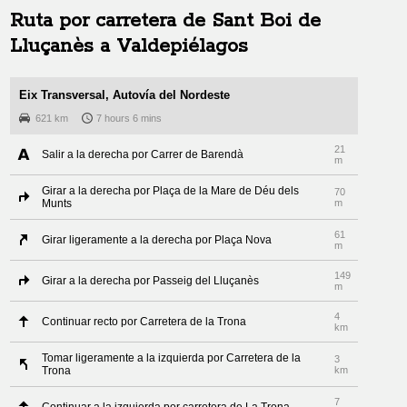
Ruta por carretera de
Sant Boi de
Lluçanès
a
Valdepiélagos
Eix Transversal, Autovía del Nordeste
621 km
7 hours 6 mins
21
Salir a la derecha por Carrer de Barendà
m
Girar a la derecha por Plaça de la Mare de Déu dels
70
Munts
m
61
Girar ligeramente a la derecha por Plaça Nova
m
149
Girar a la derecha por Passeig del Lluçanès
m
4
Continuar recto por Carretera de la Trona
km
Tomar ligeramente a la izquierda por Carretera de la
3
Trona
km
7