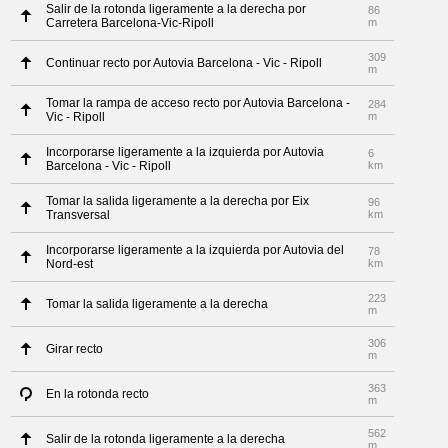
Salir de la rotonda ligeramente a la derecha por
86
Carretera Barcelona-Vic-Ripoll
m
309
Continuar recto por Autovia Barcelona - Vic - Ripoll
m
Tomar la rampa de acceso recto por Autovia Barcelona -
284
Vic - Ripoll
m
Incorporarse ligeramente a la izquierda por Autovia
6
Barcelona - Vic - Ripoll
km
Tomar la salida ligeramente a la derecha por Eix
96
Transversal
km
Incorporarse ligeramente a la izquierda por Autovia del
78
Nord-est
km
223
Tomar la salida ligeramente a la derecha
m
306
Girar recto
m
363
En la rotonda recto
m
562
Salir de la rotonda ligeramente a la derecha
m