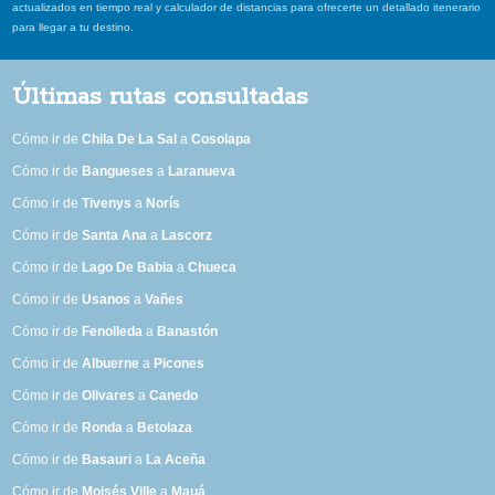
actualizados en tiempo real y calculador de distancias para ofrecerte un detallado itenerario
para llegar a tu destino.
Últimas rutas consultadas
Cómo ir de
Chila De La Sal
a
Cosolapa
Cómo ir de
Bangueses
a
Laranueva
Cómo ir de
Tivenys
a
Norís
Cómo ir de
Santa Ana
a
Lascorz
Cómo ir de
Lago De Babia
a
Chueca
Cómo ir de
Usanos
a
Vañes
Cómo ir de
Fenolleda
a
Banastón
Cómo ir de
Albuerne
a
Picones
Cómo ir de
Olivares
a
Canedo
Cómo ir de
Ronda
a
Betolaza
Cómo ir de
Basauri
a
La Aceña
Cómo ir de
Moisés Ville
a
Mauá