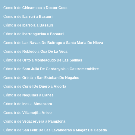
Cómo ir de
Chinameca
a
Doctor Coss
Cómo ir de
Ibarruri
a
Basauri
Cómo ir de
Ibarrola
a
Basauri
Cómo ir de
Ibarranguelua
a
Basauri
Cómo ir de
Las Navas De Buitrago
a
Santa María De Nieva
Cómo ir de
Robledo
a
Osa De La Vega
Cómo ir de
Orito
a
Monteagudo De Las Salinas
Cómo ir de
Sant Julià De Cerdanyola
a
Castromembibre
Cómo ir de
Oristà
a
San Esteban De Nogales
Cómo ir de
Curiel De Duero
a
Algorfa
Cómo ir de
Neguillas
a
Llanes
Cómo ir de
Ines
a
Almanzora
Cómo ir de
Villamejil
a
Anleo
Cómo ir de
Vegacervera
a
Pamplona
Cómo ir de
San Feliz De Las Lavanderas
a
Magaz De Cepeda