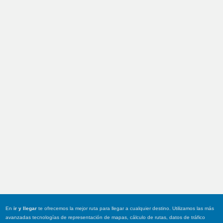
En
ir y llegar
te ofrecemos la mejor ruta para llegar a cualquier destino. Utilizamos las más
avanzadas tecnologías de representación de mapas, cálculo de rutas, datos de tráfico