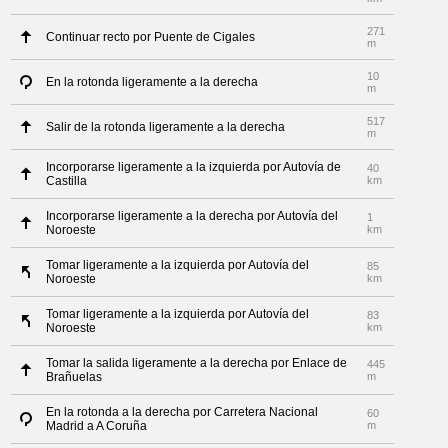
271
Continuar recto por Puente de Cigales
m
10
En la rotonda ligeramente a la derecha
m
517
Salir de la rotonda ligeramente a la derecha
m
Incorporarse ligeramente a la izquierda por Autovía de
40
Castilla
km
Incorporarse ligeramente a la derecha por Autovía del
1
Noroeste
km
Tomar ligeramente a la izquierda por Autovía del
85
Noroeste
km
Tomar ligeramente a la izquierda por Autovía del
83
Noroeste
km
Tomar la salida ligeramente a la derecha por Enlace de
445
Brañuelas
m
En la rotonda a la derecha por Carretera Nacional
60
Madrid a A Coruña
m