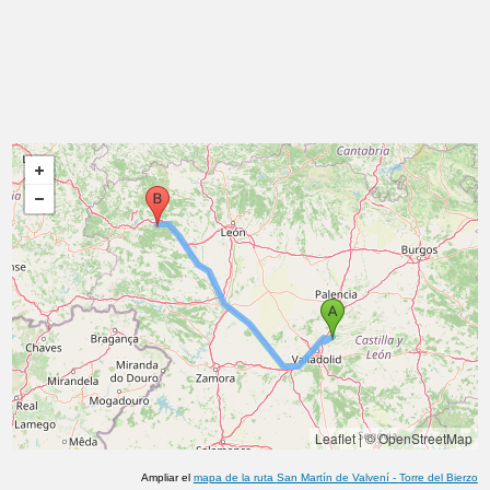
Leaflet
|
© OpenStreetMap
Ampliar el
mapa de la ruta
San Martín de Valvení
-
Torre del Bierzo