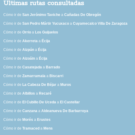
Últimas rutas consultadas
Cómo ir de
San Jerónimo Taviche
a
Cañadas De Obregón
Cómo ir de
San Pedro Mártir Yucuxaco
a
Cuyamecalco Villa De Zaragoza
Cómo ir de
Orrio
a
Los Guijuelos
Cómo ir de
Akerreta
a
Écija
Cómo ir de
Aizpún
a
Écija
Cómo ir de
Aizoáin
a
Écija
Cómo ir de
Casatejada
a
Barrado
Cómo ir de
Zamarramala
a
Biscarri
Cómo ir de
La Cabeza De Béjar
a
Muros
Cómo ir de
Albillos
a
Recaré
Cómo ir de
El Cubillo De Uceda
a
El Castellar
Cómo ir de
Canzana
a
Aldeanueva De Barbarroya
Cómo ir de
Morés
a
Erustes
Cómo ir de
Tramaced
a
Mens