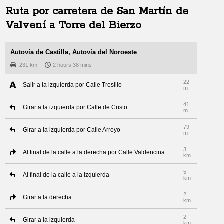
Ruta por carretera de
San Martín de
Valvení
a
Torre del Bierzo
Autovía de Castilla, Autovía del Noroeste
231 km
2 hours 38 mins
22
Salir a la izquierda por Calle Tresillo
m
41
Girar a la izquierda por Calle de Cristo
m
79
Girar a la izquierda por Calle Arroyo
m
3
Al final de la calle a la derecha por Calle Valdencina
km
5
Al final de la calle a la izquierda
km
2
Girar a la derecha
km
2
Girar a la izquierda
km