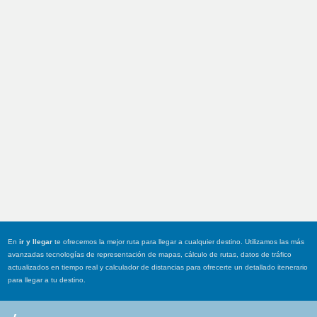
En
ir y llegar
te ofrecemos la mejor ruta para llegar a cualquier destino. Utilizamos las más
avanzadas tecnologías de representación de mapas, cálculo de rutas, datos de tráfico
actualizados en tiempo real y calculador de distancias para ofrecerte un detallado itenerario
para llegar a tu destino.