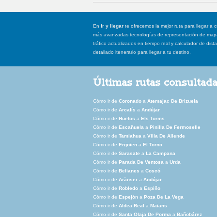
En
ir y llegar
te ofrecemos la mejor ruta para llegar a c
más avanzadas tecnologías de representación de mapas
tráfico actualizados en tiempo real y calculador de dist
detallado itenerario para llegar a tu destino.
Últimas rutas consultad
Cómo ir de
Coronado
a
Atemajac De Brizuela
Cómo ir de
Arcalís
a
Andújar
Cómo ir de
Huetos
a
Els Torms
Cómo ir de
Escañuela
a
Pinilla De Fermoselle
Cómo ir de
Tamiahua
a
Villa De Allende
Cómo ir de
Ergoien
a
El Torno
Cómo ir de
Sarasate
a
La Campana
Cómo ir de
Parada De Ventosa
a
Urda
Cómo ir de
Belianes
a
Coscó
Cómo ir de
Arànser
a
Andújar
Cómo ir de
Robledo
a
Espiño
Cómo ir de
Espejón
a
Poza De La Vega
Cómo ir de
Aldea Real
a
Maians
Cómo ir de
Santa Olaja De Porma
a
Bañobárez