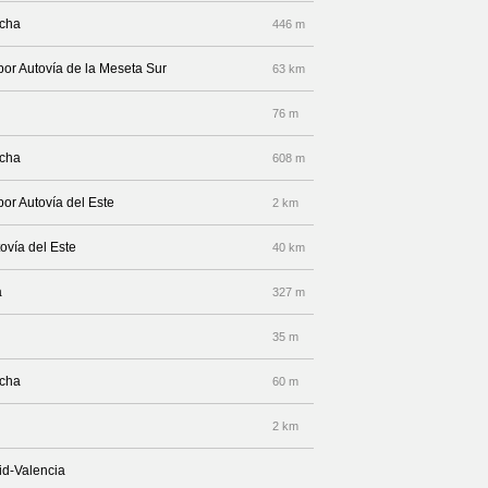
echa
446 m
por Autovía de la Meseta Sur
63 km
76 m
echa
608 m
por Autovía del Este
2 km
ovía del Este
40 km
a
327 m
35 m
echa
60 m
2 km
id-Valencia