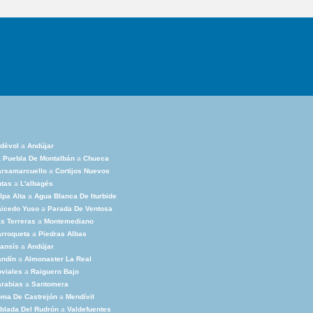
dèvol
a
Andújar
 Puebla De Montalbán
a
Chueca
arsamarcuello
a
Cortijos Nuevos
ntas
a
L'albagés
lpa Alta
a
Agua Blanca De Iturbide
aicedo Yuso
a
Parada De Ventosa
s Terreras
a
Montemediano
rroqueta
a
Piedras Albas
ansís
a
Andújar
andín
a
Almonaster La Real
viales
a
Raiguero Bajo
rabias
a
Santomera
ma De Castrejón
a
Mendívil
blada Del Rudrón
a
Valdefuentes