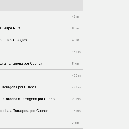
41 m
le Felipe Ruiz
83 m
eo de los Colegios
49 m
444 m
doba a Tarragona por Cuenca
5 km
463 m
a Tarragona por Cuenca
42 km
 de Córdoba a Tarragona por Cuenca
20 km
Córdoba a Tarragona por Cuenca
14 km
2 km