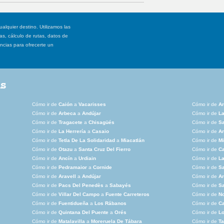
ualquier destino. Utilizamos las
, cálculo de rutas, datos de
ancias para ofrecerte un
as
Cómo ir de
Caión
a
Vacarisses
Cómo ir de
Ar
Cómo ir de
Arbeca
a
Andújar
Cómo ir de
La
Cómo ir de
Tragacete
a
Chisagüés
Cómo ir de
S
Cómo ir de
La Herrería
a
Casaio
Cómo ir de
A
Cómo ir de
Tetla De La Solidaridad
a
Miacatlán
Cómo ir de
Mi
Cómo ir de
Otazu
a
Santa Cruz Del Fierro
Cómo ir de
C
Cómo ir de
Ancín
a
Urdiain
Cómo ir de
La
Cómo ir de
Pedramaior
a
Cornide
Cómo ir de
Sa
Cómo ir de
Aravell
a
Andújar
Cómo ir de
Ar
Cómo ir de
Pacs Del Penedès
a
Sabayés
Cómo ir de
S
Cómo ir de
Villar Del Campo
a
Fuente Carreteros
Cómo ir de
No
Cómo ir de
Fuentidueña
a
Los Rábanos
Cómo ir de
Ca
Cómo ir de
Quintana Del Puente
a
Orés
Cómo ir de
Lo
Cómo ir de
Matalavilla
a
Moreruela De Tábara
Cómo ir de
Ta