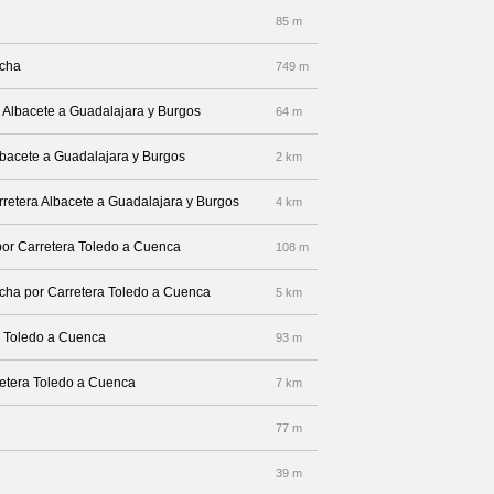
85 m
echa
749 m
a Albacete a Guadalajara y Burgos
64 m
Albacete a Guadalajara y Burgos
2 km
rretera Albacete a Guadalajara y Burgos
4 km
 por Carretera Toledo a Cuenca
108 m
recha por Carretera Toledo a Cuenca
5 km
ra Toledo a Cuenca
93 m
rretera Toledo a Cuenca
7 km
77 m
39 m