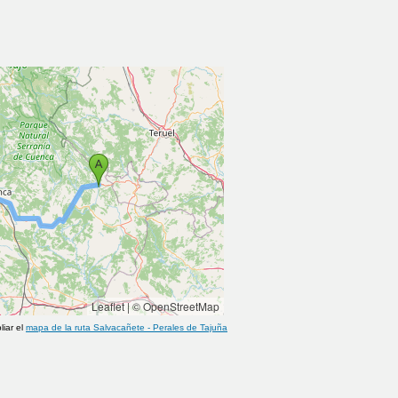
Leaflet
|
© OpenStreetMap
liar el
mapa de la ruta
Salvacañete
-
Perales de Tajuña