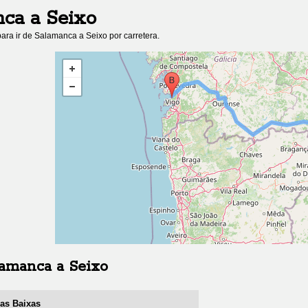
nca
a
Seixo
ara ir de
Salamanca
a
Seixo
por carretera.
lamanca
a
Seixo
ías Baixas