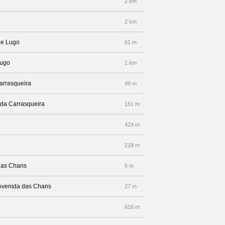
2 km
2 km
de Lugo
61 m
Lugo
1 km
arrasqueira
49 m
a da Carrasqueira
151 m
424 m
218 m
 das Chans
5 m
r Avenida das Chans
27 m
616 m