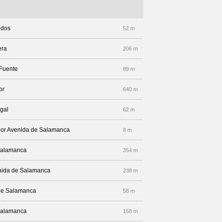
ndos
52 m
era
206 m
 Fuente
89 m
or
640 m
ugal
62 m
 por Avenida de Salamanca
8 m
 Salamanca
354 m
enida de Salamanca
238 m
 de Salamanca
58 m
 Salamanca
158 m