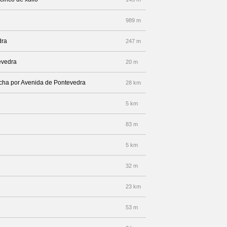
989 m
dra
247 m
evedra
20 m
recha por Avenida de Pontevedra
28 km
5 km
83 m
5 km
32 m
23 km
53 m