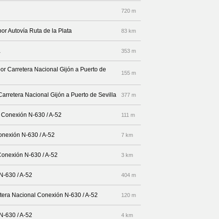
720 m
por Autovía Ruta de la Plata
83 km
a
353 m
por Carretera Nacional Gijón a Puerto de
155 m
 Carretera Nacional Gijón a Puerto de Sevilla
377 m
a Conexión N-630 / A-52
111 m
Conexión N-630 / A-52
7 km
Conexión N-630 / A-52
3 km
N-630 / A-52
404 m
etera Nacional Conexión N-630 / A-52
120 m
N-630 / A-52
4 km