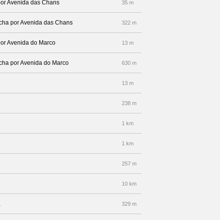
 por Avenida das Chans
35 m
recha por Avenida das Chans
322 m
por Avenida do Marco
13 m
recha por Avenida do Marco
630 m
13 m
238 m
1 km
1 km
257 m
10 km
a
329 m