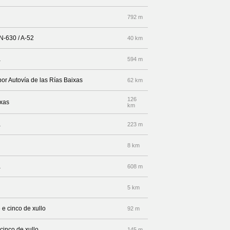
792 m
N-630 / A-52
40 km
a
594 m
por Autovía de las Rías Baixas
62 km
126
ixas
km
a
223 m
8 km
a
608 m
5 km
 e cinco de xullo
92 m
 cinco de xullo
145 m