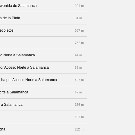
 Avenida de Salamanca
204 m
a de la Plata
81 m
ecoletos
667 m
a
752 m
eso Norte a Salamanca
44 m
 por Acceso Norte a Salamanca
33 m
recha por Acceso Norte a Salamanca
427 m
Norte a Salamanca
47 m
te a Salamanca
156 m
193 m
echa
112 m