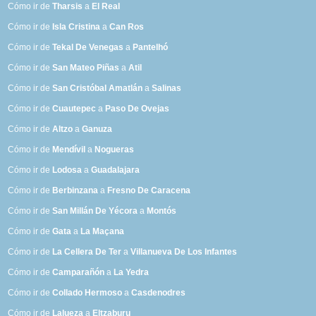
Cómo ir de
Tharsis
a
El Real
Cómo ir de
Isla Cristina
a
Can Ros
Cómo ir de
Tekal De Venegas
a
Pantelhó
Cómo ir de
San Mateo Piñas
a
Atil
Cómo ir de
San Cristóbal Amatlán
a
Salinas
Cómo ir de
Cuautepec
a
Paso De Ovejas
Cómo ir de
Altzo
a
Ganuza
Cómo ir de
Mendívil
a
Nogueras
Cómo ir de
Lodosa
a
Guadalajara
Cómo ir de
Berbinzana
a
Fresno De Caracena
Cómo ir de
San Millán De Yécora
a
Montós
Cómo ir de
Gata
a
La Maçana
Cómo ir de
La Cellera De Ter
a
Villanueva De Los Infantes
Cómo ir de
Camparañón
a
La Yedra
Cómo ir de
Collado Hermoso
a
Casdenodres
Cómo ir de
Lalueza
a
Eltzaburu