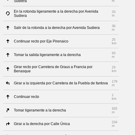
Sudiera
m
En la rotonda ligeramente a la derecha por Avenida
33
Sudiera
m
36
Salir de la rotonda a la derecha por Avenida Sudiera
m
25
Continuar recto por Eje Pirenaico
km
93
Tomar la salida ligeramente a la derecha
m
Girar recto por Carretera de Graus a Francia por
19
Benasque
km
179
Girar a la izquierda por Carretera de la Puebla de fantova
m
1
Continuar recto
km
925
Tomar ligeramente a la derecha
m
234
Girar a la derecha por Calle Única
m