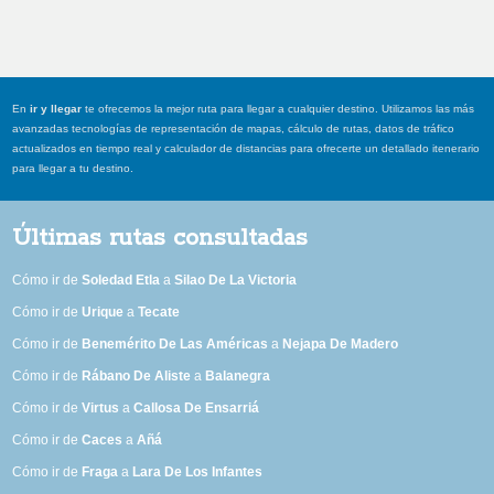
En
ir y llegar
te ofrecemos la mejor ruta para llegar a cualquier destino. Utilizamos las más
avanzadas tecnologías de representación de mapas, cálculo de rutas, datos de tráfico
actualizados en tiempo real y calculador de distancias para ofrecerte un detallado itenerario
para llegar a tu destino.
Últimas rutas consultadas
Cómo ir de
Soledad Etla
a
Silao De La Victoria
Cómo ir de
Urique
a
Tecate
Cómo ir de
Benemérito De Las Américas
a
Nejapa De Madero
Cómo ir de
Rábano De Aliste
a
Balanegra
Cómo ir de
Virtus
a
Callosa De Ensarriá
Cómo ir de
Caces
a
Añá
Cómo ir de
Fraga
a
Lara De Los Infantes