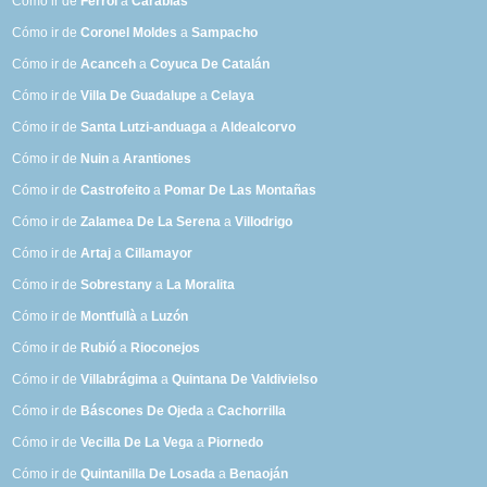
Cómo ir de
Ferrol
a
Carabias
Cómo ir de
Coronel Moldes
a
Sampacho
Cómo ir de
Acanceh
a
Coyuca De Catalán
Cómo ir de
Villa De Guadalupe
a
Celaya
Cómo ir de
Santa Lutzi-anduaga
a
Aldealcorvo
Cómo ir de
Nuin
a
Arantiones
Cómo ir de
Castrofeito
a
Pomar De Las Montañas
Cómo ir de
Zalamea De La Serena
a
Villodrigo
Cómo ir de
Artaj
a
Cillamayor
Cómo ir de
Sobrestany
a
La Moralita
Cómo ir de
Montfullà
a
Luzón
Cómo ir de
Rubió
a
Rioconejos
Cómo ir de
Villabrágima
a
Quintana De Valdivielso
Cómo ir de
Báscones De Ojeda
a
Cachorrilla
Cómo ir de
Vecilla De La Vega
a
Piornedo
Cómo ir de
Quintanilla De Losada
a
Benaoján