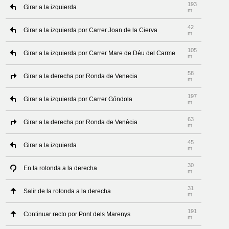
193
Girar a la izquierda
m
42
Girar a la izquierda por Carrer Joan de la Cierva
m
105
Girar a la izquierda por Carrer Mare de Déu del Carme
m
58
Girar a la derecha por Ronda de Venecia
m
197
Girar a la izquierda por Carrer Góndola
m
63
Girar a la derecha por Ronda de Venècia
m
45
Girar a la izquierda
m
30
En la rotonda a la derecha
m
31
Salir de la rotonda a la derecha
m
191
Continuar recto por Pont dels Marenys
m