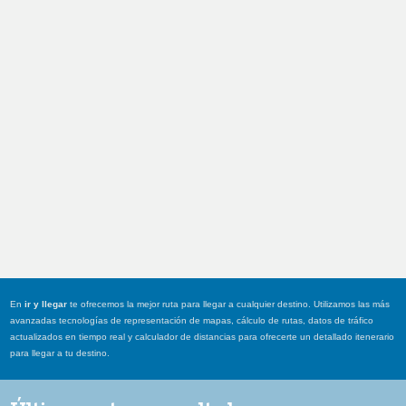
En
ir y llegar
te ofrecemos la mejor ruta para llegar a cualquier destino. Utilizamos las más
avanzadas tecnologías de representación de mapas, cálculo de rutas, datos de tráfico
actualizados en tiempo real y calculador de distancias para ofrecerte un detallado itenerario
para llegar a tu destino.