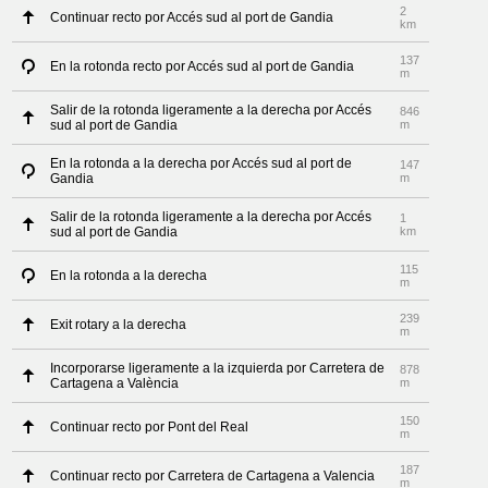
2
Continuar recto por Accés sud al port de Gandia
km
137
En la rotonda recto por Accés sud al port de Gandia
m
Salir de la rotonda ligeramente a la derecha por Accés
846
sud al port de Gandia
m
En la rotonda a la derecha por Accés sud al port de
147
Gandia
m
Salir de la rotonda ligeramente a la derecha por Accés
1
sud al port de Gandia
km
115
En la rotonda a la derecha
m
239
Exit rotary a la derecha
m
Incorporarse ligeramente a la izquierda por Carretera de
878
Cartagena a València
m
150
Continuar recto por Pont del Real
m
187
Continuar recto por Carretera de Cartagena a Valencia
m