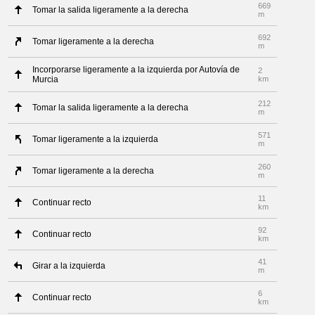
669
Tomar la salida ligeramente a la derecha
m
692
Tomar ligeramente a la derecha
m
Incorporarse ligeramente a la izquierda por Autovía de
2
Murcia
km
212
Tomar la salida ligeramente a la derecha
m
571
Tomar ligeramente a la izquierda
m
260
Tomar ligeramente a la derecha
m
11
Continuar recto
km
92
Continuar recto
km
41
Girar a la izquierda
m
6
Continuar recto
km