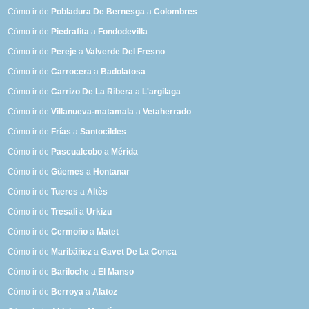
Cómo ir de
Pobladura De Bernesga
a
Colombres
Cómo ir de
Piedrafita
a
Fondodevilla
Cómo ir de
Pereje
a
Valverde Del Fresno
Cómo ir de
Carrocera
a
Badolatosa
Cómo ir de
Carrizo De La Ribera
a
L'argilaga
Cómo ir de
Villanueva-matamala
a
Vetaherrado
Cómo ir de
Frías
a
Santocildes
Cómo ir de
Pascualcobo
a
Mérida
Cómo ir de
Güemes
a
Hontanar
Cómo ir de
Tueres
a
Altès
Cómo ir de
Tresali
a
Urkizu
Cómo ir de
Cermoño
a
Matet
Cómo ir de
Maribãñez
a
Gavet De La Conca
Cómo ir de
Bariloche
a
El Manso
Cómo ir de
Berroya
a
Alatoz