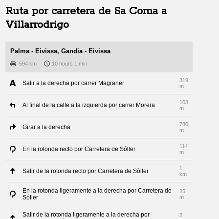
Ruta por carretera de
Sa Coma
a
Villarrodrigo
Palma - Eivissa, Gandia - Eivissa
594 km
10 hours 1 min
319
Salir a la derecha por carrer Magraner
m
103
Al final de la calle a la izquierda por carrer Morera
m
780
Girar a la derecha
m
114
En la rotonda recto por Carretera de Sóller
m
1
Salir de la rotonda recto por Carretera de Sóller
km
En la rotonda ligeramente a la derecha por Carretera de
25
Sóller
m
Salir de la rotonda ligeramente a la derecha por
2