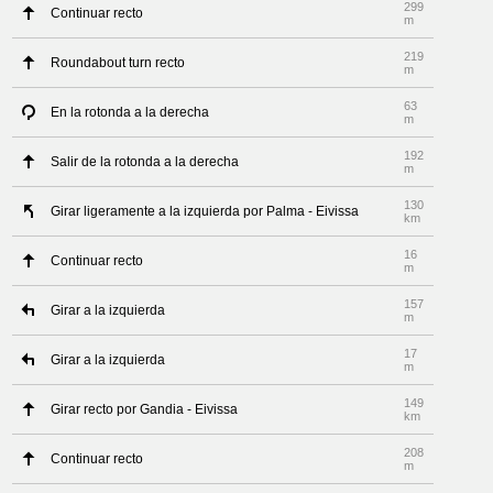
299
Continuar recto
m
219
Roundabout turn recto
m
63
En la rotonda a la derecha
m
192
Salir de la rotonda a la derecha
m
130
Girar ligeramente a la izquierda por Palma - Eivissa
km
16
Continuar recto
m
157
Girar a la izquierda
m
17
Girar a la izquierda
m
149
Girar recto por Gandia - Eivissa
km
208
Continuar recto
m