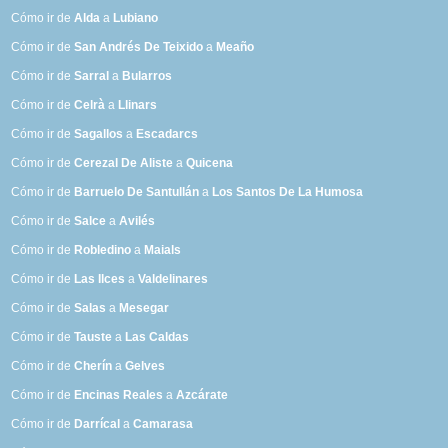
Cómo ir de
Alda
a
Lubiano
Cómo ir de
San Andrés De Teixido
a
Meaño
Cómo ir de
Sarral
a
Bularros
Cómo ir de
Celrà
a
Llinars
Cómo ir de
Sagallos
a
Escadarcs
Cómo ir de
Cerezal De Aliste
a
Quicena
Cómo ir de
Barruelo De Santullán
a
Los Santos De La Humosa
Cómo ir de
Salce
a
Avilés
Cómo ir de
Robledino
a
Maials
Cómo ir de
Las Ilces
a
Valdelinares
Cómo ir de
Salas
a
Mesegar
Cómo ir de
Tauste
a
Las Caldas
Cómo ir de
Cherín
a
Gelves
Cómo ir de
Encinas Reales
a
Azcárate
Cómo ir de
Darrícal
a
Camarasa