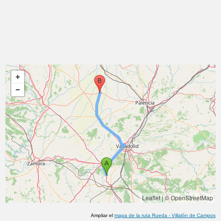
Leaflet
|
© OpenStreetMap
Ampliar el
mapa de la ruta
Rueda
-
Villalón de Campos