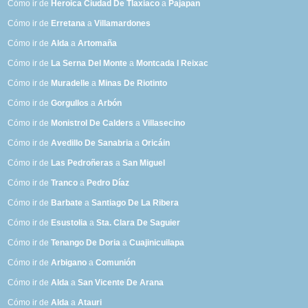
Cómo ir de
Heroica Ciudad De Tlaxiaco
a
Pajapan
Cómo ir de
Erretana
a
Villamardones
Cómo ir de
Alda
a
Artomaña
Cómo ir de
La Serna Del Monte
a
Montcada I Reixac
Cómo ir de
Muradelle
a
Minas De Riotinto
Cómo ir de
Gorgullos
a
Arbón
Cómo ir de
Monistrol De Calders
a
Villasecino
Cómo ir de
Avedillo De Sanabria
a
Oricáin
Cómo ir de
Las Pedroñeras
a
San Miguel
Cómo ir de
Tranco
a
Pedro Díaz
Cómo ir de
Barbate
a
Santiago De La Ribera
Cómo ir de
Esustolia
a
Sta. Clara De Saguier
Cómo ir de
Tenango De Doria
a
Cuajinicuilapa
Cómo ir de
Arbigano
a
Comunión
Cómo ir de
Alda
a
San Vicente De Arana
Cómo ir de
Alda
a
Atauri