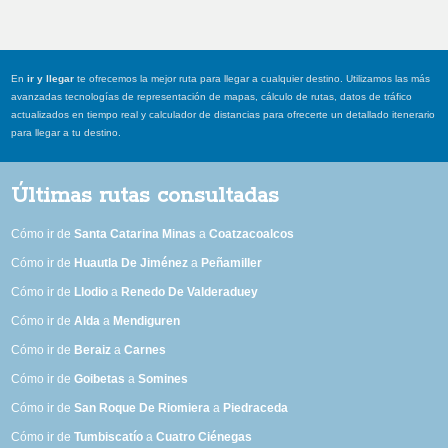
En
ir y llegar
te ofrecemos la mejor ruta para llegar a cualquier destino. Utilizamos las más
avanzadas tecnologías de representación de mapas, cálculo de rutas, datos de tráfico
actualizados en tiempo real y calculador de distancias para ofrecerte un detallado itenerario
para llegar a tu destino.
Últimas rutas consultadas
Cómo ir de
Santa Catarina Minas
a
Coatzacoalcos
Cómo ir de
Huautla De Jiménez
a
Peñamiller
Cómo ir de
Llodio
a
Renedo De Valderaduey
Cómo ir de
Alda
a
Mendiguren
Cómo ir de
Beraiz
a
Carnes
Cómo ir de
Goibetas
a
Somines
Cómo ir de
San Roque De Riomiera
a
Piedraceda
Cómo ir de
Tumbiscatío
a
Cuatro Ciénegas