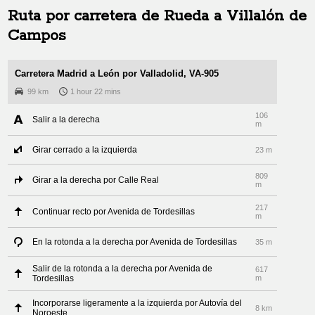
Ruta por carretera de
Rueda
a
Villalón de
Campos
Carretera Madrid a León por Valladolid, VA-905
99 km
1 hour 22 mins
106
Salir a la derecha
m
Girar cerrado a la izquierda
23 m
809
Girar a la derecha por Calle Real
m
217
Continuar recto por Avenida de Tordesillas
m
En la rotonda a la derecha por Avenida de Tordesillas
35 m
Salir de la rotonda a la derecha por Avenida de
617
Tordesillas
m
Incorporarse ligeramente a la izquierda por Autovía del
8 km
Noroeste