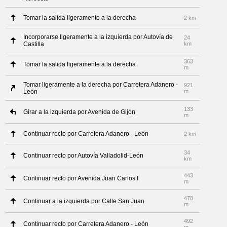
Tomar la salida ligeramente a la derecha
2 km
Incorporarse ligeramente a la izquierda por Autovía de
24
Castilla
km
363
Tomar la salida ligeramente a la derecha
m
Tomar ligeramente a la derecha por Carretera Adanero -
921
León
m
133
Girar a la izquierda por Avenida de Gijón
m
Continuar recto por Carretera Adanero - León
2 km
34
Continuar recto por Autovía Valladolid-León
km
443
Continuar recto por Avenida Juan Carlos I
m
478
Continuar a la izquierda por Calle San Juan
m
492
Continuar recto por Carretera Adanero - León