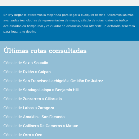
En
ir y llegar
te ofrecemos la mejor ruta para llegar a cualquier destino. Utilizamos las más
avanzadas tecnologías de representación de mapas, cálculo de rutas, datos de tráfico
actualizados en tiempo real y calculador de distancias para ofrecerte un detallado itenerario
para llegar a tu destino.
Últimas rutas consultadas
Cómo ir de
Sax
a
Soutullo
Cómo ir de
Dzitás
a
Calpan
Cómo ir de
San Francisco Lachigoló
a
Omitlán De Juárez
Cómo ir de
Santiago Lalopa
a
Benjamín Hill
Cómo ir de
Zunzarren
a
Cilloruelo
Cómo ir de
Laboa
a
Zaragoza
Cómo ir de
Amaláin
a
San Facundo
Cómo ir de
Gallinero De Cameros
a
Matute
Cómo ir de
Orro
a
Oco