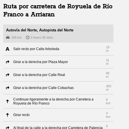
Ruta por carretera de
Royuela de Río
Franco
a
Arriaran
Autovía del Norte, Autopista del Norte
226 km
2 hours 45 mins
19
Salir recto por Calle Arboleda
m
11
Girar a la derecha por Plaza Mayor
m
86
Girar a la derecha por Calle Real
m
393
Girar a la derecha por Calle Cobachas
m
Continuar ligeramente a la derecha por Carretera a
6
Royuela de Río Franco
km
4
Girar recto
km
9
Al final de la calle a la derecha por Carretera de Palencia