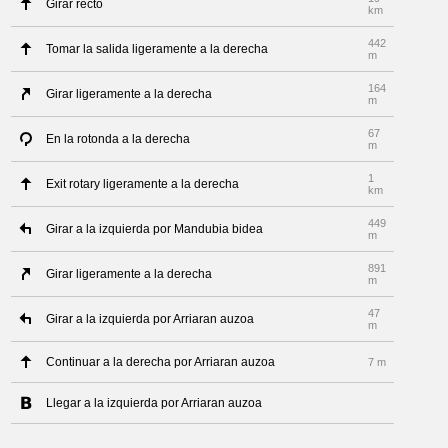
Girar recto
km
442
Tomar la salida ligeramente a la derecha
m
164
Girar ligeramente a la derecha
m
67
En la rotonda a la derecha
m
1
Exit rotary ligeramente a la derecha
km
449
Girar a la izquierda por Mandubia bidea
m
891
Girar ligeramente a la derecha
m
47
Girar a la izquierda por Arriaran auzoa
m
Continuar a la derecha por Arriaran auzoa
7 m
Llegar a la izquierda por Arriaran auzoa