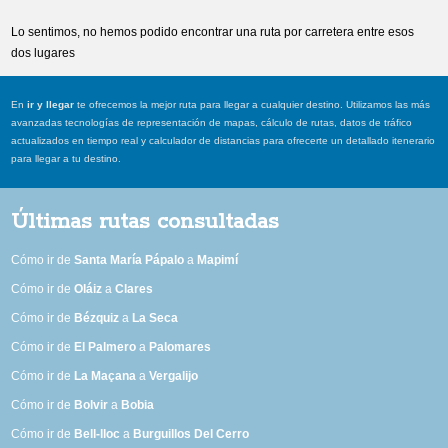
Lo sentimos, no hemos podido encontrar una ruta por carretera entre esos
dos lugares
En
ir y llegar
te ofrecemos la mejor ruta para llegar a cualquier destino. Utilizamos las más
avanzadas tecnologías de representación de mapas, cálculo de rutas, datos de tráfico
actualizados en tiempo real y calculador de distancias para ofrecerte un detallado itenerario
para llegar a tu destino.
Últimas rutas consultadas
Cómo ir de
Santa María Pápalo
a
Mapimí
Cómo ir de
Oláiz
a
Clares
Cómo ir de
Bézquiz
a
La Seca
Cómo ir de
El Palmero
a
Palomares
Cómo ir de
La Maçana
a
Vergalijo
Cómo ir de
Bolvir
a
Bobia
Cómo ir de
Bell-lloc
a
Burguillos Del Cerro