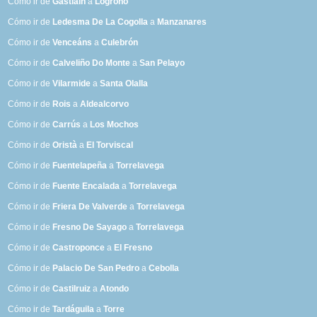
Cómo ir de
Gastiáin
a
Logroño
Cómo ir de
Ledesma De La Cogolla
a
Manzanares
Cómo ir de
Venceáns
a
Culebrón
Cómo ir de
Calveliño Do Monte
a
San Pelayo
Cómo ir de
Vilarmide
a
Santa Olalla
Cómo ir de
Rois
a
Aldealcorvo
Cómo ir de
Carrús
a
Los Mochos
Cómo ir de
Oristà
a
El Torviscal
Cómo ir de
Fuentelapeña
a
Torrelavega
Cómo ir de
Fuente Encalada
a
Torrelavega
Cómo ir de
Friera De Valverde
a
Torrelavega
Cómo ir de
Fresno De Sayago
a
Torrelavega
Cómo ir de
Castroponce
a
El Fresno
Cómo ir de
Palacio De San Pedro
a
Cebolla
Cómo ir de
Castilruiz
a
Atondo
Cómo ir de
Tardáguila
a
Torre