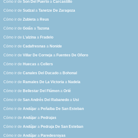
Cómo ir de
Son Del Puerto
a
Carcastillo
Cómo ir de
Sudzal
a
Tanetze De Zaragoza
Cómo ir de
Zubieta
a
Reus
Cómo ir de
Goiás
a
Tazona
Cómo ir de
L'alzina
a
Fradelo
Cómo ir de
Cadafresnas
a
Nonide
Cómo ir de
Villar De Corneja
a
Fuentes De Oñoro
Cómo ir de
Huecas
a
Cellers
Cómo ir de
Canales Del Ducado
a
Bohonal
Cómo ir de
Ramales De La Victoria
a
Nadela
Cómo ir de
Bellestar Del Flúmen
a
Orlé
Cómo ir de
San Andrés Del Rabanedo
a
Usi
Cómo ir de
Andújar
a
Peñalba De San Esteban
Cómo ir de
Andújar
a
Pedrajas
Cómo ir de
Andújar
a
Pedraja De San Esteban
Cómo ir de
Andújar
a
Paredesroyas