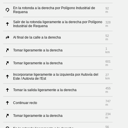
En la rotonda a la derecha por Polígono Industrial de
92
Requena
m
Salir de la rotonda ligeramente a la derecha por Polígono
328
Industrial de Requena
m
52
Al final de la calle a la derecha
m
1
Tomar ligeramente a la derecha
km
601
Tomar ligeramente a la derecha
m
Incorporarse ligeramente a la izquierda por Autovía del
27
Este / Autovia de l'Est
km
455
Tomar la salida ligeramente a la derecha
m
747
Continuar recto
m
234
Tomar ligeramente a la derecha
m
56