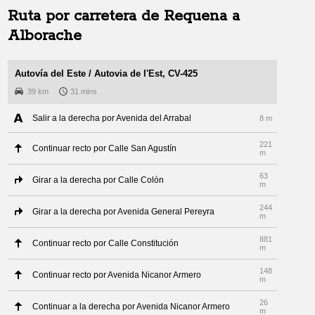
Ruta por carretera de
Requena
a
Alborache
Autovía del Este / Autovia de l'Est, CV-425
39 km
31 mins
Salir a la derecha por Avenida del Arrabal
8 m
221
Continuar recto por Calle San Agustín
m
63
Girar a la derecha por Calle Colón
m
244
Girar a la derecha por Avenida General Pereyra
m
881
Continuar recto por Calle Constitución
m
148
Continuar recto por Avenida Nicanor Armero
m
26
Continuar a la derecha por Avenida Nicanor Armero
m