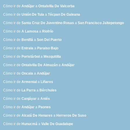
Cómo ir de
Andújar
a
Ontalvilla De Valcorba
Cómo ir de
Unión De Tula
a
Técpan De Galeana
Cómo ir de
Santa Cruz De Juventino Rosas
a
San Francisco Jaltepetongo
Cómo ir de
A Lamosa
a
Riofrío
Cómo ir de
Beniflá
a
Son Del Puerto
Cómo ir de
Entrala
a
Paraiso Bajo
Cómo ir de
Portelárbol
a
Mezquitilla
Cómo ir de
Ontalvilla De Almazán
a
Andújar
Cómo ir de
Oncala
a
Andújar
Cómo ir de
Armental
a
Liñares
Cómo ir de
La Parra
a
Bérchules
Cómo ir de
Canjáyar
a
Aniés
Cómo ir de
Andújar
a
Paones
Cómo ir de
Alcalá De Henares
a
Herreros De Suso
Cómo ir de
Hunucmá
a
Valle De Guadalupe