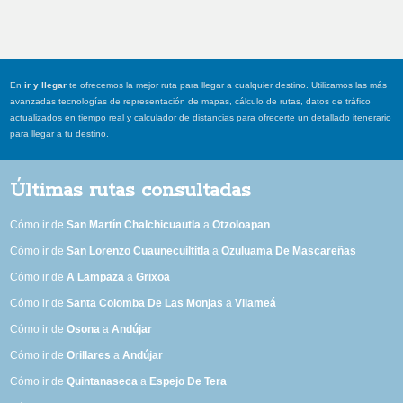
En
ir y llegar
te ofrecemos la mejor ruta para llegar a cualquier destino. Utilizamos las más
avanzadas tecnologías de representación de mapas, cálculo de rutas, datos de tráfico
actualizados en tiempo real y calculador de distancias para ofrecerte un detallado itenerario
para llegar a tu destino.
Últimas rutas consultadas
Cómo ir de
San Martín Chalchicuautla
a
Otzoloapan
Cómo ir de
San Lorenzo Cuaunecuiltitla
a
Ozuluama De Mascareñas
Cómo ir de
A Lampaza
a
Grixoa
Cómo ir de
Santa Colomba De Las Monjas
a
Vilameá
Cómo ir de
Osona
a
Andújar
Cómo ir de
Orillares
a
Andújar
Cómo ir de
Quintanaseca
a
Espejo De Tera