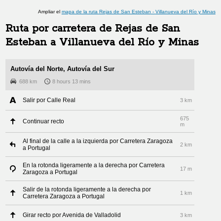
Ampliar el
mapa de la ruta
Rejas de San Esteban
-
Villanueva del Río y Minas
Ruta por carretera de
Rejas de San
Esteban
a
Villanueva del Río y Minas
Autovía del Norte, Autovía del Sur
688 km
8 hours 13 mins
Salir por Calle Real
3 km
675
Continuar recto
m
Al final de la calle a la izquierda por Carretera Zaragoza
2 km
a Portugal
En la rotonda ligeramente a la derecha por Carretera
17 m
Zaragoza a Portugal
Salir de la rotonda ligeramente a la derecha por
1 km
Carretera Zaragoza a Portugal
Girar recto por Avenida de Valladolid
3 km