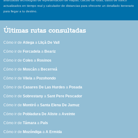
avanzadas tecnologías de representación de mapas, cálculo de rutas, datos de tráfico
actualizados en tiempo real y calculador de distancias para ofrecerte un detallado itenerario
para llegar a tu destino.
Últimas rutas consultadas
Cómo ir de
Atiega
a
Lliçà De Vall
Cómo ir de
Forcadela
a
Beariz
Cómo ir de
Coles
a
Rosinos
Cómo ir de
Moscán
a
Becerreá
Cómo ir de
Vilela
a
Pozohondo
Cómo ir de
Casares De Las Hurdes
a
Posada
Cómo ir de
Sobrestany
a
Sant Pere Pescador
Cómo ir de
Montiró
a
Santa Elena De Jamuz
Cómo ir de
Pobladura De Aliste
a
Aveinte
Cómo ir de
Támara
a
Pals
Cómo ir de
Mozóndiga
a
A Ermida