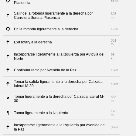
58 m
Plasencia
Salir de la rotonda ligeramente a la derecha por
325
Carretera Soria a Plasencia
m
En la rotonda ligeramente a la derecha
19 m
351
Exit rotary a la derecha
m
Incorporarse ligeramente a la izquierda por Autovía del
95
Norte
km
Continuar recto por Avenida de la Paz
1 km
Tomar la salida ligeramente a la derecha por Calzada
4 km
lateral M-30
Tomar ligeramente a la derecha por Calzada lateral M-
558
30
m
178
Tomar ligeramente a la izquierda
m
Incorporarse ligeramente a la izquierda por Avenida de
3 km
la Paz