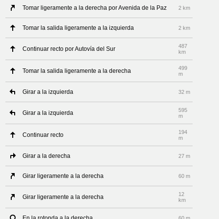
Tomar ligeramente a la derecha por Avenida de la Paz
2 km
Tomar la salida ligeramente a la izquierda
2 km
487
Continuar recto por Autovía del Sur
km
499
Tomar la salida ligeramente a la derecha
m
Girar a la izquierda
32 m
595
Girar a la izquierda
m
194
Continuar recto
m
Girar a la derecha
27 m
Girar ligeramente a la derecha
60 m
12
Girar ligeramente a la derecha
km
En la rotonda a la derecha
60 m