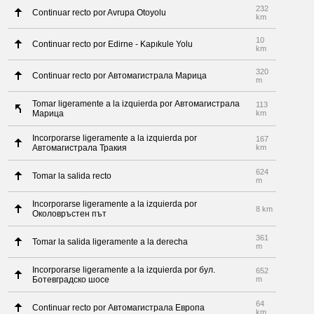
232
Continuar recto por Avrupa Otoyolu
km
10
Continuar recto por Edirne - Kapıkule Yolu
km
320
Continuar recto por Автомагистрала Марица
m
Tomar ligeramente a la izquierda por Автомагистрала
113
Марица
km
Incorporarse ligeramente a la izquierda por
167
Автомагистрала Тракия
km
624
Tomar la salida recto
m
Incorporarse ligeramente a la izquierda por
8 km
Околовръстен път
361
Tomar la salida ligeramente a la derecha
m
Incorporarse ligeramente a la izquierda por бул.
652
Ботевградско шосе
m
64
Continuar recto por Автомагистрала Европа
km