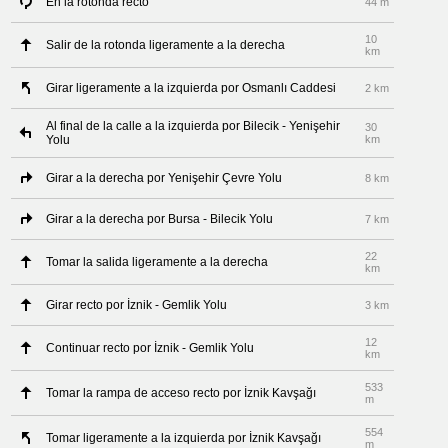
En la rotonda recto
44 m
10
Salir de la rotonda ligeramente a la derecha
km
Girar ligeramente a la izquierda por Osmanlı Caddesi
2 km
Al final de la calle a la izquierda por Bilecik - Yenişehir
30
Yolu
km
Girar a la derecha por Yenişehir Çevre Yolu
8 km
Girar a la derecha por Bursa - Bilecik Yolu
7 km
22
Tomar la salida ligeramente a la derecha
km
Girar recto por İznik - Gemlik Yolu
3 km
12
Continuar recto por İznik - Gemlik Yolu
km
533
Tomar la rampa de acceso recto por İznik Kavşağı
m
554
Tomar ligeramente a la izquierda por İznik Kavşağı
m