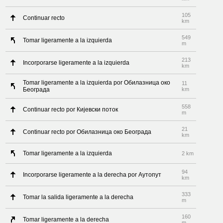
105
Continuar recto
km
549
Tomar ligeramente a la izquierda
m
213
Incorporarse ligeramente a la izquierda
km
Tomar ligeramente a la izquierda por Обилазница око
11
Београда
km
558
Continuar recto por Кијевски поток
m
21
Continuar recto por Обилазница око Београда
km
Tomar ligeramente a la izquierda
2 km
94
Incorporarse ligeramente a la derecha por Аутопут
km
333
Tomar la salida ligeramente a la derecha
m
160
Tomar ligeramente a la derecha
m