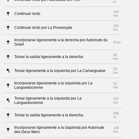
m
134
Continuar recto
km
224
Continuar recto por La Provençale
km
Incorporarse ligeramente a la derecha por Autoroute du
9 km
Soleil
50
Tomar la salida ligeramente a la derecha
km
24
Tomar ligeramente a la izquierda por La Camarguaise
km
Incorporarse ligeramente a la izquierda por La
31
Languedocienne
km
Tomar ligeramente a la izquierda por La
107
Languedocienne
km
590
Tomar la salida ligeramente a la derecha
m
Incorporarse ligeramente a la izquierda por Autoroute
136
des Deux Mers
km