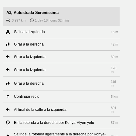
A3, Autostrada Serenissima
3,997 km
1 day 18 hours 32 mins
Salir a la izquierda
13 m
Girar a la derecha
42 m
Girar a la izquierda
39 m
128
Girar a la izquierda
m
116
Girar a la derecha
m
Continuar recto
5 km
801
Al final de la calle a la izquierda
m
En la rotonda a la derecha por Konya-Afyon yolu
57 m
Salir de la rotonda ligeramente a la derecha por Konya-