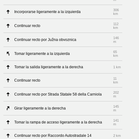
306
Incorporarse ligeramente a la izquierda
km
112
Continuar recto
km
146
Continuar recto por Južna obvoznica
m
65
Tomar ligeramente a la izquierda
km
Tomar la salida ligeramente a la derecha
1 km
11
Continuar recto
km
202
Continuar recto por Strada Statale 58 della Carniola
m
145
Girar ligeramente a la derecha
m
141
Tomar la rampa de acceso ligeramente a la derecha
m
Continuar recto por Raccordo Autostradale 14
2 km