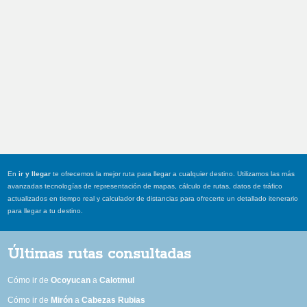
En
ir y llegar
te ofrecemos la mejor ruta para llegar a cualquier destino. Utilizamos las más
avanzadas tecnologías de representación de mapas, cálculo de rutas, datos de tráfico
actualizados en tiempo real y calculador de distancias para ofrecerte un detallado itenerario
para llegar a tu destino.
Últimas rutas consultadas
Cómo ir de
Ocoyucan
a
Calotmul
Cómo ir de
Mirón
a
Cabezas Rubias