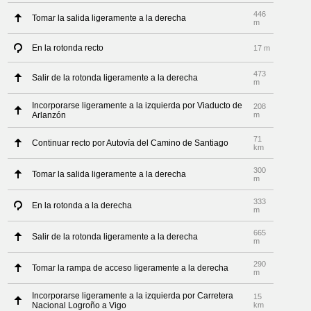
446
Tomar la salida ligeramente a la derecha
m
En la rotonda recto
17 m
473
Salir de la rotonda ligeramente a la derecha
m
Incorporarse ligeramente a la izquierda por Viaducto de
208
Arlanzón
m
71
Continuar recto por Autovía del Camino de Santiago
km
300
Tomar la salida ligeramente a la derecha
m
333
En la rotonda a la derecha
m
665
Salir de la rotonda ligeramente a la derecha
m
290
Tomar la rampa de acceso ligeramente a la derecha
m
Incorporarse ligeramente a la izquierda por Carretera
15
Nacional Logroño a Vigo
km