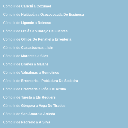
Cómo ir de
Carichí
a
Cozumel
Cómo ir de
Huitiupán
a
Ocozocoautla De Espinosa
Cómo ir de
Ligonde
a
Reinoso
Cómo ir de
Fraiás
a
Villarejo De Fuentes
Cómo ir de
Olmos De Peñafiel
a
Errenteria
Cómo ir de
Casasbuenas
a
Isín
Cómo ir de
Marentes
a
Siles
Cómo ir de
Brañes
a
Maians
Cómo ir de
Valpalmas
a
Remolinos
Cómo ir de
Errenteria
a
Pobladura De Sotiedra
Cómo ir de
Errenteria
a
Piñel De Arriba
Cómo ir de
Tuesta
a
Els Reguers
Cómo ir de
Góngora
a
Vega De Tirados
Cómo ir de
San Amaro
a
Artieda
Cómo ir de
Padreiro
a
A Silva