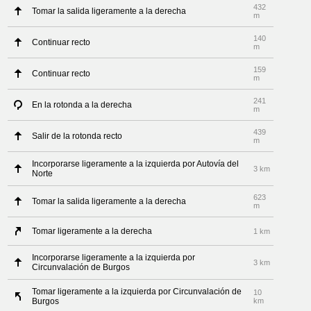
432
Tomar la salida ligeramente a la derecha
m
140
Continuar recto
m
159
Continuar recto
m
241
En la rotonda a la derecha
m
439
Salir de la rotonda recto
m
Incorporarse ligeramente a la izquierda por Autovía del
3 km
Norte
623
Tomar la salida ligeramente a la derecha
m
Tomar ligeramente a la derecha
1 km
Incorporarse ligeramente a la izquierda por
3 km
Circunvalación de Burgos
Tomar ligeramente a la izquierda por Circunvalación de
10
Burgos
km