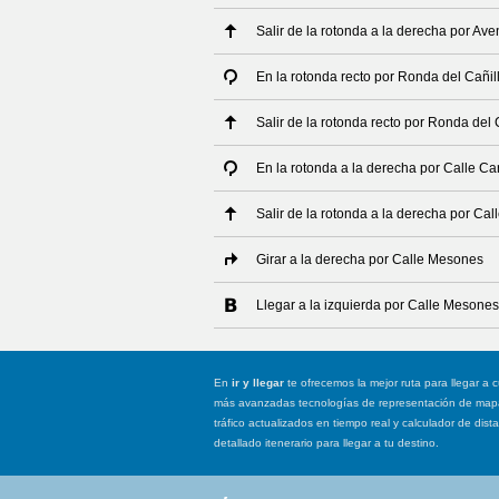
Salir de la rotonda a la derecha por Av
En la rotonda recto por Ronda del Cañil
Salir de la rotonda recto por Ronda del 
En la rotonda a la derecha por Calle Ca
Salir de la rotonda a la derecha por Cal
Girar a la derecha por Calle Mesones
Llegar a la izquierda por Calle Mesones
En
ir y llegar
te ofrecemos la mejor ruta para llegar a c
más avanzadas tecnologías de representación de mapas
tráfico actualizados en tiempo real y calculador de dist
detallado itenerario para llegar a tu destino.