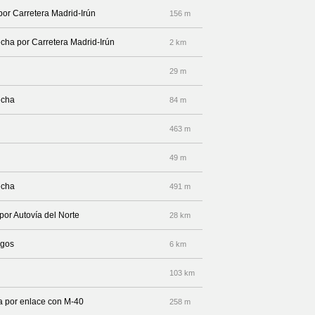
por Carretera Madrid-Irún
156 m
echa por Carretera Madrid-Irún
2 km
29 m
echa
84 m
463 m
49 m
echa
491 m
por Autovía del Norte
28 km
rgos
6 km
103 km
ha por enlace con M-40
258 m