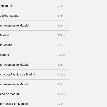
xtremadura
67 m
 de Extremadura
1 km
 por Avenida de Madrid
73 m
 Madrid
756 m
 de Madrid
65 m
 Madrid
525 m
 por Avenida de Madrid
20 m
recha por Avenida de Madrid
444 m
 por Avenida de Madrid
30 m
enida de Madrid
172 m
 de Castilla-La Mancha
52 m