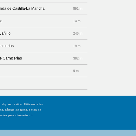
enida de Castilla-La Mancha
591 m
lo
14 m
Cañillo
246 m
rnicerías
19 m
le Carnicerías
382 m
9 m
ualquier destino. Utilizamos las
, cálculo de rutas, datos de
ancias para ofrecerte un