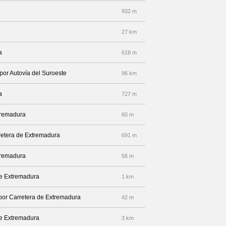
932 m
27 km
a
618 m
 por Autovía del Suroeste
96 km
a
727 m
xtremadura
60 m
rretera de Extremadura
691 m
xtremadura
56 m
 de Extremadura
1 km
 por Carretera de Extremadura
42 m
 de Extremadura
3 km