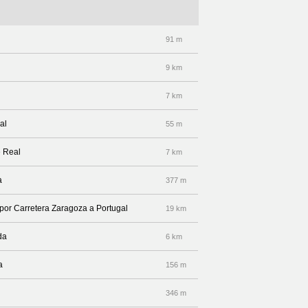
91 m
9 km
7 km
al
55 m
e Real
7 km
a
377 m
 por Carretera Zaragoza a Portugal
19 km
da
6 km
a
156 m
346 m