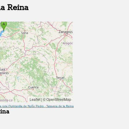
la Reina
Leaflet
|
© OpenStreetMap
a ruta
Quintanilla de Nuño Pedro
-
Talavera de la Reina
eina