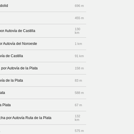
adolid
696 m
455 m
130
or Autovía de Castilla
km
or Autovía del Noroeste
1 km
ía de Castilla
91 km
 por Autovía de la Plata
158 m
ía de la Plata
83 m
lata
588 m
a Plata
67 m
132
cha por Autovía Ruta de la Plata
km
a
575 m