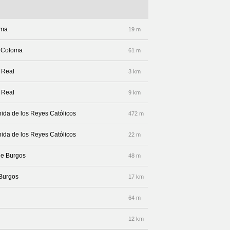
oma
19 m
a Coloma
61 m
e Real
3 km
e Real
9 km
venida de los Reyes Católicos
472 m
nida de los Reyes Católicos
22 m
de Burgos
48 m
 Burgos
17 km
64 m
12 km