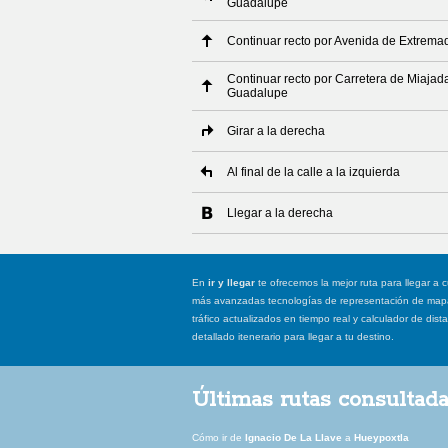
Guadalupe
Continuar recto por Avenida de Extrema
Continuar recto por Carretera de Miajada
Guadalupe
Girar a la derecha
Al final de la calle a la izquierda
Llegar a la derecha
En
ir y llegar
te ofrecemos la mejor ruta para llegar a c
más avanzadas tecnologías de representación de mapas
tráfico actualizados en tiempo real y calculador de dist
detallado itenerario para llegar a tu destino.
Últimas rutas consultad
Cómo ir de
Ignacio De La Llave
a
Hueypoxtla