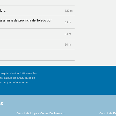
dura
722 m
s a límite de provincia de Toledo por
5 km
84 m
10 m
ualquier destino. Utilizamos las
, cálculo de rutas, datos de
ancias para ofrecerte un
as
Cómo ir de
Linya
a
Cortes De Arenoso
Cómo ir de
E