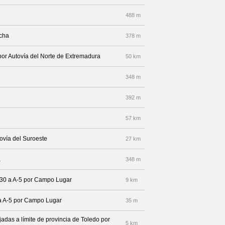
488 m
echa
378 m
 por Autovía del Norte de Extremadura
50 km
348 m
392 m
57 km
tovía del Suroeste
27 km
a
348 m
-430 a A-5 por Campo Lugar
9 km
 a A-5 por Campo Lugar
35 m
jadas a límite de provincia de Toledo por
5 km