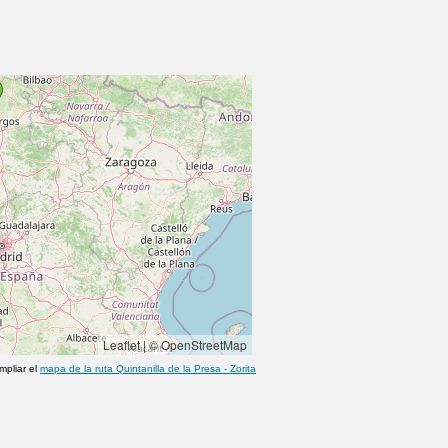
Leaflet
|
© OpenStreetMap
mpliar el
mapa de la ruta
Quintanilla de la Presa
-
Zorita