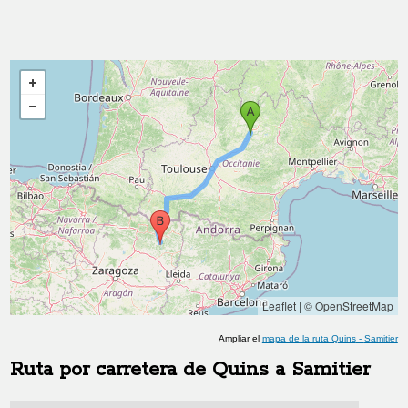
Leaflet
|
© OpenStreetMap
Ampliar el
mapa de la ruta
Quins
-
Samitier
Ruta por carretera de
Quins
a
Samitier