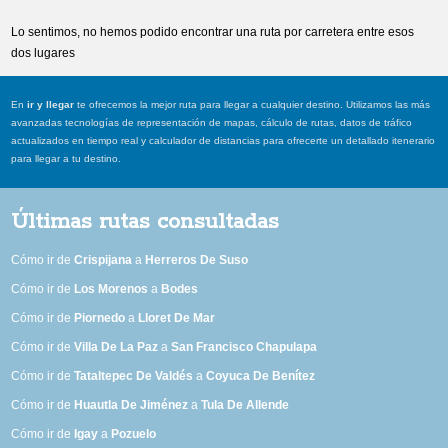
Lo sentimos, no hemos podido encontrar una ruta por carretera entre esos
dos lugares
En
ir y llegar
te ofrecemos la mejor ruta para llegar a cualquier destino. Utilizamos las más
avanzadas tecnologías de representación de mapas, cálculo de rutas, datos de tráfico
actualizados en tiempo real y calculador de distancias para ofrecerte un detallado itenerario
para llegar a tu destino.
Últimas rutas consultadas
Cómo ir de
Crispijana
a
Herreros De Suso
Cómo ir de
Los Morenos
a
Bodes
Cómo ir de
Piornedo
a
Lloret De Mar
Cómo ir de
Villa De La Paz
a
San Francisco Chapulapa
Cómo ir de
Tataltepec De Valdés
a
Coyuca De Benítez
Cómo ir de
Huautla De Jiménez
a
Tula De Allende
Cómo ir de
Igay
a
Pozuelo