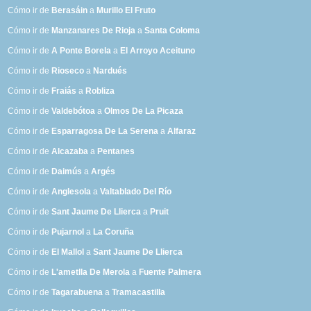
Cómo ir de
Berasáin
a
Murillo El Fruto
Cómo ir de
Manzanares De Rioja
a
Santa Coloma
Cómo ir de
A Ponte Borela
a
El Arroyo Aceituno
Cómo ir de
Rioseco
a
Nardués
Cómo ir de
Fraiás
a
Robliza
Cómo ir de
Valdebótoa
a
Olmos De La Picaza
Cómo ir de
Esparragosa De La Serena
a
Alfaraz
Cómo ir de
Alcazaba
a
Pentanes
Cómo ir de
Daimús
a
Argés
Cómo ir de
Anglesola
a
Valtablado Del Río
Cómo ir de
Sant Jaume De Llierca
a
Pruit
Cómo ir de
Pujarnol
a
La Coruña
Cómo ir de
El Mallol
a
Sant Jaume De Llierca
Cómo ir de
L'ametlla De Merola
a
Fuente Palmera
Cómo ir de
Tagarabuena
a
Tramacastilla