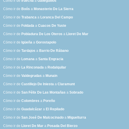
Cómo ir de
Iruecha
a
Galleguillos
Cómo ir de
Boós
a
Monasterio De La Sierra
Cómo ir de
Trabanca
a
Loranca Del Campo
Cómo ir de
Foldada
a
Cuacos De Yuste
Cómo ir de
Pobladura De Los Oteros
a
Lloret De Mar
Cómo ir de
Igüeña
a
Gorostapolo
Cómo ir de
Tardajos
a
Barrio De Rábano
Cómo ir de
Lomana
a
Santa Engracia
Cómo ir de
La Rinconada
a
Rodalquilar
Cómo ir de
Valdegrudas
a
Munain
Cómo ir de
Castillejo De Iniesta
a
Claramunt
Cómo ir de
San Félix De Las Montañas
a
Sobrado
Cómo ir de
Colombres
a
Poreño
Cómo ir de
Guadalcázar
a
El Repilado
Cómo ir de
San José De Malcocinado
a
Miguelturra
Cómo ir de
Lloret De Mar
a
Posada Del Bierzo