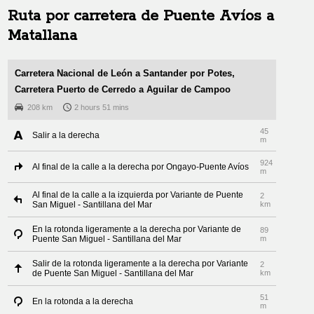
Ruta por carretera de
Puente Avíos
a
Matallana
Carretera Nacional de León a Santander por Potes,
Carretera Puerto de Cerredo a Aguilar de Campoo
208 km
2 hours 51 mins
45
Salir a la derecha
m
924
Al final de la calle a la derecha por Ongayo-Puente Avíos
m
Al final de la calle a la izquierda por Variante de Puente
2
San Miguel - Santillana del Mar
km
En la rotonda ligeramente a la derecha por Variante de
89
Puente San Miguel - Santillana del Mar
m
Salir de la rotonda ligeramente a la derecha por Variante
2
de Puente San Miguel - Santillana del Mar
km
51
En la rotonda a la derecha
m