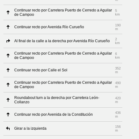
Continuar recto por Carretera Puerto de Cerredo a Aguilar
5
de Campoo
km
190
Continuar recto por Avenida Río Curueño
m
2
Al final de la calle a la derecha por Avenida Río Curueño
km
Continuar recto por Carretera Puerto de Cerredo a Aguilar
6
de Campoo
km
352
Continuar recto por Calle el Sol
m
Continuar recto por Carretera Puerto de Cerredo a Aguilar
490
de Campoo
m
Roundabout turn a la derecha por Carretera León-
420
Collanzo
m
436
Continuar recto por Avenida de la Constitución
m
156
Girar a la izquierda
m