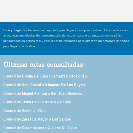
En
ir y llegar
te ofrecemos la mejor ruta para llegar a cualquier destino. Utilizamos las más
avanzadas tecnologías de representación de mapas, cálculo de rutas, datos de tráfico
actualizados en tiempo real y calculador de distancias para ofrecerte un detallado itenerario
para llegar a tu destino.
Últimas rutas consultadas
Cómo ir de
Contla De Juan Cuamatzi
a
Cacalchén
Cómo ir de
Xicoténcatl
a
Ixhuacán De Los Reyes
Cómo ir de
Miguel Alemán
a
San Juan Guelavía
Cómo ir de
Tixtla De Guerrero
a
Ajacuba
Cómo ir de
Guillén
a
Vilas
Cómo ir de
Zarza La Mayor
a
Los Santos
Cómo ir de
Picamoixons
a
Cuacos De Yuste