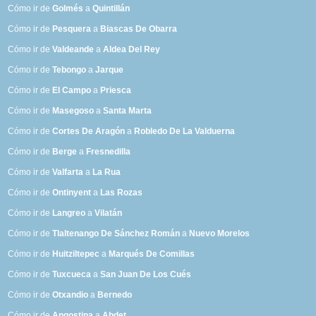
Cómo ir de
Golmés
a
Quintillán
Cómo ir de
Pesquera
a
Biascas De Obarra
Cómo ir de
Valdeande
a
Aldea Del Rey
Cómo ir de
Tebongo
a
Jarque
Cómo ir de
El Campo
a
Priesca
Cómo ir de
Masegoso
a
Santa Marta
Cómo ir de
Cortes De Aragón
a
Robledo De La Valduerna
Cómo ir de
Berge
a
Fresnedilla
Cómo ir de
Valfarta
a
La Rua
Cómo ir de
Ontinyent
a
Las Rozas
Cómo ir de
Langreo
a
Vilatán
Cómo ir de
Tlaltenango De Sánchez Román
a
Nuevo Morelos
Cómo ir de
Huitziltepec
a
Marqués De Comillas
Cómo ir de
Tuxcueca
a
San Juan De Los Cués
Cómo ir de
Otxandio
a
Bernedo
Cómo ir de
Angostina
a
Abdet