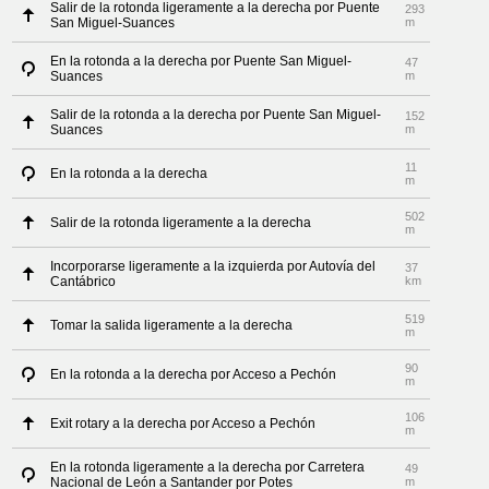
Salir de la rotonda ligeramente a la derecha por Puente
293
San Miguel-Suances
m
En la rotonda a la derecha por Puente San Miguel-
47
Suances
m
Salir de la rotonda a la derecha por Puente San Miguel-
152
Suances
m
11
En la rotonda a la derecha
m
502
Salir de la rotonda ligeramente a la derecha
m
Incorporarse ligeramente a la izquierda por Autovía del
37
Cantábrico
km
519
Tomar la salida ligeramente a la derecha
m
90
En la rotonda a la derecha por Acceso a Pechón
m
106
Exit rotary a la derecha por Acceso a Pechón
m
En la rotonda ligeramente a la derecha por Carretera
49
Nacional de León a Santander por Potes
m