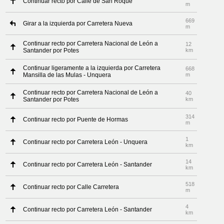
Continuar recto por Calle de San Roque
m
669
Girar a la izquierda por Carretera Nueva
m
Continuar recto por Carretera Nacional de León a
12
Santander por Potes
km
Continuar ligeramente a la izquierda por Carretera
668
Mansilla de las Mulas - Unquera
m
Continuar recto por Carretera Nacional de León a
40
Santander por Potes
km
314
Continuar recto por Puente de Hormas
m
1
Continuar recto por Carretera León - Unquera
km
14
Continuar recto por Carretera León - Santander
km
518
Continuar recto por Calle Carretera
m
4
Continuar recto por Carretera León - Santander
km