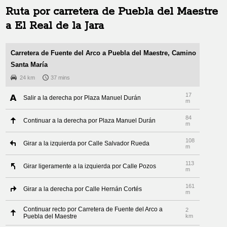
Ruta por carretera de
Puebla del Maestre
a
El Real de la Jara
Carretera de Fuente del Arco a Puebla del Maestre, Camino
Santa María
24 km
37 mins
17
Salir a la derecha por Plaza Manuel Durán
m
84
Continuar a la derecha por Plaza Manuel Durán
m
108
Girar a la izquierda por Calle Salvador Rueda
m
113
Girar ligeramente a la izquierda por Calle Pozos
m
161
Girar a la derecha por Calle Hernán Cortés
m
Continuar recto por Carretera de Fuente del Arco a
2
Puebla del Maestre
km