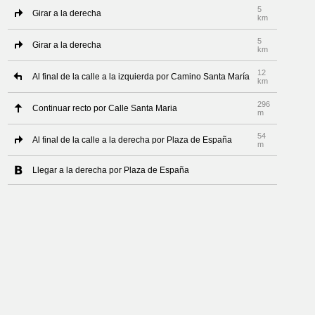
5
Girar a la derecha
km
5
Girar a la derecha
km
12
Al final de la calle a la izquierda por Camino Santa María
km
296
Continuar recto por Calle Santa Maria
m
54
Al final de la calle a la derecha por Plaza de España
m
Llegar a la derecha por Plaza de España