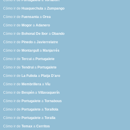
Cómo ir de
Portugalete
a
Tornafort
Cómo ir de
Huaquechula
a
Zumpango
Cómo ir de
Fuensanta
a
Orea
Cómo ir de
Mogor
a
Adanero
Cómo ir de
Bohonal De Ibor
a
Obando
Cómo ir de
Pinedo
a
Javierrelatre
Cómo ir de
Montargull
a
Manjarrés
Cómo ir de
Tercui
a
Portugalete
Cómo ir de
Tendrui
a
Portugalete
Cómo ir de
La Fuliola
a
Platja D'aro
Cómo ir de
Membrillera
a
Víu
Cómo ir de
Bespén
a
Villavaquerín
Cómo ir de
Portugalete
a
Tornabous
Cómo ir de
Portugalete
a
Torallola
Cómo ir de
Portugalete
a
Toralla
Cómo ir de
Temax
a
Cerritos