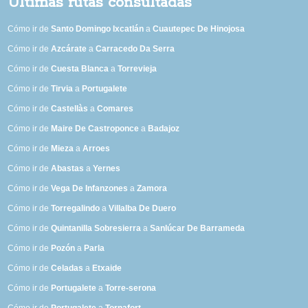
Últimas rutas consultadas
Cómo ir de
Santo Domingo Ixcatlán
a
Cuautepec De Hinojosa
Cómo ir de
Azcárate
a
Carracedo Da Serra
Cómo ir de
Cuesta Blanca
a
Torrevieja
Cómo ir de
Tirvia
a
Portugalete
Cómo ir de
Castellàs
a
Comares
Cómo ir de
Maire De Castroponce
a
Badajoz
Cómo ir de
Mieza
a
Arroes
Cómo ir de
Abastas
a
Yernes
Cómo ir de
Vega De Infanzones
a
Zamora
Cómo ir de
Torregalindo
a
Villalba De Duero
Cómo ir de
Quintanilla Sobresierra
a
Sanlúcar De Barrameda
Cómo ir de
Pozón
a
Parla
Cómo ir de
Celadas
a
Etxaide
Cómo ir de
Portugalete
a
Torre-serona