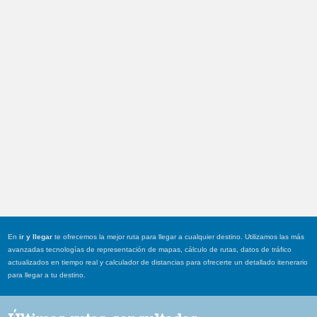
En
ir y llegar
te ofrecemos la mejor ruta para llegar a cualquier destino. Utilizamos las más
avanzadas tecnologías de representación de mapas, cálculo de rutas, datos de tráfico
actualizados en tiempo real y calculador de distancias para ofrecerte un detallado itenerario
para llegar a tu destino.