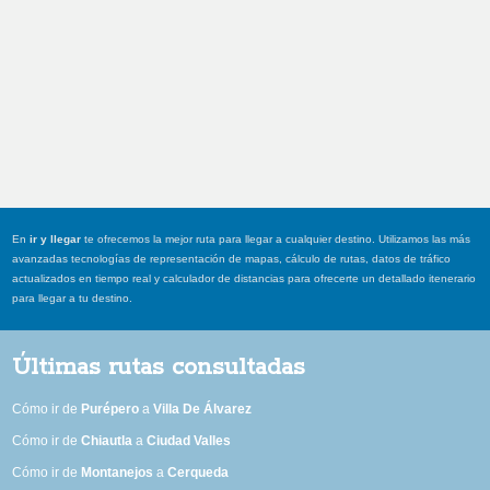
En
ir y llegar
te ofrecemos la mejor ruta para llegar a cualquier destino. Utilizamos las más
avanzadas tecnologías de representación de mapas, cálculo de rutas, datos de tráfico
actualizados en tiempo real y calculador de distancias para ofrecerte un detallado itenerario
para llegar a tu destino.
Últimas rutas consultadas
Cómo ir de
Purépero
a
Villa De Álvarez
Cómo ir de
Chiautla
a
Ciudad Valles
Cómo ir de
Montanejos
a
Cerqueda