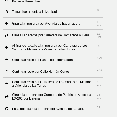
Barros a Hornachos
m
18
Tomar ligeramente a la izquierda
m
1
Girar a la izquierda por Avenida de Extremadura
km
12
Girar a la derecha por Carretera de Hornachos a Llera
km
Al final de la calle a la izquierda por Carretera de Los
90
Santos de Maimona a Valencia de las Torres
m
673
Continuar recto por Paseo de Extremadura
m
233
Continuar recto por Calle Hernán Cortés
m
Continuar recto por Carretera de Los Santos de Maimona
6
a Valencia de las Torres
km
Girar a la derecha por Carretera de Puebla de Alcocer a
21
EX-201 por Llerena
km
89
En la rotonda a la derecha por Avenida de Badajoz
m