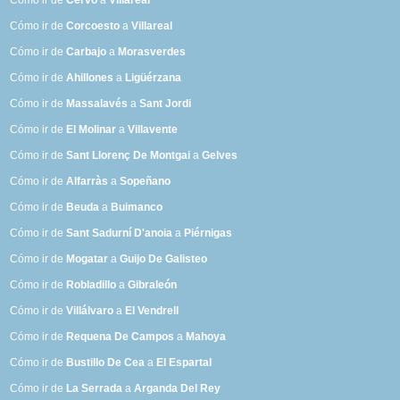
Cómo ir de
Cervo
a
Villareal
Cómo ir de
Corcoesto
a
Villareal
Cómo ir de
Carbajo
a
Morasverdes
Cómo ir de
Ahillones
a
Ligüérzana
Cómo ir de
Massalavés
a
Sant Jordi
Cómo ir de
El Molinar
a
Villavente
Cómo ir de
Sant Llorenç De Montgai
a
Gelves
Cómo ir de
Alfarràs
a
Sopeñano
Cómo ir de
Beuda
a
Buimanco
Cómo ir de
Sant Sadurní D'anoia
a
Piérnigas
Cómo ir de
Mogatar
a
Guijo De Galisteo
Cómo ir de
Robladillo
a
Gibraleón
Cómo ir de
Villálvaro
a
El Vendrell
Cómo ir de
Requena De Campos
a
Mahoya
Cómo ir de
Bustillo De Cea
a
El Espartal
Cómo ir de
La Serrada
a
Arganda Del Rey