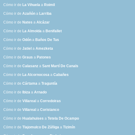
Cómo ir de
La Vihuela
a
Roimil
Cómo ir de
Azañón
a
Larriba
Cómo ir de
Nates
a
Alcázar
Cómo ir de
La Almolda
a
Benifallet
Cómo ir de
Odón
a
Baños De Tus
Cómo ir de
Jatiel
a
Amezketa
Cómo ir de
Graus
a
Patones
Cómo ir de
Calasanz
a
Sant Martí De Canals
Cómo ir de
La Alcornocosa
a
Cabañes
Cómo ir de
Cártama
a
Traguntía
Cómo ir de
Ibiza
a
Arnado
Cómo ir de
Villareal
a
Corredoiras
Cómo ir de
Villareal
a
Coristanco
Cómo ir de
Hualahuises
a
Tetela De Ocampo
Cómo ir de
Tlajomulco De Zúñiga
a
Tizimín