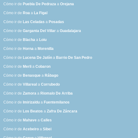
Cómo ir de
Puebla De Pedraza
a
Orejana
Cómo ir de
Roa
a
La Figal
Cómo ir de
Las Celadas
a
Posadas
Cómo ir de
Garganta Del Villar
a
Guadalajara
Cómo ir de
Blacha
a
Loiu
Cómo ir de
Horna
a
Morenilla
Cómo ir de
Lucena De Jalón
a
Barrio De San Pedro
Cómo ir de
Merli
a
Cobaron
Cómo ir de
Benasque
a
Rábago
Cómo ir de
Villareal
a
Corrubedo
Cómo ir de
Zamora
a
Riomalo De Arriba
Cómo ir de
Imirizaldu
a
Fuentemilanos
Cómo ir de
Los Beatos
a
Zafra De Záncara
Cómo ir de
Mahave
a
Calles
Cómo ir de
Acebeiro
a
Sibei