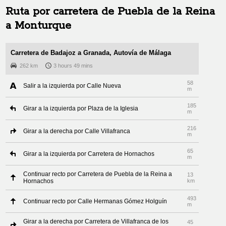
Ruta por carretera de
Puebla de la Reina
a
Monturque
Carretera de Badajoz a Granada, Autovía de Málaga
262 km
3 hours 49 mins
58
Salir a la izquierda por Calle Nueva
m
185
Girar a la izquierda por Plaza de la Iglesia
m
216
Girar a la derecha por Calle Villafranca
m
65
Girar a la izquierda por Carretera de Hornachos
m
Continuar recto por Carretera de Puebla de la Reina a
13
Hornachos
km
493
Continuar recto por Calle Hermanas Gómez Holguín
m
Girar a la derecha por Carretera de Villafranca de los
45