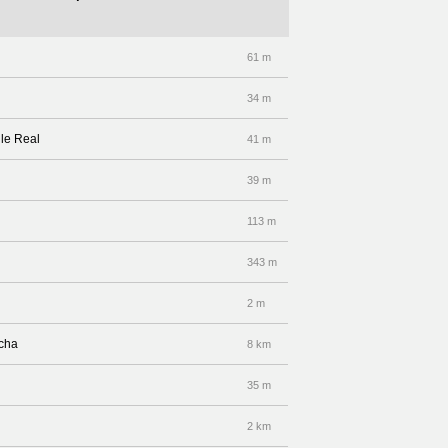
61 m
34 m
lle Real
41 m
39 m
113 m
343 m
2 m
echa
8 km
35 m
2 km