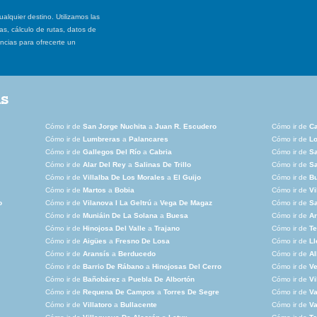
ualquier destino. Utilizamos las
, cálculo de rutas, datos de
ancias para ofrecerte un
as
Cómo ir de
San Jorge Nuchita
a
Juan R. Escudero
Cómo ir de
Ca
Cómo ir de
Lumbreras
a
Palancares
Cómo ir de
L
Cómo ir de
Gallegos Del Río
a
Cabria
Cómo ir de
Sa
Cómo ir de
Alar Del Rey
a
Salinas De Trillo
Cómo ir de
S
Cómo ir de
Villalba De Los Morales
a
El Guijo
Cómo ir de
B
Cómo ir de
Martos
a
Bobia
Cómo ir de
Vi
o
Cómo ir de
Vilanova I La Geltrú
a
Vega De Magaz
Cómo ir de
Sa
Cómo ir de
Muniáin De La Solana
a
Buesa
Cómo ir de
Ar
Cómo ir de
Hinojosa Del Valle
a
Trajano
Cómo ir de
Te
Cómo ir de
Aigües
a
Fresno De Losa
Cómo ir de
Ll
Cómo ir de
Aransís
a
Berducedo
Cómo ir de
A
Cómo ir de
Barrio De Rábano
a
Hinojosas Del Cerro
Cómo ir de
Ve
Cómo ir de
Bañobárez
a
Puebla De Albortón
Cómo ir de
Vi
Cómo ir de
Requena De Campos
a
Torres De Segre
Cómo ir de
Va
Cómo ir de
Villatoro
a
Bullacente
Cómo ir de
Va