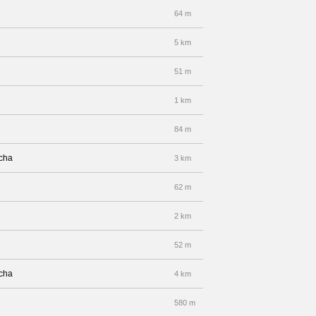
64 m
5 km
51 m
1 km
84 m
echa
3 km
62 m
2 km
52 m
echa
4 km
580 m