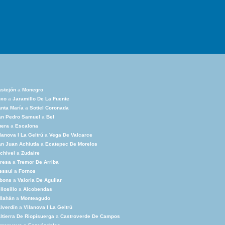
stejón
a
Monegro
oxo
a
Jaramillo De La Fuente
nta María
a
Sotiel Coronada
an Pedro Samuel
a
Bel
uera
a
Escalona
lanova I La Geltrú
a
Vega De Valcarce
n Juan Achiutla
a
Ecatepec De Morelos
chivel
a
Zudaire
resa
a
Tremor De Arriba
essui
a
Fornos
lbons
a
Valoria De Aguilar
llosillo
a
Alcobendas
llahán
a
Monteagudo
lverdín
a
Vilanova I La Geltrú
ltierra De Riopisuerga
a
Castroverde De Campos