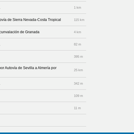
a
1 km
tovía de Sierra Nevada-Costa Tropical
115 km
ircunvalación de Granada
4 km
a
82 m
395 m
por Autovía de Sevilla a Almería por
25 km
a
342 m
109 m
11 m