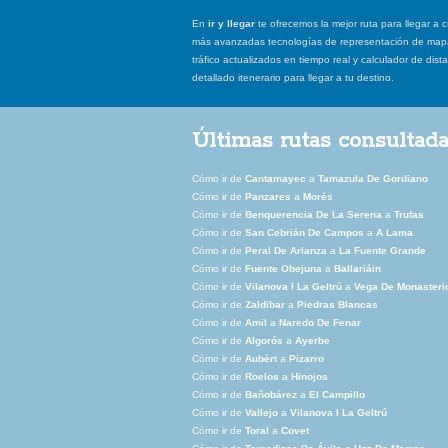
En
ir y llegar
te ofrecemos la mejor ruta para llegar a c
más avanzadas tecnologías de representación de mapas
tráfico actualizados en tiempo real y calculador de dist
detallado itenerario para llegar a tu destino.
Últimas rutas consultad
Cómo ir de
Cantamayec
a
Tamazula De Gordiano
Cómo ir de
Panzares
a
Morés
Cómo ir de
Benquerencia De La Serena
a
Trufas
Cómo ir de
San Cebrián De Campos
a
A Lama
Cómo ir de
Peral De Arlanza
a
La Fuente Grande
Cómo ir de
Fuente Obejuna
a
Ballariáin
Cómo ir de
Vilanova I La Geltrú
a
Vega De Monasteri
Cómo ir de
Zaldibar
a
Piedras Blancas
Cómo ir de
Amil
a
Naredo De Fenar
Cómo ir de
Algorós
a
Ayerbe
Cómo ir de
Aubèrt
a
Pizarro
Cómo ir de
Roelos
a
Hinojos
Cómo ir de
Bañobárez
a
El Campillo
Cómo ir de
Vallejo
a
Vilanova I La Geltrú
Cómo ir de
Toral
a
Covet