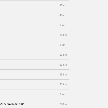
45 m
48 m
1 km
36 km
a
1 km
12 km
21 km
a
353 m
239 m
2 km
por Autovía del Sur
269 km