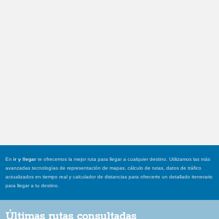
En
ir y llegar
te ofrecemos la mejor ruta para llegar a cualquier destino. Utilizamos las más
avanzadas tecnologías de representación de mapas, cálculo de rutas, datos de tráfico
actualizados en tiempo real y calculador de distancias para ofrecerte un detallado itenerario
para llegar a tu destino.
Últimas rutas consultadas