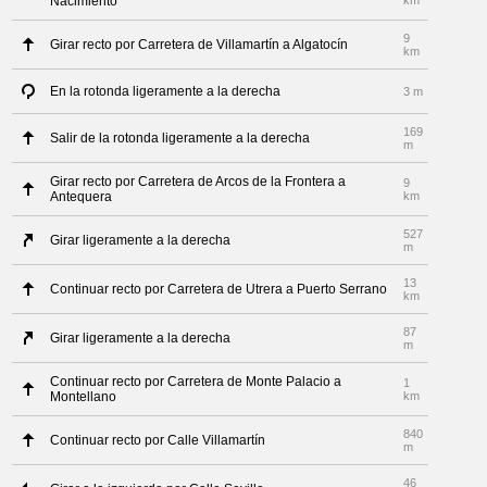
Nacimiento
km
9
Girar recto por Carretera de Villamartín a Algatocín
km
En la rotonda ligeramente a la derecha
3 m
169
Salir de la rotonda ligeramente a la derecha
m
Girar recto por Carretera de Arcos de la Frontera a
9
Antequera
km
527
Girar ligeramente a la derecha
m
13
Continuar recto por Carretera de Utrera a Puerto Serrano
km
87
Girar ligeramente a la derecha
m
Continuar recto por Carretera de Monte Palacio a
1
Montellano
km
840
Continuar recto por Calle Villamartín
m
46