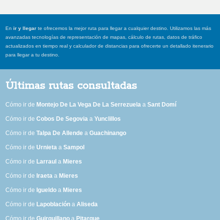
En
ir y llegar
te ofrecemos la mejor ruta para llegar a cualquier destino. Utilizamos las más
avanzadas tecnologías de representación de mapas, cálculo de rutas, datos de tráfico
actualizados en tiempo real y calculador de distancias para ofrecerte un detallado itenerario
para llegar a tu destino.
Últimas rutas consultadas
Cómo ir de
Montejo De La Vega De La Serrezuela
a
Sant Domí
Cómo ir de
Cobos De Segovia
a
Yunclillos
Cómo ir de
Talpa De Allende
a
Guachinango
Cómo ir de
Urnieta
a
Sampol
Cómo ir de
Larraul
a
Mieres
Cómo ir de
Iraeta
a
Mieres
Cómo ir de
Igueldo
a
Mieres
Cómo ir de
Lapoblación
a
Aliseda
Cómo ir de
Guirguillano
a
Pitarque