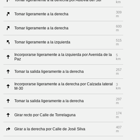
Tomar ligeramente a la derecha por Autovía del Sur
km
309
Tomar ligeramente a la derecha
m
600
Tomar ligeramente a la derecha
m
515
Tomar ligeramente a la izquierda
m
Incorporarse ligeramente a la izquierda por Avenida de la
5
Paz
km
257
Tomar la salida ligeramente a la derecha
m
Incorporarse ligeramente a la derecha por Calzada lateral
3
M-30
km
297
Tomar la salida ligeramente a la derecha
m
174
Girar recto por Calle de Torrelaguna
m
407
Girar a la derecha por Calle de José Silva
m