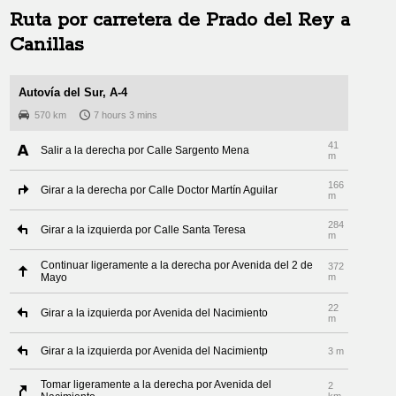
Ruta por carretera de
Prado del Rey
a
Canillas
Autovía del Sur, A-4
570 km
7 hours 3 mins
41
Salir a la derecha por Calle Sargento Mena
m
166
Girar a la derecha por Calle Doctor Martín Aguilar
m
284
Girar a la izquierda por Calle Santa Teresa
m
Continuar ligeramente a la derecha por Avenida del 2 de
372
Mayo
m
22
Girar a la izquierda por Avenida del Nacimiento
m
Girar a la izquierda por Avenida del Nacimientp
3 m
Tomar ligeramente a la derecha por Avenida del
2