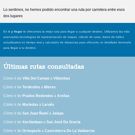
Lo sentimos, no hemos podido encontrar una ruta por carretera entre esos
dos lugares
En
ir y llegar
te ofrecemos la mejor ruta para llegar a cualquier destino. Utilizamos las más
avanzadas tecnologías de representación de mapas, cálculo de rutas, datos de tráfico
actualizados en tiempo real y calculador de distancias para ofrecerte un detallado itenerario
para llegar a tu destino.
Últimas rutas consultadas
Cómo ir de
Villa Del Campo
a
Villatobas
Cómo ir de
Tordesilos
a
Mieres
Cómo ir de
Prados Redondos
a
Areñas
Cómo ir de
Muriedas
a
Larués
Cómo ir de
San Juan Ñumí
a
Jalapa
Cómo ir de
Xochiatipan
a
San José De Gracia
Cómo ir de
Ochagavía
a
Castrotierra De La Valduerna