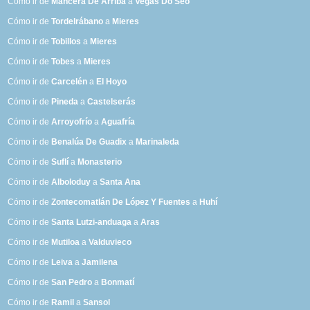
Cómo ir de
Mancera De Arriba
a
Vegas Do Seo
Cómo ir de
Tordelrábano
a
Mieres
Cómo ir de
Tobillos
a
Mieres
Cómo ir de
Tobes
a
Mieres
Cómo ir de
Carcelén
a
El Hoyo
Cómo ir de
Pineda
a
Castelserás
Cómo ir de
Arroyofrío
a
Aguafría
Cómo ir de
Benalúa De Guadix
a
Marinaleda
Cómo ir de
Suflí
a
Monasterio
Cómo ir de
Alboloduy
a
Santa Ana
Cómo ir de
Zontecomatlán De López Y Fuentes
a
Huhí
Cómo ir de
Santa Lutzi-anduaga
a
Aras
Cómo ir de
Mutiloa
a
Valduvieco
Cómo ir de
Leiva
a
Jamilena
Cómo ir de
San Pedro
a
Bonmatí
Cómo ir de
Ramil
a
Sansol