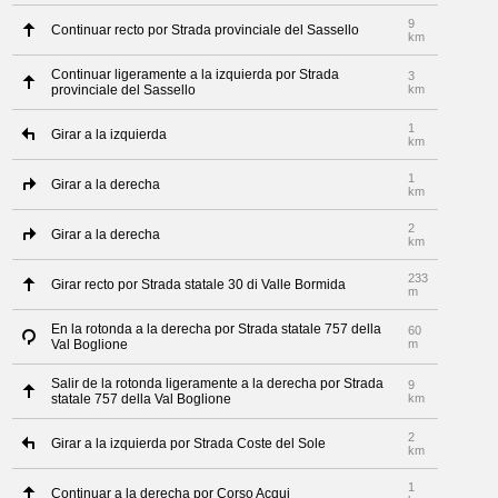
9
Continuar recto por Strada provinciale del Sassello
km
Continuar ligeramente a la izquierda por Strada
3
provinciale del Sassello
km
1
Girar a la izquierda
km
1
Girar a la derecha
km
2
Girar a la derecha
km
233
Girar recto por Strada statale 30 di Valle Bormida
m
En la rotonda a la derecha por Strada statale 757 della
60
Val Boglione
m
Salir de la rotonda ligeramente a la derecha por Strada
9
statale 757 della Val Boglione
km
2
Girar a la izquierda por Strada Coste del Sole
km
1
Continuar a la derecha por Corso Acqui