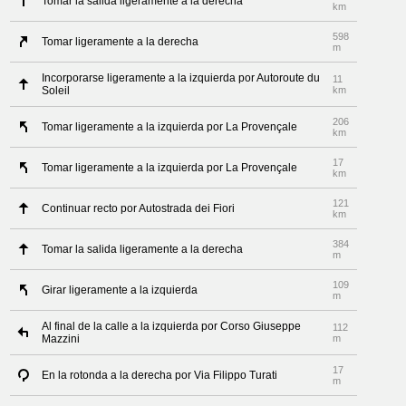
Tomar la salida ligeramente a la derecha
km
598
Tomar ligeramente a la derecha
m
Incorporarse ligeramente a la izquierda por Autoroute du
11
Soleil
km
206
Tomar ligeramente a la izquierda por La Provençale
km
17
Tomar ligeramente a la izquierda por La Provençale
km
121
Continuar recto por Autostrada dei Fiori
km
384
Tomar la salida ligeramente a la derecha
m
109
Girar ligeramente a la izquierda
m
Al final de la calle a la izquierda por Corso Giuseppe
112
Mazzini
m
17
En la rotonda a la derecha por Via Filippo Turati
m