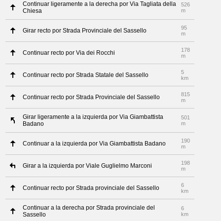
Continuar ligeramente a la derecha por Via Tagliata della
526
Chiesa
m
95
Girar recto por Strada Provinciale del Sassello
m
178
Continuar recto por Via dei Rocchi
m
5
Continuar recto por Strada Statale del Sassello
km
815
Continuar recto por Strada Provinciale del Sassello
m
Girar ligeramente a la izquierda por Via Giambattista
501
Badano
m
190
Continuar a la izquierda por Via Giambattista Badano
m
198
Girar a la izquierda por Viale Guglielmo Marconi
m
6
Continuar recto por Strada provinciale del Sassello
km
Continuar a la derecha por Strada provinciale del
6
Sassello
km