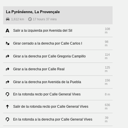
La Pyrénéenne, La Provençale
1,612 km
17 hours 37 mins
108
Salir a la izquierda por Avenida del Sil
m
98
Girar cerrado a la derecha por Calle Carlos I
m
114
Girar a la derecha por Calle Gregoria Campillo
m
125
Girar a la derecha por Calle Real
m
156
Girar a la derecha por Avenida de la Puebla
m
En la rotonda recto por Calle General Vives
8 m
636
Salir de la rotonda recto por Calle General Vives
m
39
En la rotonda a la derecha por Calle General Vives
m