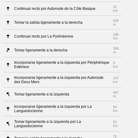
31
Continuar recto por Autoroute de la Côte Basque
km
530
Tomar la salida ligeramente a la derecha
m
286
Continuar recto por La Pyrénéenne
km
356
Tomar ligeramente a la derecha
m
Incorporarse ligeramente a la izquierda por Périphérique
9
Extérieur
km
Incorporarse ligeramente a la izquierda por Autoroute
137
des Deux Mers
km
437
Tomar ligeramente a la izquierda
m
Incorporarse ligeramente a la izquierda por La
84
Languedocienne
km
Tomar ligeramente a la izquierda por La
53
Languedocienne
km
72