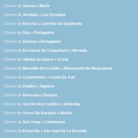
Cómo ir de
Xeresa
a
María
Cómo ir de
Alcublas
a
Las Escuelas
Cómo ir de
Bossòst
a
Castrillo De Sepúlveda
Cómo ir de
Das
a
Portugalete
Cómo ir de
Darnius
a
Portugalete
Cómo ir de
Escobosa De Calatañazor
a
Mestalla
Cómo ir de
Villalba De Duero
a
Uceda
Cómo ir de
Moradillo Del Castillo
a
Blasconuño De Matacabras
Cómo ir de
Castilmimbre
a
Canet De Adri
Cómo ir de
Rodiles
a
Sigüeiro
Cómo ir de
Riensena
a
Badajoz
Cómo ir de
Sos Del Rey Católico
a
Dehesilla
Cómo ir de
Torres De Barbués
a
Riofrío
Cómo ir de
San Jorge
a
Cañamares
Cómo ir de
Escarrilla
a
San Juan De La Encinilla