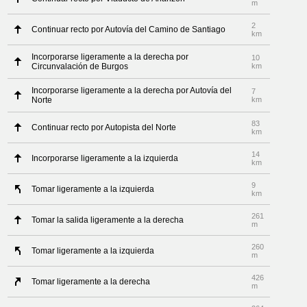
m
2
Continuar recto por Autovía del Camino de Santiago
km
Incorporarse ligeramente a la derecha por
10
Circunvalación de Burgos
km
Incorporarse ligeramente a la derecha por Autovía del
7
Norte
km
83
Continuar recto por Autopista del Norte
km
14
Incorporarse ligeramente a la izquierda
km
9
Tomar ligeramente a la izquierda
km
261
Tomar la salida ligeramente a la derecha
m
260
Tomar ligeramente a la izquierda
m
426
Tomar ligeramente a la derecha
m