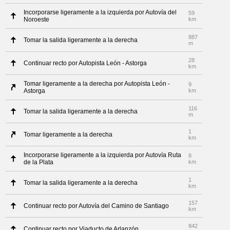
Incorporarse ligeramente a la izquierda por Autovía del
59
Noroeste
km
887
Tomar la salida ligeramente a la derecha
m
28
Continuar recto por Autopista León - Astorga
km
Tomar ligeramente a la derecha por Autopista León -
9
Astorga
km
116
Tomar la salida ligeramente a la derecha
m
1
Tomar ligeramente a la derecha
km
Incorporarse ligeramente a la izquierda por Autovía Ruta
8
de la Plata
km
1
Tomar la salida ligeramente a la derecha
km
157
Continuar recto por Autovía del Camino de Santiago
km
842
Continuar recto por Viaducto de Arlanzón