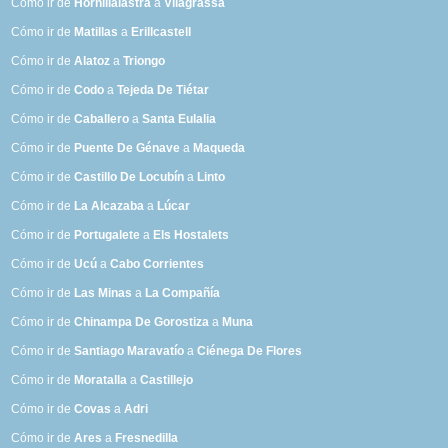
Cómo ir de
Hornillalastra
a
Vilagrassa
Cómo ir de
Matillas
a
Erillcastell
Cómo ir de
Alatoz
a
Triongo
Cómo ir de
Codo
a
Tejeda De Tiétar
Cómo ir de
Caballero
a
Santa Eulalia
Cómo ir de
Puente De Génave
a
Maqueda
Cómo ir de
Castillo De Locubín
a
Linto
Cómo ir de
La Alcazaba
a
Lúcar
Cómo ir de
Portugalete
a
Els Hostalets
Cómo ir de
Ucú
a
Cabo Corrientes
Cómo ir de
Las Minas
a
La Compañía
Cómo ir de
Chinampa De Gorostiza
a
Muna
Cómo ir de
Santiago Maravatío
a
Ciénega De Flores
Cómo ir de
Moratalla
a
Castillejo
Cómo ir de
Covas
a
Adri
Cómo ir de
Ares
a
Fresnedilla