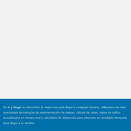
En
ir y llegar
te ofrecemos la mejor ruta para llegar a cualquier destino. Utilizamos las más
avanzadas tecnologías de representación de mapas, cálculo de rutas, datos de tráfico
actualizados en tiempo real y calculador de distancias para ofrecerte un detallado itenerario
para llegar a tu destino.