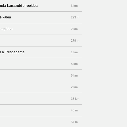
anda-Larrazubi errepidea
3 km
ge kalea
293 m
rrepidea
2 km
279 m
da a Trespaderne
1 km
8 km
8 km
2 km
15 km
43 m
54 m