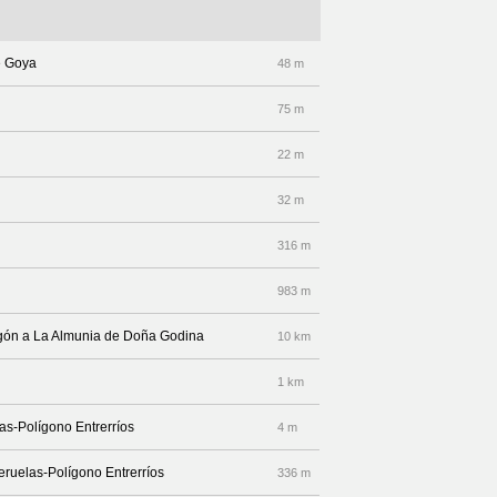
e Goya
48 m
75 m
22 m
32 m
316 m
983 m
lagón a La Almunia de Doña Godina
10 km
1 km
as-Polígono Entrerríos
4 m
ueruelas-Polígono Entrerríos
336 m