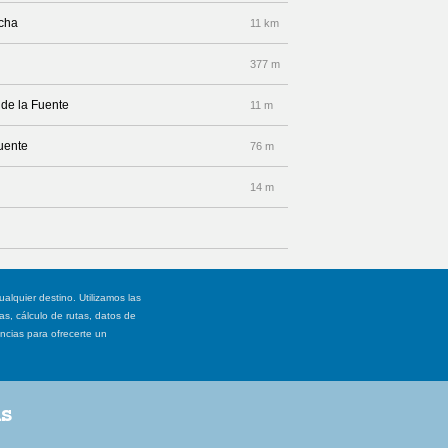
echa
11 km
377 m
 de la Fuente
11 m
Fuente
76 m
14 m
ualquier destino. Utilizamos las
, cálculo de rutas, datos de
ancias para ofrecerte un
as