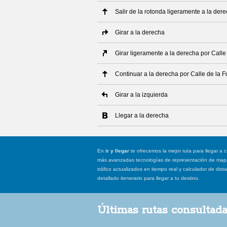
Salir de la rotonda ligeramente a la der
Girar a la derecha
Girar ligeramente a la derecha por Calle
Continuar a la derecha por Calle de la 
Girar a la izquierda
Llegar a la derecha
En
ir y llegar
te ofrecemos la mejor ruta para llegar a c
más avanzadas tecnologías de representación de mapas
tráfico actualizados en tiempo real y calculador de dist
detallado itenerario para llegar a tu destino.
Últimas rutas consultad