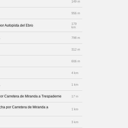
149 m
956 m
179
por Autopista del Ebro
km
a
798 m
312 m
606 m
4 km
a
1 km
por Carretera de Miranda a Trespaderne
17 m
echa por Carretera de Miranda a
1 km
3 km