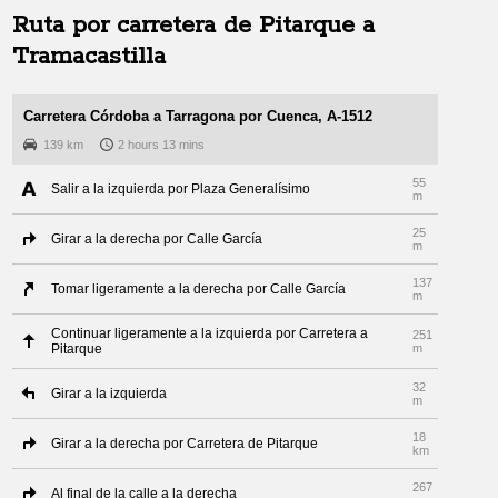
Ruta por carretera de
Pitarque
a
Tramacastilla
Carretera Córdoba a Tarragona por Cuenca, A-1512
139 km
2 hours 13 mins
55
Salir a la izquierda por Plaza Generalísimo
m
25
Girar a la derecha por Calle García
m
137
Tomar ligeramente a la derecha por Calle García
m
Continuar ligeramente a la izquierda por Carretera a
251
Pitarque
m
32
Girar a la izquierda
m
18
Girar a la derecha por Carretera de Pitarque
km
267
Al final de la calle a la derecha