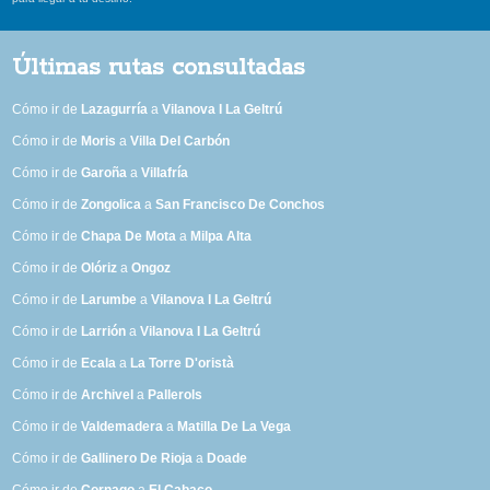
Últimas rutas consultadas
Cómo ir de
Lazagurría
a
Vilanova I La Geltrú
Cómo ir de
Moris
a
Villa Del Carbón
Cómo ir de
Garoña
a
Villafría
Cómo ir de
Zongolica
a
San Francisco De Conchos
Cómo ir de
Chapa De Mota
a
Milpa Alta
Cómo ir de
Olóriz
a
Ongoz
Cómo ir de
Larumbe
a
Vilanova I La Geltrú
Cómo ir de
Larrión
a
Vilanova I La Geltrú
Cómo ir de
Ecala
a
La Torre D'oristà
Cómo ir de
Archivel
a
Pallerols
Cómo ir de
Valdemadera
a
Matilla De La Vega
Cómo ir de
Gallinero De Rioja
a
Doade