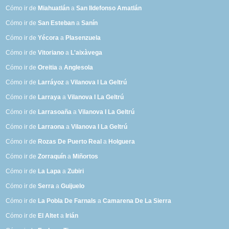
Cómo ir de
Miahuatlán
a
San Ildefonso Amatlán
Cómo ir de
San Esteban
a
Sanín
Cómo ir de
Yécora
a
Plasenzuela
Cómo ir de
Vitoriano
a
L'aixàvega
Cómo ir de
Oreitia
a
Anglesola
Cómo ir de
Larráyoz
a
Vilanova I La Geltrú
Cómo ir de
Larraya
a
Vilanova I La Geltrú
Cómo ir de
Larrasoaña
a
Vilanova I La Geltrú
Cómo ir de
Larraona
a
Vilanova I La Geltrú
Cómo ir de
Rozas De Puerto Real
a
Holguera
Cómo ir de
Zorraquín
a
Miñortos
Cómo ir de
La Lapa
a
Zubiri
Cómo ir de
Serra
a
Guijuelo
Cómo ir de
La Pobla De Farnals
a
Camarena De La Sierra
Cómo ir de
El Altet
a
Irián