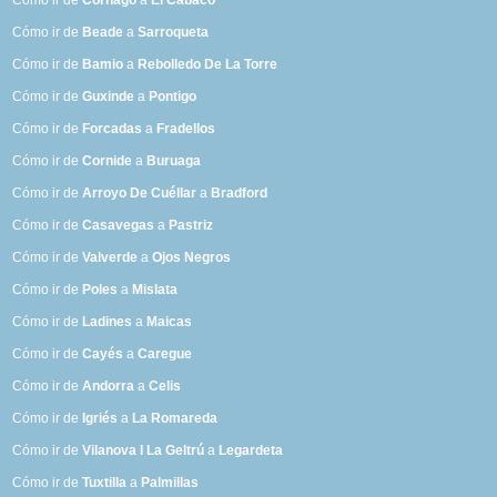
Cómo ir de
Cornago
a
El Cabaco
Cómo ir de
Beade
a
Sarroqueta
Cómo ir de
Bamio
a
Rebolledo De La Torre
Cómo ir de
Guxinde
a
Pontigo
Cómo ir de
Forcadas
a
Fradellos
Cómo ir de
Cornide
a
Buruaga
Cómo ir de
Arroyo De Cuéllar
a
Bradford
Cómo ir de
Casavegas
a
Pastriz
Cómo ir de
Valverde
a
Ojos Negros
Cómo ir de
Poles
a
Mislata
Cómo ir de
Ladines
a
Maicas
Cómo ir de
Cayés
a
Caregue
Cómo ir de
Andorra
a
Celis
Cómo ir de
Igriés
a
La Romareda
Cómo ir de
Vilanova I La Geltrú
a
Legardeta
Cómo ir de
Tuxtilla
a
Palmillas