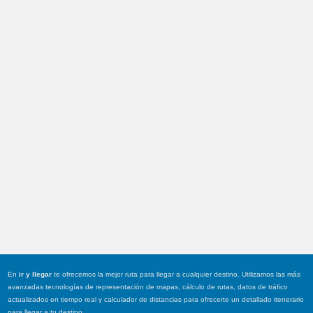
En
ir y llegar
te ofrecemos la mejor ruta para llegar a cualquier destino. Utilizamos las más
avanzadas tecnologías de representación de mapas, cálculo de rutas, datos de tráfico
actualizados en tiempo real y calculador de distancias para ofrecerte un detallado itenerario
para llegar a tu destino.