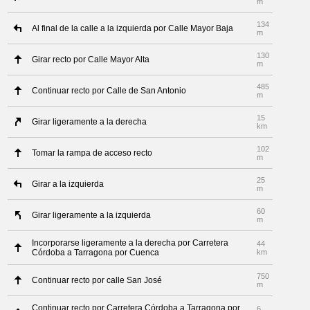
m
134
Al final de la calle a la izquierda por Calle Mayor Baja
m
130
Girar recto por Calle Mayor Alta
m
485
Continuar recto por Calle de San Antonio
m
15
Girar ligeramente a la derecha
km
102
Tomar la rampa de acceso recto
m
25
Girar a la izquierda
m
60
Girar ligeramente a la izquierda
m
Incorporarse ligeramente a la derecha por Carretera
44
Córdoba a Tarragona por Cuenca
km
750
Continuar recto por calle San José
m
Continuar recto por Carretera Córdoba a Tarragona por
6