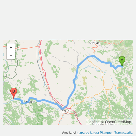
Leaflet
|
© OpenStreetMap
Ampliar el
mapa de la ruta
Pitarque
-
Tramacastilla