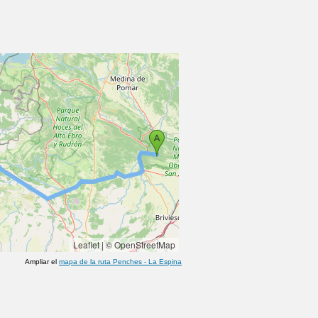
Leaflet
|
© OpenStreetMap
Ampliar el
mapa de la ruta
Penches
-
La Espina