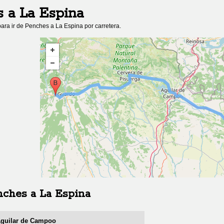
s
a
La Espina
ara ir de
Penches
a
La Espina
por carretera.
nches
a
La Espina
 Aguilar de Campoo