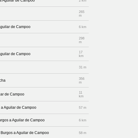
 a Aguilar de Campoo
2 km
265
m
 Aguilar de Campoo
6 km
298
m
17
 Aguilar de Campoo
km
31 m
356
echa
m
11
ilar de Campoo
km
s a Aguilar de Campoo
57 m
 Burgos a Aguilar de Campoo
6 km
ra Burgos a Aguilar de Campoo
58 m