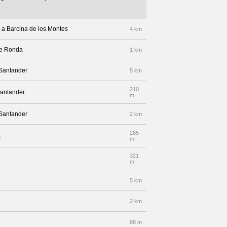
a a Barcina de los Montes
4 km
lle Ronda
1 km
 Santander
5 km
210
Santander
m
 Santander
2 km
285
a
m
321
m
5 km
2 km
88 m