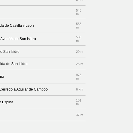
548
m
558
da de Castilla y León
m
530
 Avenida de San Isidro
m
e San Isidro
29 m
nida de San Isidro
25 m
973
ena
m
e Cerredo a Aguilar de Campoo
6 km
151
le Espina
m
37 m