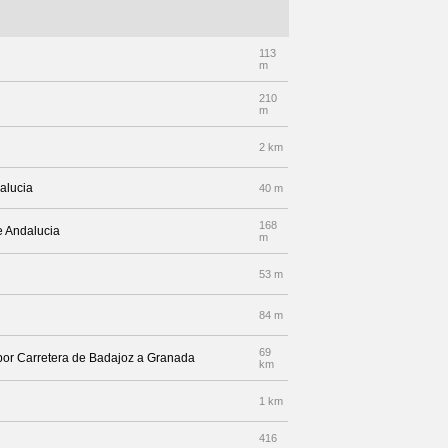
113
m
210
m
2 km
alucia
40 m
168
le Andalucia
m
53 m
84 m
69
 por Carretera de Badajoz a Granada
km
1 km
416