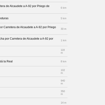
retera de Alcaudete a A-92 por Priego de
6 km
osturas
5 km
por Carretera de Alcaudete a A-92 por Priego
30 m
echa por Carretera de Alcaudete a A-92 por
1 km
118
m
alá la Real
8 km
102
m
940
m
350
m
14 m