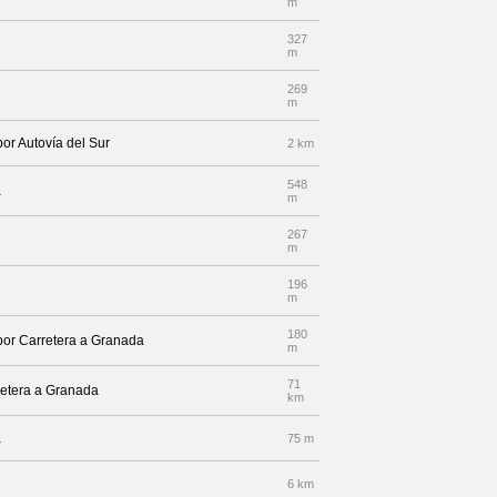
m
327
m
269
m
por Autovía del Sur
2 km
548
a
m
267
m
196
m
180
 por Carretera a Granada
m
71
retera a Granada
km
a
75 m
6 km