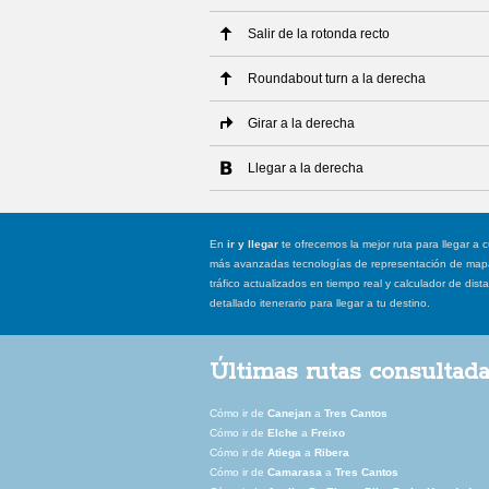
Salir de la rotonda recto
Roundabout turn a la derecha
Girar a la derecha
Llegar a la derecha
En
ir y llegar
te ofrecemos la mejor ruta para llegar a c
más avanzadas tecnologías de representación de mapas
tráfico actualizados en tiempo real y calculador de dist
detallado itenerario para llegar a tu destino.
Últimas rutas consultad
Cómo ir de
Canejan
a
Tres Cantos
Cómo ir de
Elche
a
Freixo
Cómo ir de
Atiega
a
Ribera
Cómo ir de
Camarasa
a
Tres Cantos