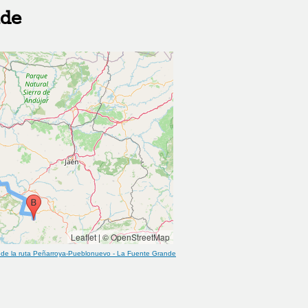
nde
Leaflet
|
© OpenStreetMap
de la ruta
Peñarroya-Pueblonuevo
-
La Fuente Grande