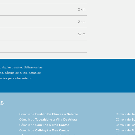
2 km
2 km
57 m
ualquier destino. Utilizamos las
, cálculo de rutas, datos de
ancias para ofrecerte un
as
Cómo ir de
Bustillo De Chaves
a
Sabiote
Cómo ir de
Tr
Cómo ir de
Teocaltiche
a
Villa De Arista
Cómo ir de
S
Cómo ir de
Canelles
a
Tres Cantos
Cómo ir de
C
Cómo ir de
Calbinyà
a
Tres Cantos
Cómo ir de
Fo